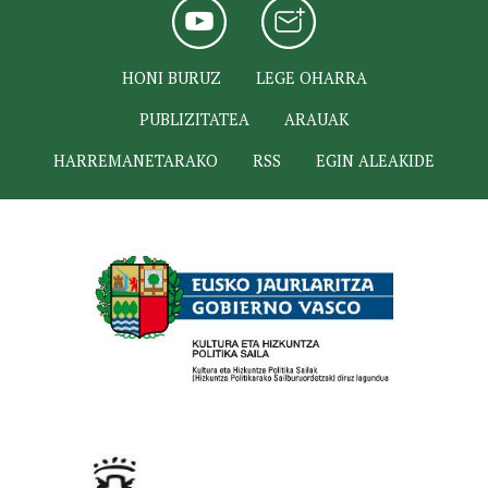
HONI BURUZ
LEGE OHARRA
PUBLIZITATEA
ARAUAK
HARREMANETARAKO
RSS
EGIN ALEAKIDE