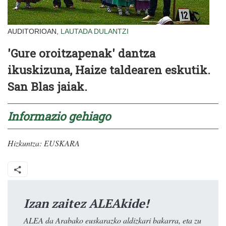
AUDITORIOAN,
LAUTADA
DULANTZI
'Gure oroitzapenak' dantza
ikuskizuna, Haize taldearen eskutik.
San Blas jaiak.
Informazio gehiago
Hizkuntza:
EUSKARA
Izan zaitez ALEAkide!
ALEA da Arabako euskarazko aldizkari bakarra, eta zu