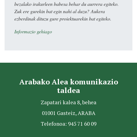
bezalako irakurleen babesa behar du aurrera egiteko.
Zuk ere gurekin bat egin nahi al duzu? Aukera
ezberdinak dituzu gure proiektuarekin bat egiteko.
Informazio gehiago
Arabako Alea komunikazio
taldea
Zapatari kalea 8, behea
01001 Gasteiz, ARABA
Telefonoa: 945 71 60 09