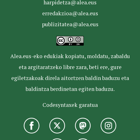
harpidetza@alea.eus
erredakzioa@alea.eus
publizitatea@alea.eus
Alea.eus-eko edukiak kopiatu, moldatu, zabaldu
eta argitaratzeko libre zara, beti ere, gure
egiletzakoak direla aitortzen baldin baduzu eta
baldintza berdinetan egiten baduzu.
Codesyntaxek garatua