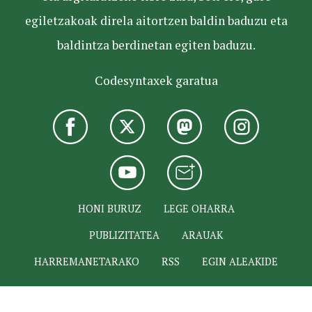
egiletzakoak direla aitortzen baldin baduzu eta
baldintza berdinetan egiten baduzu.
Codesyntaxek garatua
HONI BURUZ
LEGE OHARRA
PUBLIZITATEA
ARAUAK
HARREMANETARAKO
RSS
EGIN ALEAKIDE