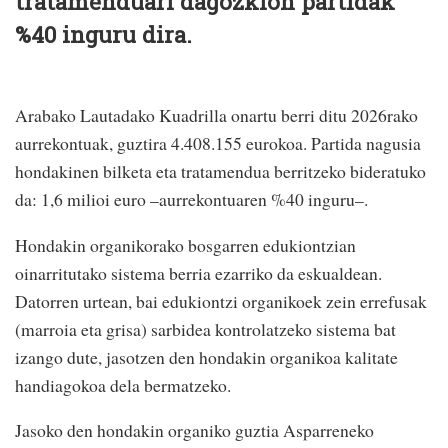
tratamenduari dagozkion partidak
%40 inguru dira.
Arabako Lautadako Kuadrilla onartu berri ditu 2026rako
aurrekontuak, guztira 4.408.155 eurokoa. Partida nagusia
hondakinen bilketa eta tratamendua berritzeko bideratuko
da: 1,6 milioi euro –aurrekontuaren %40 inguru–.
Hondakin organikorako bosgarren edukiontzian
oinarritutako sistema berria ezarriko da eskualdean.
Datorren urtean, bai edukiontzi organikoek zein errefusak
(marroia eta grisa) sarbidea kontrolatzeko sistema bat
izango dute, jasotzen den hondakin organikoa kalitate
handiagokoa dela bermatzeko.
Jasoko den hondakin organiko guztia Asparreneko