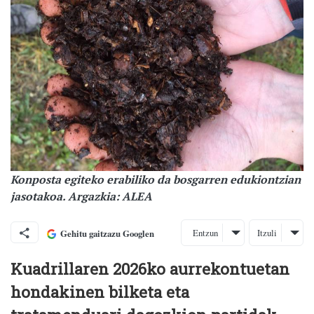
Konposta egiteko erabiliko da bosgarren edukiontzian
jasotakoa. Argazkia: ALEA
Entzun
Itzuli
Gehitu gaitzazu Googlen
Kuadrillaren 2026ko aurrekontuetan
hondakinen bilketa eta