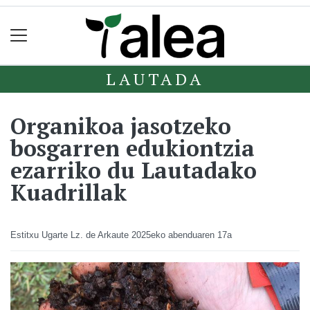
LAUTADA
Organikoa jasotzeko
bosgarren edukiontzia
ezarriko du Lautadako
Kuadrillak
Estitxu Ugarte Lz. de Arkaute
2025eko abenduaren 17a