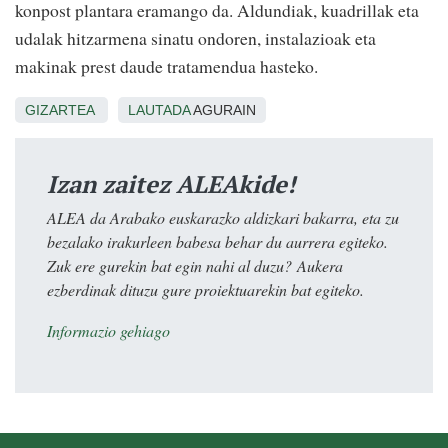
konpost plantara eramango da. Aldundiak, kuadrillak eta
udalak hitzarmena sinatu ondoren, instalazioak eta
makinak prest daude tratamendua hasteko.
GIZARTEA
LAUTADA
AGURAIN
Izan zaitez ALEAkide!
ALEA da Arabako euskarazko aldizkari bakarra, eta zu
bezalako irakurleen babesa behar du aurrera egiteko.
Zuk ere gurekin bat egin nahi al duzu? Aukera
ezberdinak dituzu gure proiektuarekin bat egiteko.
Informazio gehiago