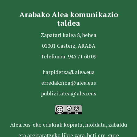
Arabako Alea komunikazio
taldea
Zapatari kalea 8, behea
01001 Gasteiz, ARABA
Telefonoa: 945 71 60 09
harpidetza@alea.eus
erredakzioa@alea.eus
publizitatea@alea.eus
Alea.eus-eko edukiak kopiatu, moldatu, zabaldu
eta argitaratzeko libre zara, beti ere, gure