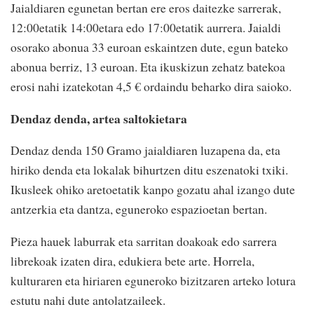
Jaialdiaren egunetan bertan ere eros daitezke sarrerak,
12:00etatik 14:00etara edo 17:00etatik aurrera. Jaialdi
osorako abonua 33 euroan eskaintzen dute, egun bateko
abonua berriz, 13 euroan. Eta ikuskizun zehatz batekoa
erosi nahi izatekotan 4,5 € ordaindu beharko dira saioko.
Dendaz denda, artea saltokietara
Dendaz denda 150 Gramo jaialdiaren luzapena da, eta
hiriko denda eta lokalak bihurtzen ditu eszenatoki txiki.
Ikusleek ohiko aretoetatik kanpo gozatu ahal izango dute
antzerkia eta dantza, eguneroko espazioetan bertan.
Pieza hauek laburrak eta sarritan doakoak edo sarrera
librekoak izaten dira, edukiera bete arte. Horrela,
kulturaren eta hiriaren eguneroko bizitzaren arteko lotura
estutu nahi dute antolatzaileek.