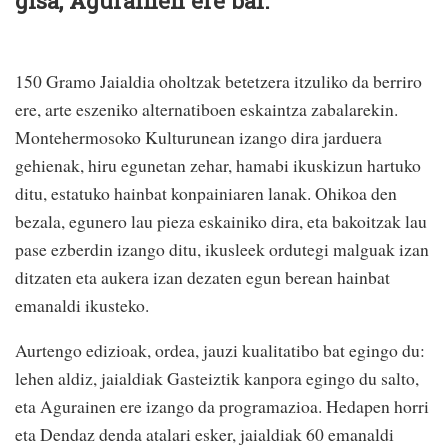
gisa, Agurainen ere bai.
150 Gramo Jaialdia oholtzak betetzera itzuliko da berriro
ere, arte eszeniko alternatiboen eskaintza zabalarekin.
Montehermosoko Kulturunean izango dira jarduera
gehienak, hiru egunetan zehar, hamabi ikuskizun hartuko
ditu, estatuko hainbat konpainiaren lanak. Ohikoa den
bezala, egunero lau pieza eskainiko dira, eta bakoitzak lau
pase ezberdin izango ditu, ikusleek ordutegi malguak izan
ditzaten eta aukera izan dezaten egun berean hainbat
emanaldi ikusteko.
Aurtengo edizioak, ordea, jauzi kualitatibo bat egingo du:
lehen aldiz, jaialdiak Gasteiztik kanpora egingo du salto,
eta Agurainen ere izango da programazioa. Hedapen horri
eta Dendaz denda atalari esker, jaialdiak 60 emanaldi