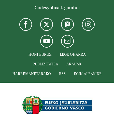
Codesyntaxek garatua
HONI BURUZ
LEGE OHARRA
PUBLIZITATEA
ARAUAK
HARREMANETARAKO
RSS
EGIN ALEAKIDE