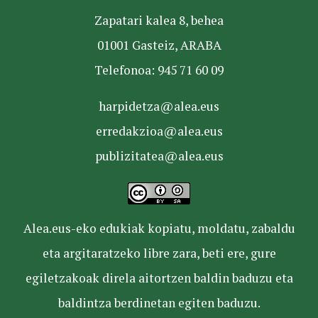
Zapatari kalea 8, behea
01001 Gasteiz, ARABA
Telefonoa: 945 71 60 09
harpidetza@alea.eus
erredakzioa@alea.eus
publizitatea@alea.eus
Alea.eus-eko edukiak kopiatu, moldatu, zabaldu
eta argitaratzeko libre zara, beti ere, gure
egiletzakoak direla aitortzen baldin baduzu eta
baldintza berdinetan egiten baduzu.