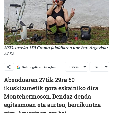
2023. urteko 150 Gramo jaialdiaren une bat. Argazkia:
ALEA
Entzun
Itzuli
Gehitu gaitzazu Googlen
Abenduaren 27tik 29ra 60
ikuskizunetik gora eskainiko dira
Montehermoson, Dendaz denda
egitasmoan eta aurten, berrikuntza