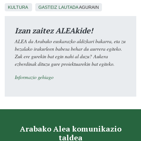
KULTURA
GASTEIZ
LAUTADA
AGURAIN
Izan zaitez ALEAkide!
ALEA da Arabako euskarazko aldizkari bakarra, eta zu
bezalako irakurleen babesa behar du aurrera egiteko.
Zuk ere gurekin bat egin nahi al duzu? Aukera
ezberdinak dituzu gure proiektuarekin bat egiteko.
Informazio gehiago
Arabako Alea komunikazio
taldea