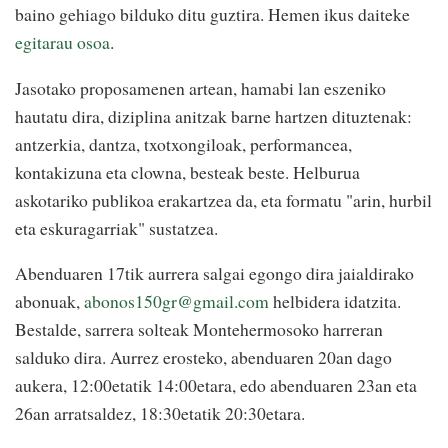
baino gehiago bilduko ditu guztira. Hemen ikus daiteke
egitarau osoa
.
Jasotako proposamenen artean, hamabi lan eszeniko
hautatu dira, diziplina anitzak barne hartzen dituztenak:
antzerkia, dantza, txotxongiloak, performancea,
kontakizuna eta clowna, besteak beste. Helburua
askotariko publikoa erakartzea da, eta formatu "arin, hurbil
eta eskuragarriak" sustatzea.
Abenduaren 17tik aurrera salgai egongo dira jaialdirako
abonuak,
abonos150gr@gmail.com
helbidera idatzita.
Bestalde, sarrera solteak Montehermosoko harreran
salduko dira. Aurrez erosteko, abenduaren 20an dago
aukera, 12:00etatik 14:00etara, edo abenduaren 23an eta
26an arratsaldez, 18:30etatik 20:30etara.