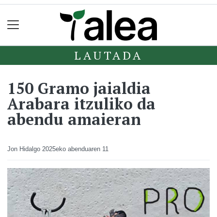
LAUTADA
150 Gramo jaialdia
Arabara itzuliko da
abendu amaieran
Jon Hidalgo
2025eko abenduaren 11