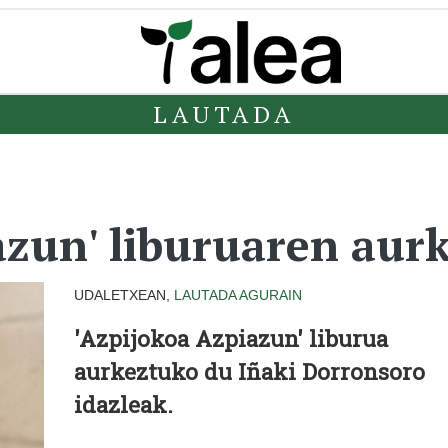
LAUTADA
azun' liburuaren aur
UDALETXEAN,
LAUTADA
AGURAIN
'Azpijokoa Azpiazun' liburua
aurkeztuko du Iñaki Dorronsoro
idazleak.