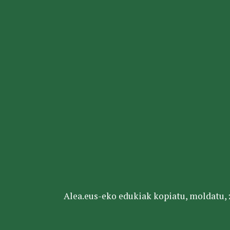
Alea.eus-eko edukiak kopiatu, moldatu, za