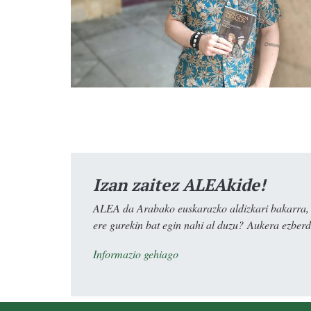
Izan zaitez ALEAkide!
ALEA da Arabako euskarazko aldizkari bakarra, e
ere gurekin bat egin nahi al duzu? Aukera ezberdi
Informazio gehiago