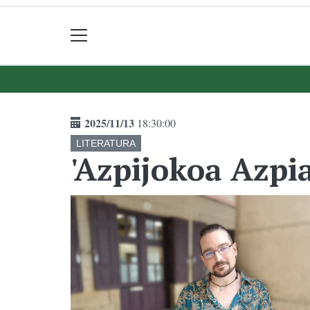
2025/11/13
18:30:00
LITERATURA
'Azpijokoa Azpi