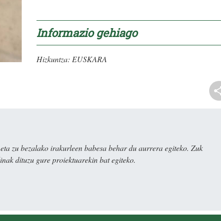
Informazio gehiago
Hizkuntza:
EUSKARA
ta zu bezalako irakurleen babesa behar du aurrera egiteko. Zuk
nak dituzu gure proiektuarekin bat egiteko.