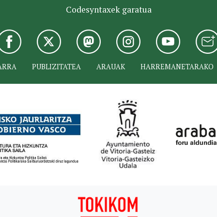
Codesyntaxek garatua
ARRA
PUBLIZITATEA
ARAUAK
HARREMANETARAKO