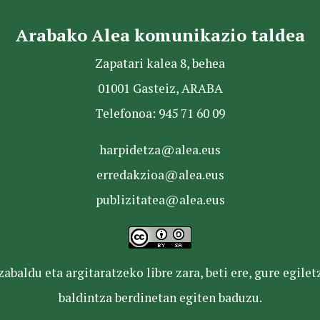
Arabako Alea komunikazio taldea
Zapatari kalea 8, behea
01001 Gasteiz, ARABA
Telefonoa: 945 71 60 09
harpidetza@alea.eus
erredakzioa@alea.eus
publizitatea@alea.eus
baldu eta argitaratzeko libre zara, beti ere, gure egile
baldintza berdinetan egiten baduzu.