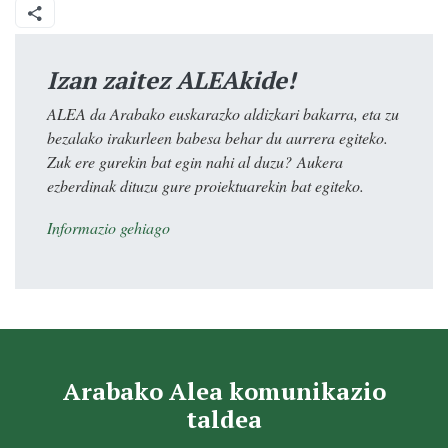
Izan zaitez ALEAkide!
ALEA da Arabako euskarazko aldizkari bakarra, eta zu
bezalako irakurleen babesa behar du aurrera egiteko.
Zuk ere gurekin bat egin nahi al duzu? Aukera
ezberdinak dituzu gure proiektuarekin bat egiteko.
Informazio gehiago
Arabako Alea komunikazio
taldea