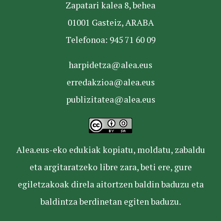
Zapatari kalea 8, behea
01001 Gasteiz, ARABA
Telefonoa: 945 71 60 09
harpidetza@alea.eus
erredakzioa@alea.eus
publizitatea@alea.eus
Alea.eus-eko edukiak kopiatu, moldatu, zabaldu
eta argitaratzeko libre zara, beti ere, gure
egiletzakoak direla aitortzen baldin baduzu eta
baldintza berdinetan egiten baduzu.