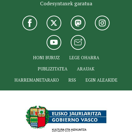
Codesyntaxek garatua
HONI BURUZ
LEGE OHARRA
PUBLIZITATEA
ARAUAK
HARREMANETARAKO
RSS
EGIN ALEAKIDE