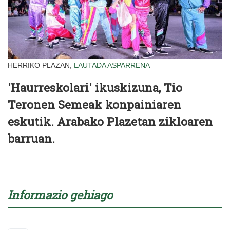
HERRIKO PLAZAN,
LAUTADA
ASPARRENA
'Haurreskolari' ikuskizuna, Tio
Teronen Semeak konpainiaren
eskutik. Arabako Plazetan zikloaren
barruan.
Informazio gehiago