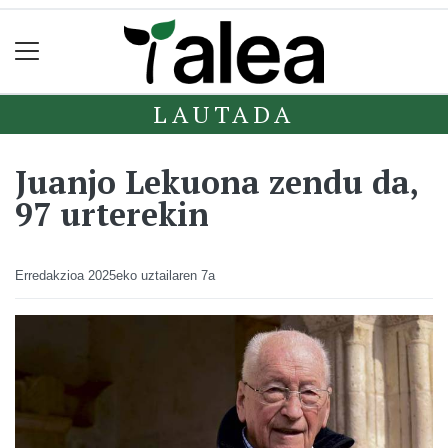
LAUTADA
Juanjo Lekuona zendu da,
97 urterekin
Erredakzioa
2025eko uztailaren 7a