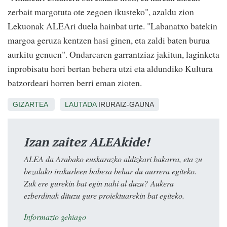
zerbait margotuta ote zegoen ikusteko", azaldu zion
Lekuonak ALEAri duela hainbat urte. "Labanatxo batekin
margoa geruza kentzen hasi ginen, eta zaldi baten burua
aurkitu genuen". Ondarearen garrantziaz jakitun, laginketa
inprobisatu hori bertan behera utzi eta aldundiko Kultura
batzordeari horren berri eman zioten.
GIZARTEA
LAUTADA
IRURAIZ-GAUNA
Izan zaitez ALEAkide!
ALEA da Arabako euskarazko aldizkari bakarra, eta zu
bezalako irakurleen babesa behar du aurrera egiteko.
Zuk ere gurekin bat egin nahi al duzu? Aukera
ezberdinak dituzu gure proiektuarekin bat egiteko.
Informazio gehiago