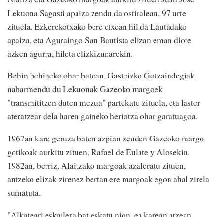
Lekuona Sagasti apaiza zendu da ostiralean, 97 urte
zituela. Ezkerekotxako bere etxean hil da Lautadako
apaiza, eta Aguraingo San Bautista elizan eman diote
azken agurra, hileta elizkizunarekin.
Behin behineko ohar batean, Gasteizko Gotzaindegiak
nabarmendu du Lekuonak Gazeoko margoek
"transmititzen duten mezua" partekatu zituela, eta laster
ateratzear dela haren gaineko heriotza ohar garatuagoa.
1967an kare geruza baten azpian zeuden Gazeoko margo
gotikoak aurkitu zituen, Rafael de Eulate y Alosekin.
1982an, berriz, Alaitzako margoak azaleratu zituen,
antzeko elizak zirenez bertan ere margoak egon ahal zirela
sumatuta.
"Alkateari eskailera bat eskatu nion, ea karean atzean