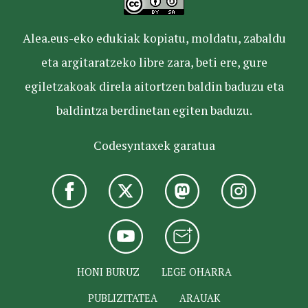
Alea.eus-eko edukiak kopiatu, moldatu, zabaldu
eta argitaratzeko libre zara, beti ere, gure
egiletzakoak direla aitortzen baldin baduzu eta
baldintza berdinetan egiten baduzu.
Codesyntaxek garatua
HONI BURUZ
LEGE OHARRA
PUBLIZITATEA
ARAUAK