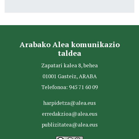
Arabako Alea komunikazio
taldea
Zapatari kalea 8, behea
01001 Gasteiz, ARABA
Telefonoa: 945 71 60 09
harpidetza@alea.eus
erredakzioa@alea.eus
publizitatea@alea.eus