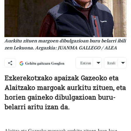
Aurkitu zituen margoen dibulgazioan buru belarri ibili
zen Lekuona. Argazkia: JUANMA GALLEGO / ALEA
Entzun
Itzuli
Gehitu gaitzazu Googlen
Ezkerekotxako apaizak Gazeoko eta
Alaitzako margoak aurkitu zituen, eta
horien gaineko dibulgazioan buru-
belarri aritu izan da.
Alaitza eta Gazeoko margoak aurkitu zituen Juan Jose