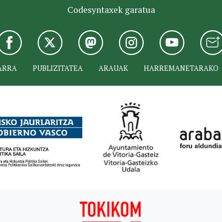
Codesyntaxek garatua
ARRA
PUBLIZITATEA
ARAUAK
HARREMANETARAKO