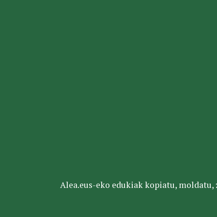
Alea.eus-eko edukiak kopiatu, moldatu, za