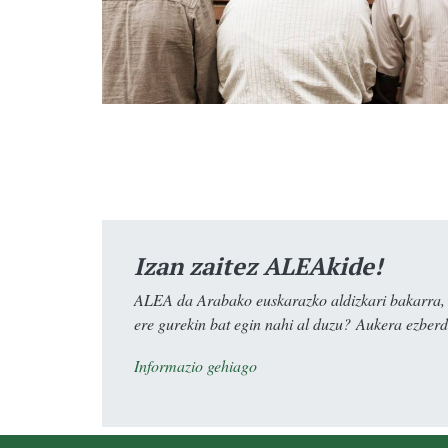
Izan zaitez ALEAkide!
ALEA da Arabako euskarazko aldizkari bakarra, e
ere gurekin bat egin nahi al duzu? Aukera ezberdi
Informazio gehiago