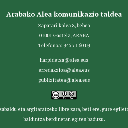
Arabako Alea komunikazio taldea
Zapatari kalea 8, behea
01001 Gasteiz, ARABA
Telefonoa: 945 71 60 09
harpidetza@alea.eus
erredakzioa@alea.eus
publizitatea@alea.eus
baldu eta argitaratzeko libre zara, beti ere, gure egile
baldintza berdinetan egiten baduzu.