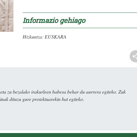
Informazio gehiago
Hizkuntza:
EUSKARA
ta zu bezalako irakurleen babesa behar du aurrera egiteko. Zuk
nak dituzu gure proiektuarekin bat egiteko.