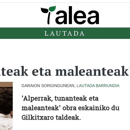
LAUTADA
nteak eta maleanteak
GARAION SORGINGUNEAN,
LAUTADA
BARRUNDIA
'Alperrak, tunanteak eta
maleanteak' obra eskainiko du
Gilkitxaro taldeak.