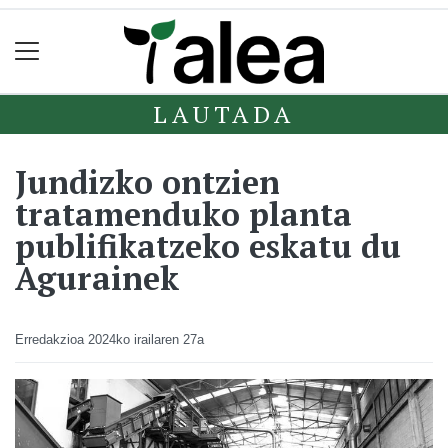
LAUTADA
Jundizko ontzien
tratamenduko planta
publifikatzeko eskatu du
Agurainek
Erredakzioa
2024ko irailaren 27a