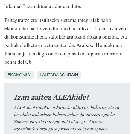
bikainak" izan dituela adierazi dute.
Biltegiratze eta itzultzeko sistema integralak balio
ekonomiko bat lotzen dio ontzi bakoitzari. Hala sustatzen
da kontsumitzaileak saltokietara itzuli ditzala ontziak, eta
gaikako bilketa erraztu egiten da. Arabako Hondakinen
Planean jasota dago ontzi eta plastiko kopurua murriztu
behar dela, b
EKONOMIA
LAUTADA
AGURAIN
Izan zaitez ALEAkide!
ALEA da Arabako euskarazko aldizkari bakarra, eta zu
bezalako irakurleen babesa behar du aurrera egiteko.
Zuk ere gurekin bat egin nahi al duzu? Aukera
ezberdinak dituzu gure proiektuarekin bat egiteko.