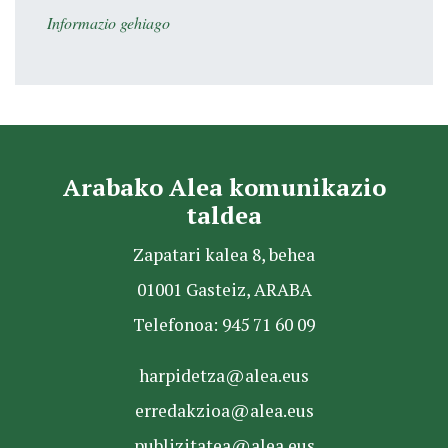
Informazio gehiago
Arabako Alea komunikazio
taldea
Zapatari kalea 8, behea
01001 Gasteiz, ARABA
Telefonoa: 945 71 60 09
harpidetza@alea.eus
erredakzioa@alea.eus
publizitatea@alea.eus