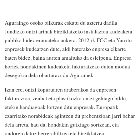
Aguraingo osoko bilkurak eskatu du aztertu dadila
Jundizko ontzi arinak birziklatzeko instalazioa kudeaketa
publiko bidez eramateko aukera. 2012tik FCC eta Yarritu
enpresek kudeatzen dute, aldi baterako enpresa elkarte
baten bidez, baina aurten amaituko da esleipena. Enpresa
horiek hondakinen kudeaketa fakturatzeko duten modua
desegokia dela ohartarazi du Agurainek.
Izan ere, ontzi kopuruaren araberakoa da enpresen
fakturazioa, zenbat eta plastikozko ontzi gehiago bildu,
etekin handiagoak lortzen ditu enpresak. Europatik
ezarritako norabideak agintzen du prebentzioan jarri behar
dela arreta, hau da, hondakin gutxiago sortzean, eta
ondoren datoz berrerabiltzea eta birziklatzea.