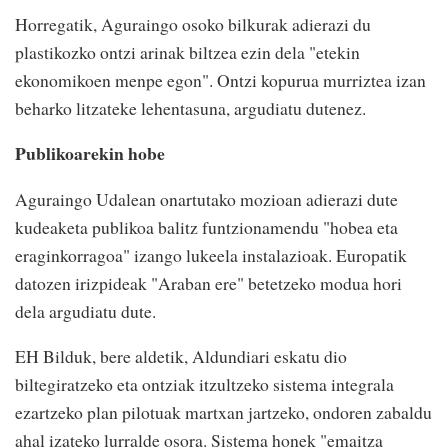
Horregatik, Aguraingo osoko bilkurak adierazi du
plastikozko ontzi arinak biltzea ezin dela "etekin
ekonomikoen menpe egon". Ontzi kopurua murriztea izan
beharko litzateke lehentasuna, argudiatu dutenez.
Publikoarekin hobe
Aguraingo Udalean onartutako mozioan adierazi dute
kudeaketa publikoa balitz funtzionamendu "hobea eta
eraginkorragoa" izango lukeela instalazioak. Europatik
datozen irizpideak "Araban ere" betetzeko modua hori
dela argudiatu dute.
EH Bilduk, bere aldetik, Aldundiari eskatu dio
biltegiratzeko eta ontziak itzultzeko sistema integrala
ezartzeko plan pilotuak martxan jartzeko, ondoren zabaldu
ahal izateko lurralde osora. Sistema honek "emaitza