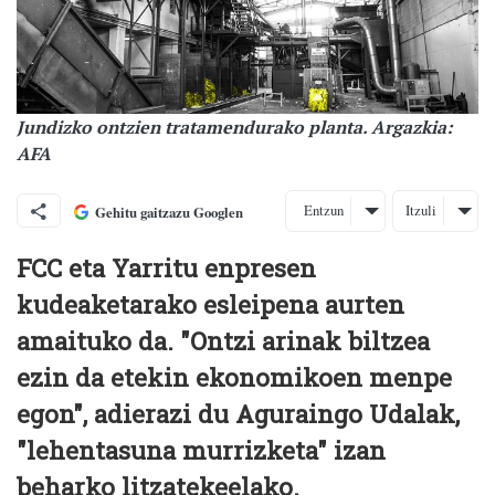
Jundizko ontzien tratamendurako planta. Argazkia:
AFA
Entzun
Itzuli
Gehitu gaitzazu Googlen
FCC eta Yarritu enpresen
kudeaketarako esleipena aurten
amaituko da. "Ontzi arinak biltzea
ezin da etekin ekonomikoen menpe
egon", adierazi du Aguraingo Udalak,
"lehentasuna murrizketa" izan
beharko litzatekeelako.