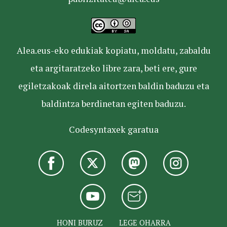
Alea.eus-eko edukiak kopiatu, moldatu, zabaldu
eta argitaratzeko libre zara, beti ere, gure
egiletzakoak direla aitortzen baldin baduzu eta
baldintza berdinetan egiten baduzu.
Codesyntaxek garatua
HONI BURUZ
LEGE OHARRA