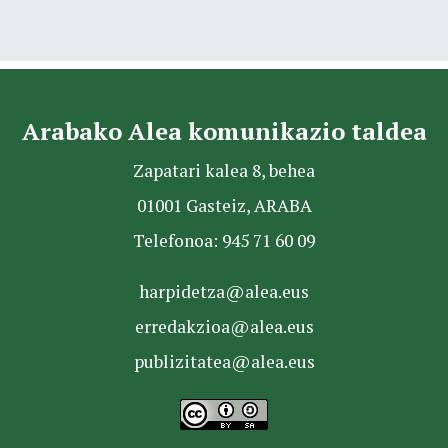
Arabako Alea komunikazio taldea
Zapatari kalea 8, behea
01001 Gasteiz, ARABA
Telefonoa: 945 71 60 09
harpidetza@alea.eus
erredakzioa@alea.eus
publizitatea@alea.eus