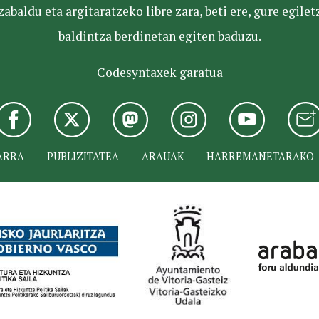
baldu eta argitaratzeko libre zara, beti ere, gure egile
baldintza berdinetan egiten baduzu.
Codesyntaxek garatua
ARRA
PUBLIZITATEA
ARAUAK
HARREMANETARAKO