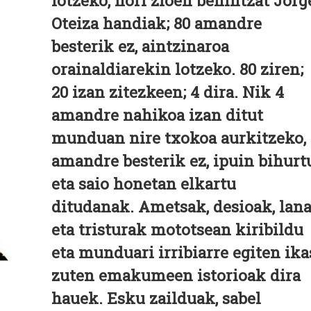
lotzeko, hori zioen behintzat Jorg
Oteiza handiak; 80 amandre
besterik ez, aintzinaroa
orainaldiarekin lotzeko. 80 ziren;
20 izan zitezkeen; 4 dira. Nik 4
amandre nahikoa izan ditut
munduan nire txokoa aurkitzeko,
amandre besterik ez, ipuin bihurt
eta saio honetan elkartu
ditudanak. Ametsak, desioak, lan
eta tristurak mototsean kiribildu
eta munduari irribiarre egiten ika
zuten emakumeen istorioak dira
hauek. Esku zailduak, sabel