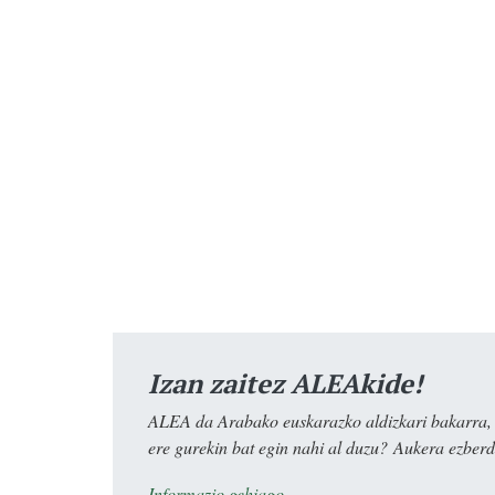
Izan zaitez ALEAkide!
ALEA da Arabako euskarazko aldizkari bakarra, e
ere gurekin bat egin nahi al duzu? Aukera ezberdi
Informazio gehiago