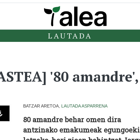
LAUTADA
TEA] '80 amandre', 
BATZAR ARETOA,
LAUTADA
ASPARRENA
80 amandre behar omen dira
antzinako emakumeak egungoek