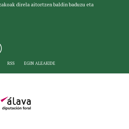
tzakoak direla aitortzen baldin baduzu eta
RSS
EGIN ALEAKIDE