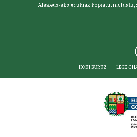
Alea.eus-eko edukiak kopiatu, moldatu, za
HONI BURUZ
LEGE OH