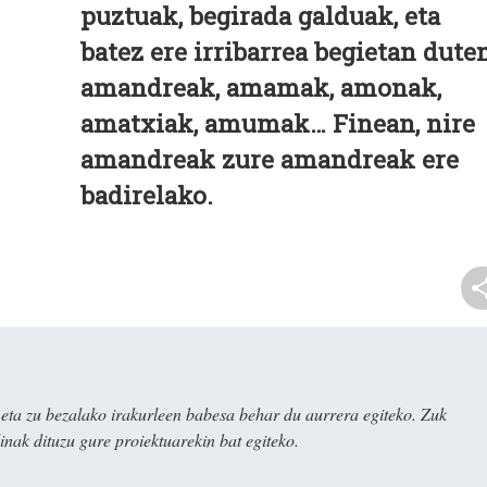
puztuak, begirada galduak, eta
batez ere irribarrea begietan dute
amandreak, amamak, amonak,
amatxiak, amumak… Finean, nire
amandreak zure amandreak ere
badirelako.
ta zu bezalako irakurleen babesa behar du aurrera egiteko. Zuk
nak dituzu gure proiektuarekin bat egiteko.