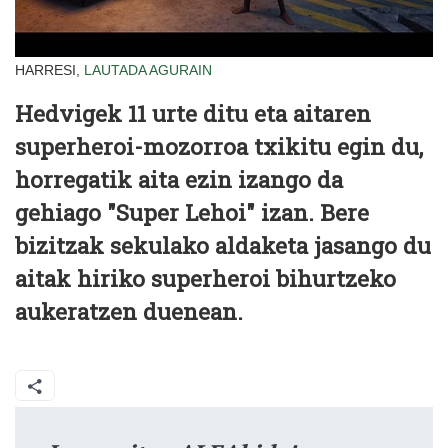
HARRESI,
LAUTADA
AGURAIN
Hedvigek 11 urte ditu eta aitaren
superheroi-mozorroa txikitu egin du,
horregatik aita ezin izango da
gehiago "Super Lehoi" izan. Bere
bizitzak sekulako aldaketa jasango du
aitak hiriko superheroi bihurtzeko
aukeratzen duenean.