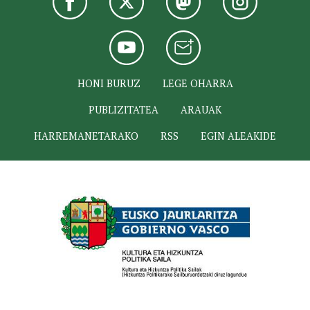
HONI BURUZ
LEGE OHARRA
PUBLIZITATEA
ARAUAK
HARREMANETARAKO
RSS
EGIN ALEAKIDE