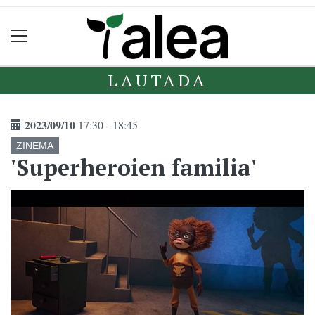
LAUTADA
2023/09/10
17:30 - 18:45
ZINEMA
'Superheroien familia'