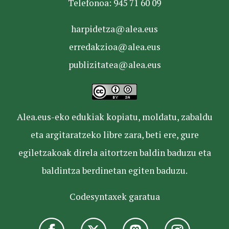
Telefonoa: 945 71 60 09
harpidetza@alea.eus
erredakzioa@alea.eus
publizitatea@alea.eus
Alea.eus-eko edukiak kopiatu, moldatu, zabaldu
eta argitaratzeko libre zara, beti ere, gure
egiletzakoak direla aitortzen baldin baduzu eta
baldintza berdinetan egiten baduzu.
Codesyntaxek garatua