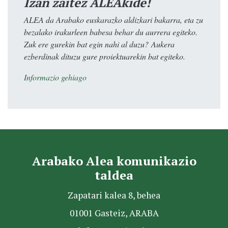
Izan zaitez ALEAkide!
ALEA da Arabako euskarazko aldizkari bakarra, eta zu
bezalako irakurleen babesa behar du aurrera egiteko.
Zuk ere gurekin bat egin nahi al duzu? Aukera
ezberdinak dituzu gure proiektuarekin bat egiteko.
Informazio gehiago
Arabako Alea komunikazio
taldea
Zapatari kalea 8, behea
01001 Gasteiz, ARABA