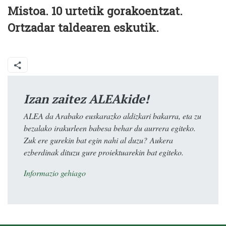
Mistoa. 10 urtetik gorakoentzat.
Ortzadar taldearen eskutik.
Izan zaitez ALEAkide!
ALEA da Arabako euskarazko aldizkari bakarra, eta zu
bezalako irakurleen babesa behar du aurrera egiteko.
Zuk ere gurekin bat egin nahi al duzu? Aukera
ezberdinak dituzu gure proiektuarekin bat egiteko.
Informazio gehiago