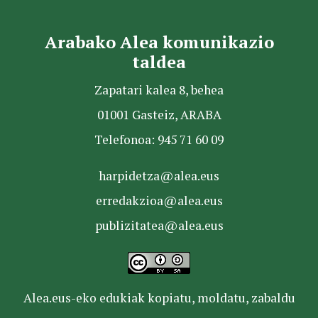
Arabako Alea komunikazio
taldea
Zapatari kalea 8, behea
01001 Gasteiz, ARABA
Telefonoa: 945 71 60 09
harpidetza@alea.eus
erredakzioa@alea.eus
publizitatea@alea.eus
Alea.eus-eko edukiak kopiatu, moldatu, zabaldu