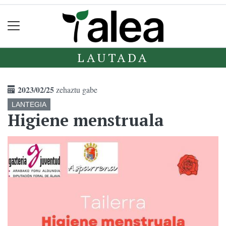
LAUTADA
2023/02/25
zehaztu gabe
LANTEGIA
Higiene menstruala