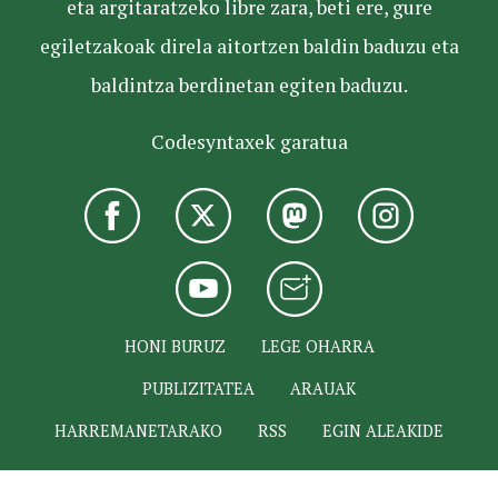
eta argitaratzeko libre zara, beti ere, gure
egiletzakoak direla aitortzen baldin baduzu eta
baldintza berdinetan egiten baduzu.
Codesyntaxek garatua
HONI BURUZ
LEGE OHARRA
PUBLIZITATEA
ARAUAK
HARREMANETARAKO
RSS
EGIN ALEAKIDE