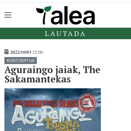
LAUTADA
2022/10/03
22:00
KONTZERTUA
Aguraingo jaiak, The
Sakamantekas