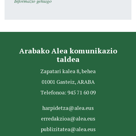
Informazio gehiago
Arabako Alea komunikazio
taldea
Zapatari kalea 8, behea
01001 Gasteiz, ARABA
Telefonoa: 945 71 60 09
harpidetza@alea.eus
erredakzioa@alea.eus
publizitatea@alea.eus