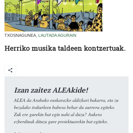
TXOSNAGUNEA,
LAUTADA
AGURAIN
Herriko musika taldeen kontzertuak.
Izan zaitez ALEAkide!
ALEA da Arabako euskarazko aldizkari bakarra, eta zu
bezalako irakurleen babesa behar du aurrera egiteko.
Zuk ere gurekin bat egin nahi al duzu? Aukera
ezberdinak dituzu gure proiektuarekin bat egiteko.