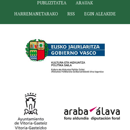
PUBLIZITATEA
ARAUAK
HARREMANETARAKO
RSS
EGIN ALEAKIDE