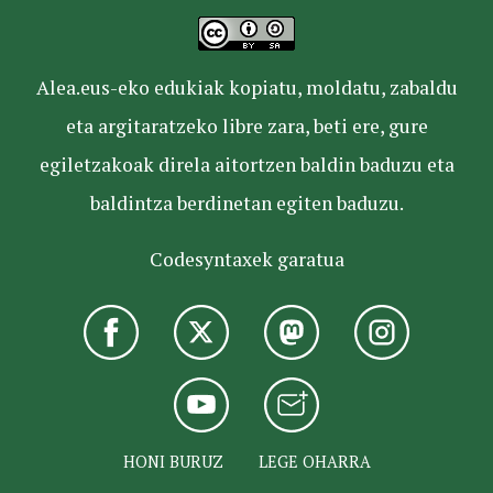
Alea.eus-eko edukiak kopiatu, moldatu, zabaldu
eta argitaratzeko libre zara, beti ere, gure
egiletzakoak direla aitortzen baldin baduzu eta
baldintza berdinetan egiten baduzu.
Codesyntaxek garatua
HONI BURUZ
LEGE OHARRA