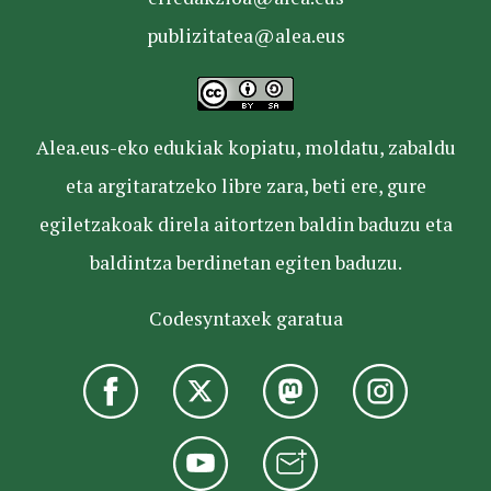
publizitatea@alea.eus
Alea.eus-eko edukiak kopiatu, moldatu, zabaldu
eta argitaratzeko libre zara, beti ere, gure
egiletzakoak direla aitortzen baldin baduzu eta
baldintza berdinetan egiten baduzu.
Codesyntaxek garatua