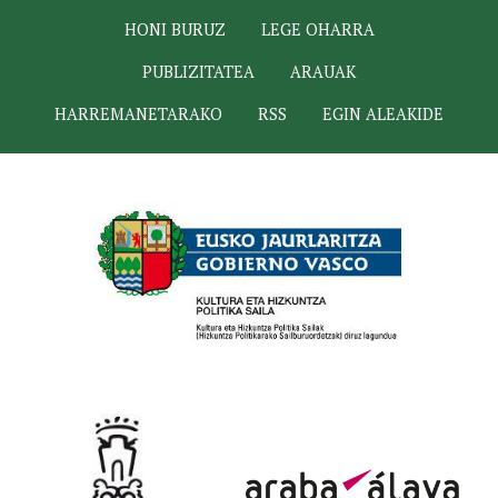
HONI BURUZ
LEGE OHARRA
PUBLIZITATEA
ARAUAK
HARREMANETARAKO
RSS
EGIN ALEAKIDE