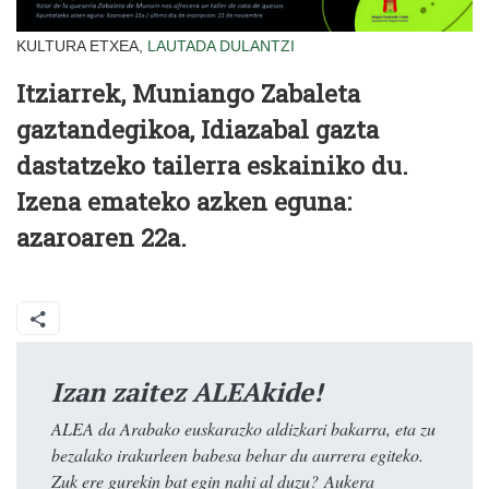
KULTURA ETXEA,
LAUTADA
DULANTZI
Itziarrek, Muniango Zabaleta
gaztandegikoa, Idiazabal gazta
dastatzeko tailerra eskainiko du.
Izena emateko azken eguna:
azaroaren 22a.
Izan zaitez ALEAkide!
ALEA da Arabako euskarazko aldizkari bakarra, eta zu
bezalako irakurleen babesa behar du aurrera egiteko.
Zuk ere gurekin bat egin nahi al duzu? Aukera