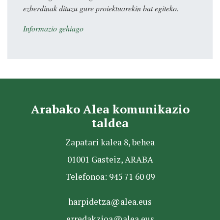
ezberdinak dituzu gure proiektuarekin bat egiteko.
Informazio gehiago
Arabako Alea komunikazio
taldea
Zapatari kalea 8, behea
01001 Gasteiz, ARABA
Telefonoa: 945 71 60 09
harpidetza@alea.eus
erredakzioa@alea.eus