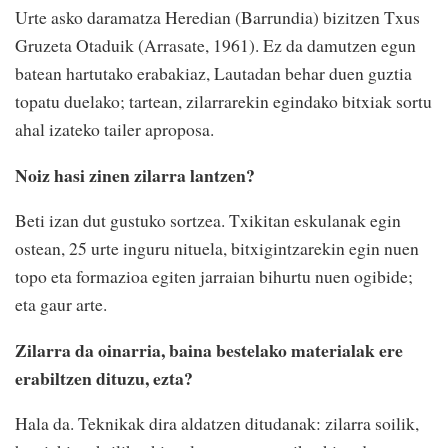
Urte asko daramatza Heredian (Barrundia) bizitzen Txus
Gruzeta Otaduik (Arrasate, 1961). Ez da damutzen egun
batean hartutako erabakiaz, Lautadan behar duen guztia
topatu duelako; tartean, zilarrarekin egindako bitxiak sortu
ahal izateko tailer aproposa.
Noiz hasi zinen zilarra lantzen?
Beti izan dut gustuko sortzea. Txikitan eskulanak egin
ostean, 25 urte inguru nituela, bitxigintzarekin egin nuen
topo eta formazioa egiten jarraian bihurtu nuen ogibide;
eta gaur arte.
Zilarra da oinarria, baina bestelako materialak ere
erabiltzen dituzu, ezta?
Hala da. Teknikak dira aldatzen ditudanak: zilarra soilik,