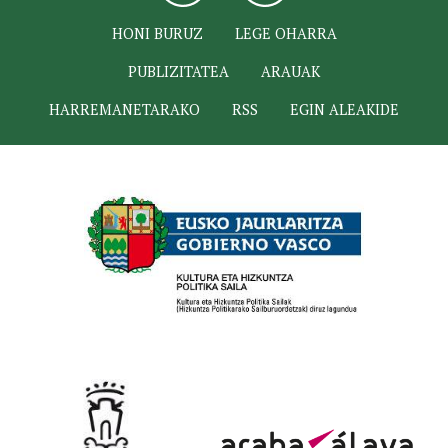
HONI BURUZ
LEGE OHARRA
PUBLIZITATEA
ARAUAK
HARREMANETARAKO
RSS
EGIN ALEAKIDE