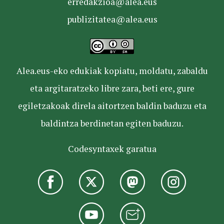
erredakzioa@alea.eus
publizitatea@alea.eus
Alea.eus-eko edukiak kopiatu, moldatu, zabaldu
eta argitaratzeko libre zara, beti ere, gure
egiletzakoak direla aitortzen baldin baduzu eta
baldintza berdinetan egiten baduzu.
Codesyntaxek garatua