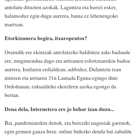
antolatu dituzten azokak. Laguntza eta horiei esker,
halamoduz egin dugu aurrera, baina ez lehenengoko
martxan.
Etorkizunera begira, itxaropentsu?
Oraindik ere ekintzak antolatzeko baldintza asko badaude
ere, mugimendua dago eta artisauen esfortzuarekin badoa
aurrera. Irailaren erdialdean, adibidez, Dulantzin izan
nintzen eta urriaren 31n Lautada Eguna egingo dute
Ordoñanan; eskualdeko ekoizleen azoka egongo da
bertan.
Dena dela, Internetera ere jo behar izan duzu...
Bai, pandemiarekin denok, eta bereziki nagusiak garenok,
egin genuen gauza bera: online bidezko denda bat zabaldu