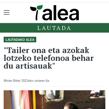
LAUTADA
LAUTADAKO ALEA
"Tailer ona eta azokak
lotzeko telefonoa behar
du artisauak"
Mirian Biteri
2021eko urriaren 6a