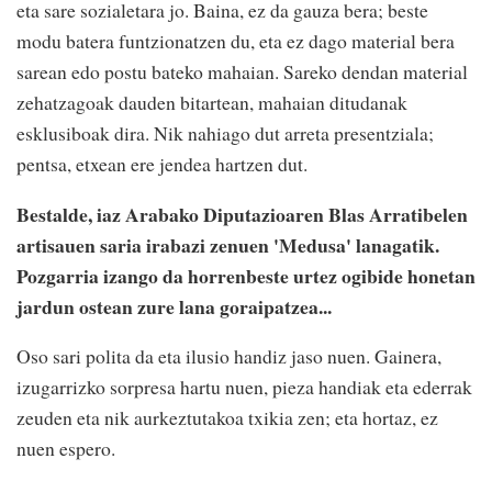
eta sare sozialetara jo. Baina, ez da gauza bera; beste
modu batera funtzionatzen du, eta ez dago material bera
sarean edo postu bateko mahaian. Sareko dendan material
zehatzagoak dauden bitartean, mahaian ditudanak
esklusiboak dira. Nik nahiago dut arreta presentziala;
pentsa, etxean ere jendea hartzen dut.
Bestalde, iaz Arabako Diputazioaren Blas Arratibelen
artisauen saria irabazi zenuen 'Medusa' lanagatik.
Pozgarria izango da horrenbeste urtez ogibide honetan
jardun ostean zure lana goraipatzea...
Oso sari polita da eta ilusio handiz jaso nuen. Gainera,
izugarrizko sorpresa hartu nuen, pieza handiak eta ederrak
zeuden eta nik aurkeztutakoa txikia zen; eta hortaz, ez
nuen espero.