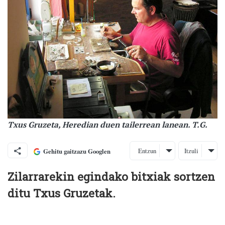
Txus Gruzeta, Heredian duen tailerrean lanean. T.G.
Entzun
Itzuli
Gehitu gaitzazu Googlen
Zilarrarekin egindako bitxiak sortzen
ditu Txus Gruzetak.