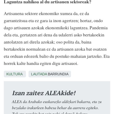
Laguntza nahikoa al du artisauen sektoreak?
Artisauena sektore ekonomiko xumea da, ez da
garrantzitsua eta ez gara ia inon agertzen; hortaz, ondo
dago artisauen azokak ekonomikoki laguntzea. Pandemia
dela eta, gertatzen ari dena da udalerri asko bertakoekin
antolatzen ari direla azokak; oso polita da, baina
bertakoekin normalean ez da artisauen azoka bat osatzen
eta orduan edozerk balio du postuko mahaian jartzeko. Eta
horrek kalte handia egiten digu artisauoi.
KULTURA
LAUTADA
BARRUNDIA
Izan zaitez ALEAkide!
ALEA da Arabako euskarazko aldizkari bakarra, eta zu
bezalako irakurleen babesa behar du aurrera egiteko.
Zuk ere gurekin bat egin nahi al duzu? Aukera