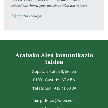
ezberdinak dituzu gure proiektuarekin bat egiteko.
Informazio gehiago
Arabako Alea komunikazio
taldea
Zapatari kalea 8, behea
01001 Gasteiz, ARABA
Telefonoa: 945 71 60 09
harpidetza@alea.eus