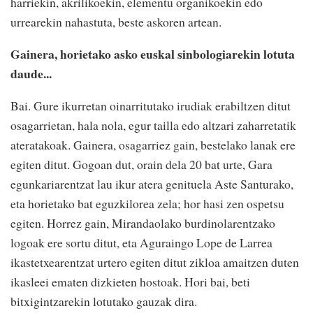
harriekin, akrilikoekin, elementu organikoekin edo
urrearekin nahastuta, beste askoren artean.
Gainera, horietako asko euskal sinbologiarekin lotuta
daude...
Bai. Gure ikurretan oinarritutako irudiak erabiltzen ditut
osagarrietan, hala nola, egur tailla edo altzari zaharretatik
ateratakoak. Gainera, osagarriez gain, bestelako lanak ere
egiten ditut. Gogoan dut, orain dela 20 bat urte, Gara
egunkariarentzat lau ikur atera genituela Aste Santurako,
eta horietako bat eguzkilorea zela; hor hasi zen ospetsu
egiten. Horrez gain, Mirandaolako burdinolarentzako
logoak ere sortu ditut, eta Aguraingo Lope de Larrea
ikastetxearentzat urtero egiten ditut zikloa amaitzen duten
ikasleei ematen dizkieten hostoak. Hori bai, beti
bitxigintzarekin lotutako gauzak dira.