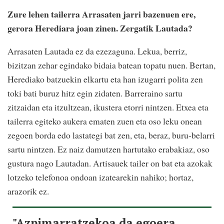
Zure lehen tailerra Arrasaten jarri bazenuen ere,
gerora Herediara joan zinen. Zergatik Lautada?
Arrasaten Lautada ez da ezezaguna. Lekua, berriz,
bizitzan zehar egindako bidaia batean topatu nuen. Bertan,
Herediako batzuekin elkartu eta han izugarri polita zen
toki bati buruz hitz egin zidaten. Barreraino sartu
zitzaidan eta itzultzean, ikustera etorri nintzen. Etxea eta
tailerra egiteko aukera ematen zuen eta oso leku onean
zegoen borda edo lastategi bat zen, eta, beraz, buru-belarri
sartu nintzen. Ez naiz damutzen hartutako erabakiaz, oso
gustura nago Lautadan. Artisauek tailer on bat eta azokak
lotzeko telefonoa ondoan izatearekin nahiko; hortaz,
arazorik ez.
"Azpimarratzekoa da egoera