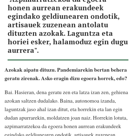
honen aurrean erakundeek
egindako geldiunearen ondotik,
artisauek zuzenean antolatu
dituzten azokak. Laguntza eta
horiei esker, halamoduz egin dugu
aurrera".
Azokak aipatu dituzu. Pandemiarekin bertan behera
geratu zirenak. Asko eragin dizu egoera horrek, edo?
Bai. Hasieran, dena geratu zen eta latza izan zen, gehiena
azokan saltzen dudalako. Baina, autonomoa izanda,
laguntzak jaso ahal izan ditut, eta horrekin eta lan egin
dudan apurrarekin, moldatzen joan naiz. Horrekin lotuta,
azpimarratzekoa da egoera honen aurrean erakundeek
egindako geldiunearen ondotik, artisauek zuzenean