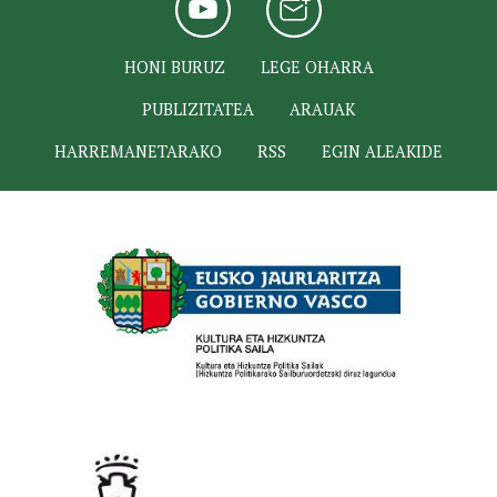
HONI BURUZ
LEGE OHARRA
PUBLIZITATEA
ARAUAK
HARREMANETARAKO
RSS
EGIN ALEAKIDE