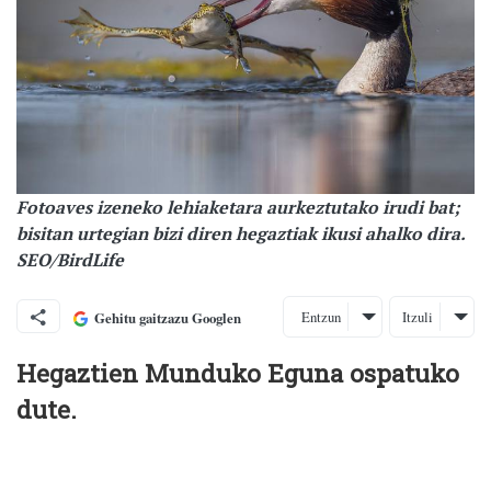
Fotoaves izeneko lehiaketara aurkeztutako irudi bat;
bisitan urtegian bizi diren hegaztiak ikusi ahalko dira.
SEO/BirdLife
Entzun
Itzuli
Gehitu gaitzazu Googlen
Hegaztien Munduko Eguna ospatuko
dute.