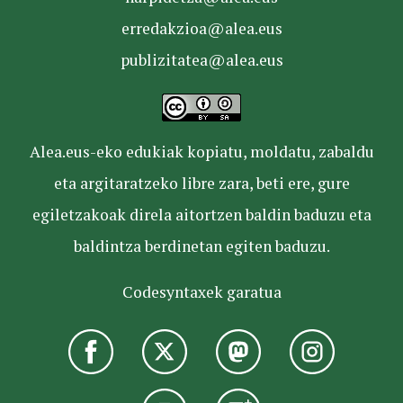
erredakzioa@alea.eus
publizitatea@alea.eus
Alea.eus-eko edukiak kopiatu, moldatu, zabaldu
eta argitaratzeko libre zara, beti ere, gure
egiletzakoak direla aitortzen baldin baduzu eta
baldintza berdinetan egiten baduzu.
Codesyntaxek garatua