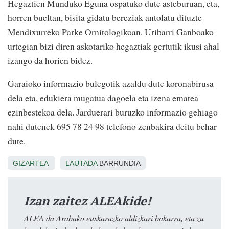
Hegaztien Munduko Eguna ospatuko dute asteburuan, eta,
horren bueltan, bisita gidatu bereziak antolatu dituzte
Mendixurreko Parke Ornitologikoan. Uribarri Ganboako
urtegian bizi diren askotariko hegaztiak gertutik ikusi ahal
izango da horien bidez.
Garaioko informazio bulegotik azaldu dute koronabirusa
dela eta, edukiera mugatua dagoela eta izena ematea
ezinbestekoa dela. Jarduerari buruzko informazio gehiago
nahi dutenek 695 78 24 98 telefono zenbakira deitu behar
dute.
GIZARTEA
LAUTADA
BARRUNDIA
Izan zaitez ALEAkide!
ALEA da Arabako euskarazko aldizkari bakarra, eta zu