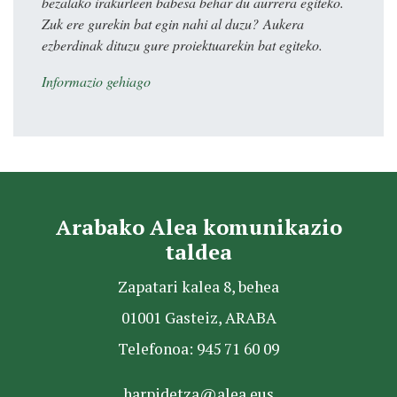
bezalako irakurleen babesa behar du aurrera egiteko.
Zuk ere gurekin bat egin nahi al duzu? Aukera
ezberdinak dituzu gure proiektuarekin bat egiteko.
Informazio gehiago
Arabako Alea komunikazio
taldea
Zapatari kalea 8, behea
01001 Gasteiz, ARABA
Telefonoa: 945 71 60 09
harpidetza@alea.eus