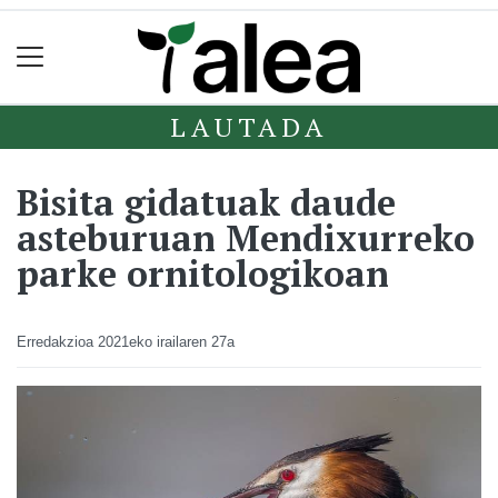
LAUTADA
Bisita gidatuak daude
asteburuan Mendixurreko
parke ornitologikoan
Erredakzioa
2021eko irailaren 27a