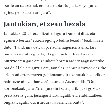
botiletan datozenak erostea edota Bulgariako yogurta
egitea pentsatzen ari gara".
Jantokian, etxean bezala
Jantokiak 20-24 erabiltzaile inguru izan ohi ditu, eta
egunero bertan "etxean egongo balira bezala" bazkaltzen
dute. "Pandemia ostean pertsona nagusien zainketari
buruz asko hitz egin da, eta gure ustez elikadura eta
nutrizioaren gaia ere zainketa horren ardatz nagusietariko
bat da. Hala eta guztiz ere, tamalez, administrazioak ez dio
arlo honi erreparatzen gehienetan diru kontuak besterik ez
baitituzte aintzat hartzen", esan du Auzmendik. "Gu
zorionekoak gara
Txiki
gurekin izateagatik, jaki gozoak
prestatzeaz gain, jasangarritasunagatik eta erabiltzaileen
ongizateagatik duen ardura nabarmena baita".