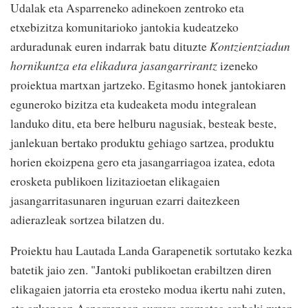
Udalak eta Asparreneko adinekoen zentroko eta
etxebizitza komunitarioko jantokia kudeatzeko
arduradunak euren indarrak batu dituzte
Kontzientziadun
hornikuntza eta elikadura jasangarrirantz
izeneko
proiektua martxan jartzeko. Egitasmo honek jantokiaren
eguneroko bizitza eta kudeaketa modu integralean
landuko ditu, eta bere helburu nagusiak, besteak beste,
janlekuan bertako produktu gehiago sartzea, produktu
horien ekoizpena gero eta jasangarriagoa izatea, edota
erosketa publikoen lizitazioetan elikagaien
jasangarritasunaren inguruan ezarri daitezkeen
adierazleak sortzea bilatzen du.
Proiektu hau Lautada Landa Garapenetik sortutako kezka
batetik jaio zen. "Jantoki publikoetan erabiltzen diren
elikagaien jatorria eta erosteko modua ikertu nahi zuten,