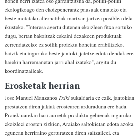
honen berri izatea oso garrantzitsua da, poliki-poliki
ekologikoago den ekoizpenerantz pausuak emateko eta
beste motatako alternatibak martxan jartzea posiblea dela
ikusteko. "Interesa agertu dutenen ekoizleen fitxa sortuko
dugu, bertan bakoitzak eskaini dezakeen produktuak
zerrendatzeko; ez soilik proiektu honetan erabiltzeko,
baizik eta inguruko beste jantoki, jatetxe edota dendak ere
haiekin harremanetan jarri ahal izateko", argitu du
koordinatzaileak.
Erosketak herrian
Jose Manuel Manzanos
Txiki
sukaldaria ez ezik, jantokian
prestatzen diren jakiak erostearen arduraduna ere bada.
Proiektuarekin hasi aurretik produktu gehienak inguruko
ekoizleei erosten zizkien, Araiako saltokietan edota azoka
egunean herriraino gerturatzen diren saltzaileei, eta