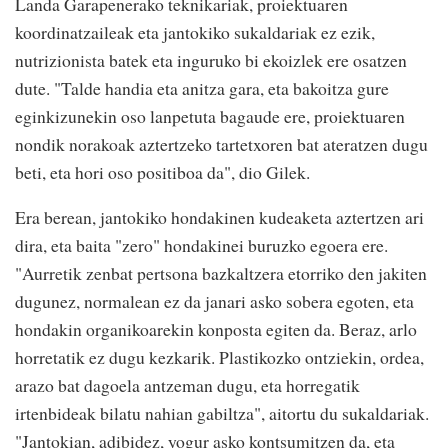
Landa Garapenerako teknikariak, proiektuaren
koordinatzaileak eta jantokiko sukaldariak ez ezik,
nutrizionista batek eta inguruko bi ekoizlek ere osatzen
dute. "Talde handia eta anitza gara, eta bakoitza gure
eginkizunekin oso lanpetuta bagaude ere, proiektuaren
nondik norakoak aztertzeko tartetxoren bat ateratzen dugu
beti, eta hori oso positiboa da", dio Gilek.
Era berean, jantokiko hondakinen kudeaketa aztertzen ari
dira, eta baita "zero" hondakinei buruzko egoera ere.
"Aurretik zenbat pertsona bazkaltzera etorriko den jakiten
dugunez, normalean ez da janari asko sobera egoten, eta
hondakin organikoarekin konposta egiten da. Beraz, arlo
horretatik ez dugu kezkarik. Plastikozko ontziekin, ordea,
arazo bat dagoela antzeman dugu, eta horregatik
irtenbideak bilatu nahian gabiltza", aitortu du sukaldariak.
"Jantokian, adibidez, yogur asko kontsumitzen da, eta