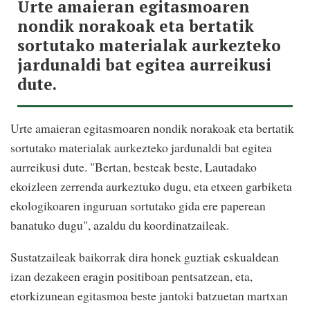
Urte amaieran egitasmoaren
nondik norakoak eta bertatik
sortutako materialak aurkezteko
jardunaldi bat egitea aurreikusi
dute.
Urte amaieran egitasmoaren nondik norakoak eta bertatik
sortutako materialak aurkezteko jardunaldi bat egitea
aurreikusi dute. "Bertan, besteak beste, Lautadako
ekoizleen zerrenda aurkeztuko dugu, eta etxeen garbiketa
ekologikoaren inguruan sortutako gida ere paperean
banatuko dugu", azaldu du koordinatzaileak.
Sustatzaileak baikorrak dira honek guztiak eskualdean
izan dezakeen eragin positiboan pentsatzean, eta,
etorkizunean egitasmoa beste jantoki batzuetan martxan