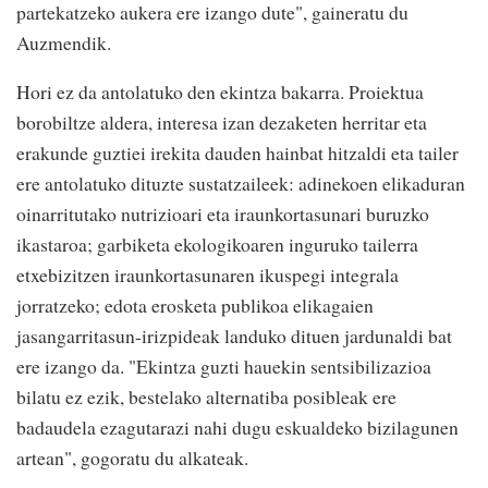
partekatzeko aukera ere izango dute", gaineratu du
Auzmendik.
Hori ez da antolatuko den ekintza bakarra. Proiektua
borobiltze aldera, interesa izan dezaketen herritar eta
erakunde guztiei irekita dauden hainbat hitzaldi eta tailer
ere antolatuko dituzte sustatzaileek: adinekoen elikaduran
oinarritutako nutrizioari eta iraunkortasunari buruzko
ikastaroa; garbiketa ekologikoaren inguruko tailerra
etxebizitzen iraunkortasunaren ikuspegi integrala
jorratzeko; edota erosketa publikoa elikagaien
jasangarritasun-irizpideak landuko dituen jardunaldi bat
ere izango da. "Ekintza guzti hauekin sentsibilizazioa
bilatu ez ezik, bestelako alternatiba posibleak ere
badaudela ezagutarazi nahi dugu eskualdeko bizilagunen
artean", gogoratu du alkateak.