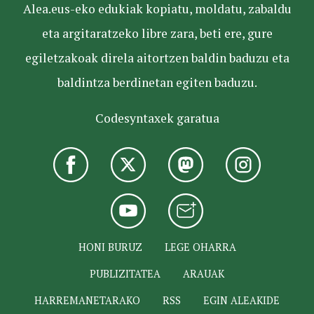
Alea.eus-eko edukiak kopiatu, moldatu, zabaldu
eta argitaratzeko libre zara, beti ere, gure
egiletzakoak direla aitortzen baldin baduzu eta
baldintza berdinetan egiten baduzu.
Codesyntaxek garatua
HONI BURUZ
LEGE OHARRA
PUBLIZITATEA
ARAUAK
HARREMANETARAKO
RSS
EGIN ALEAKIDE