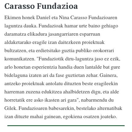
Carasso Fundazioa
Ekimen honek Daniel eta Nina Carasso Fundazioaren
laguntza dauka. Fundazioak hamar urte baino gehiago
daramatza elikadura jasangarriaren esparruan
aldaketarako eragile izan daitezkeen proiektuak
bultzatzen, eta erdietsitako guztia publiko orokorrari
komunikatzen. "Fundaziotik diru-laguntza jaso ez ezik,
arlo honetan esperientzia handia duen lantalde bat gure
bidelaguna izaten ari da fase guztietan zehar. Gainera,
antzeko proiektuak antolatu dituzten beste eragileekin
harreman zuzena edukitzea ahalbidetzen digu, eta alde
horretatik ere asko ikasten ari gara", nabarmendu du
Gilek. Fundazioaren babesarekin, bestelako alternatibak
izan dituzte mahai gainean, egokiena osatzen joateko.