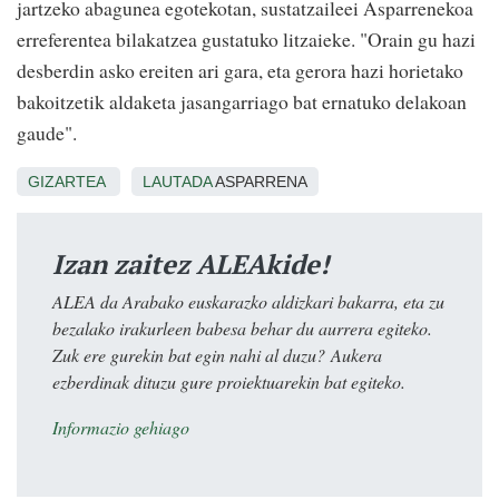
jartzeko abagunea egotekotan, sustatzaileei Asparrenekoa
erreferentea bilakatzea gustatuko litzaieke. "Orain gu hazi
desberdin asko ereiten ari gara, eta gerora hazi horietako
bakoitzetik aldaketa jasangarriago bat ernatuko delakoan
gaude".
GIZARTEA
LAUTADA
ASPARRENA
Izan zaitez ALEAkide!
ALEA da Arabako euskarazko aldizkari bakarra, eta zu
bezalako irakurleen babesa behar du aurrera egiteko.
Zuk ere gurekin bat egin nahi al duzu? Aukera
ezberdinak dituzu gure proiektuarekin bat egiteko.
Informazio gehiago