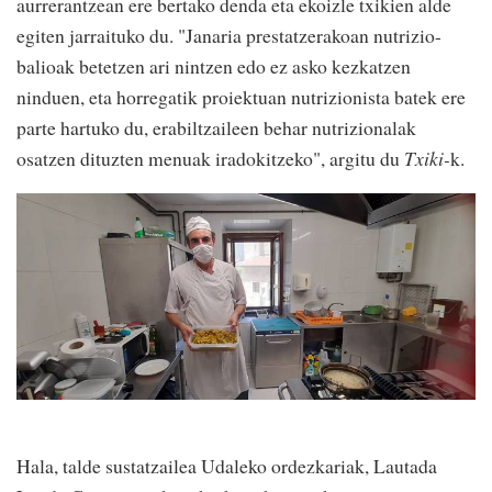
aurrerantzean ere bertako denda eta ekoizle txikien alde
egiten jarraituko du. "Janaria prestatzerakoan nutrizio-
balioak betetzen ari nintzen edo ez asko kezkatzen
ninduen, eta horregatik proiektuan nutrizionista batek ere
parte hartuko du, erabiltzaileen behar nutrizionalak
osatzen dituzten menuak iradokitzeko", argitu du
Txiki-
k.
Hala, talde sustatzailea Udaleko ordezkariak, Lautada