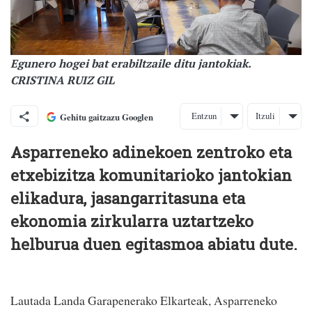
Egunero hogei bat erabiltzaile ditu jantokiak.
CRISTINA RUIZ GIL
Entzun
Itzuli
Gehitu gaitzazu Googlen
Asparreneko adinekoen zentroko eta
etxebizitza komunitarioko jantokian
elikadura, jasangarritasuna eta
ekonomia zirkularra uztartzeko
helburua duen egitasmoa abiatu dute.
Lautada Landa Garapenerako Elkarteak, Asparreneko