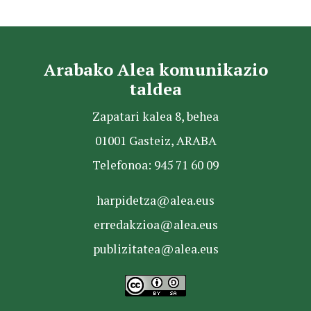
Arabako Alea komunikazio
taldea
Zapatari kalea 8, behea
01001 Gasteiz, ARABA
Telefonoa: 945 71 60 09
harpidetza@alea.eus
erredakzioa@alea.eus
publizitatea@alea.eus