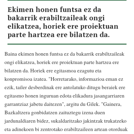
Ekimen honen funtsa ez da
bakarrik erabiltzaileak ongi
elikatzea, horiek ere proiektuan
parte hartzea ere bilatzen da.
Baina ekimen honen funtsa ez da bakarrik erabiltzaileak
ongi elikatzea, horiek ere proiektuan parte hartzea ere
bilatzen da. Horiek ere egitasmoa ezagutu eta
konpromisoa izatea. "Horretarako, informazioa eman ez
ezik, tailer desberdinak ere antolatuko ditugu beraiek ere
egitasmo honen inguruan edota elikadura jasangarriaren
garrantziaz jabetu daitezen", argitu du Gilek. "Gainera,
Bazkaltzera gonbidatzen zaituztegu izena duen
jardunaldiaren bidez, sukaldaritzako jakintzak trukatzeko
eta adinekoen bi zentrotako erabiltzaileen artean otorduak