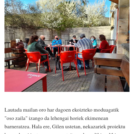
Lautada mailan oro har dagoen ekoizteko moduagatik
"oso zaila" izango da lehengai horiek ekimenean
barneratzea. Hala ere, Gilen ustetan, nekazariek proiektu