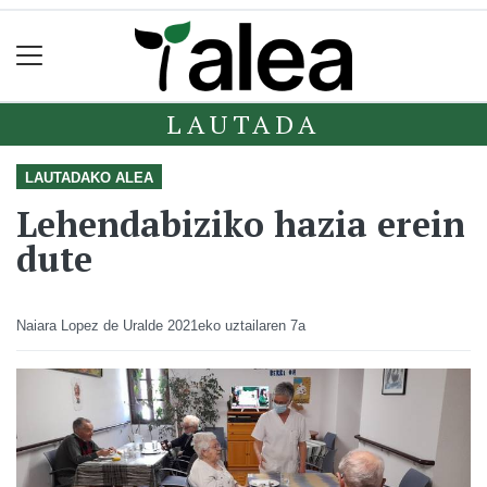
LAUTADA
LAUTADAKO ALEA
Lehendabiziko hazia erein
dute
Naiara Lopez de Uralde
2021eko uztailaren 7a