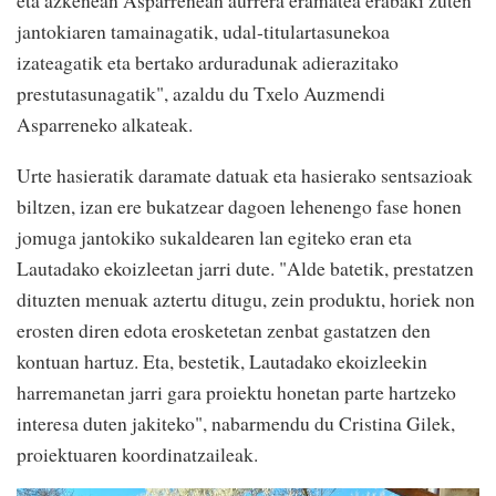
eta azkenean Asparrenean aurrera eramatea erabaki zuten
jantokiaren tamainagatik, udal-titulartasunekoa
izateagatik eta bertako arduradunak adierazitako
prestutasunagatik", azaldu du Txelo Auzmendi
Asparreneko alkateak.
Urte hasieratik daramate datuak eta hasierako sentsazioak
biltzen, izan ere bukatzear dagoen lehenengo fase honen
jomuga jantokiko sukaldearen lan egiteko eran eta
Lautadako ekoizleetan jarri dute. "Alde batetik, prestatzen
dituzten menuak aztertu ditugu, zein produktu, horiek non
erosten diren edota erosketetan zenbat gastatzen den
kontuan hartuz. Eta, bestetik, Lautadako ekoizleekin
harremanetan jarri gara proiektu honetan parte hartzeko
interesa duten jakiteko", nabarmendu du Cristina Gilek,
proiektuaren koordinatzaileak.