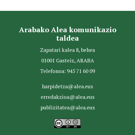
Arabako Alea komunikazio
taldea
Zapatari kalea 8, behea
01001 Gasteiz, ARABA
Telefonoa: 945 71 60 09
harpidetza@alea.eus
erredakzioa@alea.eus
publizitatea@alea.eus