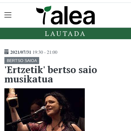
LAUTADA
2021/07/31
19:30 - 21:00
BERTSO SAIOA
'Ertzetik' bertso saio
musikatua