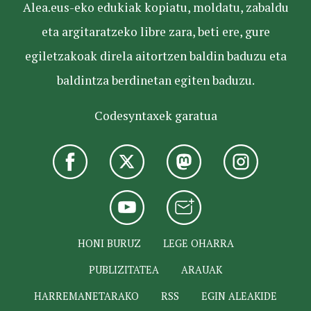
Alea.eus-eko edukiak kopiatu, moldatu, zabaldu
eta argitaratzeko libre zara, beti ere, gure
egiletzakoak direla aitortzen baldin baduzu eta
baldintza berdinetan egiten baduzu.
Codesyntaxek garatua
HONI BURUZ
LEGE OHARRA
PUBLIZITATEA
ARAUAK
HARREMANETARAKO
RSS
EGIN ALEAKIDE