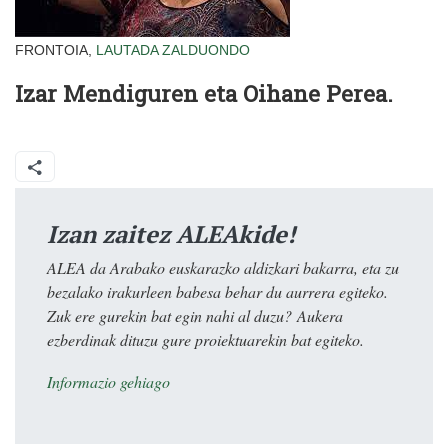
FRONTOIA,
LAUTADA
ZALDUONDO
Izar Mendiguren eta Oihane Perea.
Izan zaitez ALEAkide!
ALEA da Arabako euskarazko aldizkari bakarra, eta zu
bezalako irakurleen babesa behar du aurrera egiteko.
Zuk ere gurekin bat egin nahi al duzu? Aukera
ezberdinak dituzu gure proiektuarekin bat egiteko.
Informazio gehiago