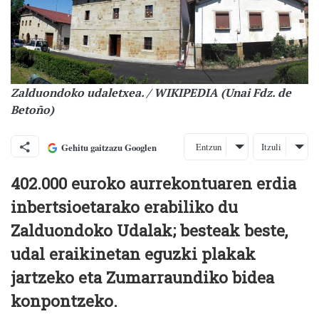
Zalduondoko udaletxea. / WIKIPEDIA (Unai Fdz. de
Betoño)
Entzun
Itzuli
Gehitu gaitzazu Googlen
402.000 euroko aurrekontuaren erdia
inbertsioetarako erabiliko du
Zalduondoko Udalak; besteak beste,
udal eraikinetan eguzki plakak
jartzeko eta Zumarraundiko bidea
konpontzeko.