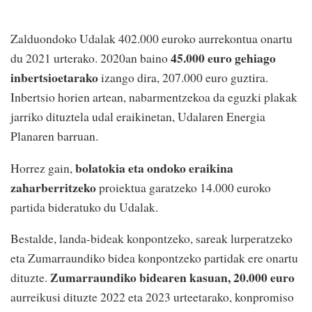
Zalduondoko Udalak 402.000 euroko aurrekontua onartu
45.000 euro gehiago
du 2021 urterako. 2020an baino
inbertsioetarako
izango dira, 207.000 euro guztira.
Inbertsio horien artean, nabarmentzekoa da eguzki plakak
jarriko dituztela udal eraikinetan, Udalaren Energia
Planaren barruan.
bolatokia eta ondoko eraikina
Horrez gain,
zaharberritzeko
proiektua garatzeko 14.000 euroko
partida bideratuko du Udalak.
Bestalde, landa-bideak konpontzeko, sareak lurperatzeko
eta Zumarraundiko bidea konpontzeko partidak ere onartu
Zumarraundiko bidearen kasuan, 20.000 euro
dituzte.
aurreikusi dituzte 2022 eta 2023 urteetarako, konpromiso