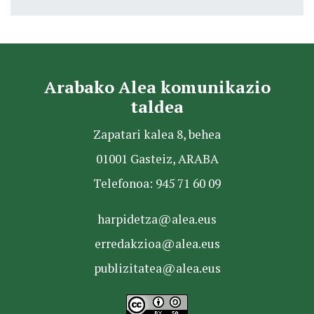
Arabako Alea komunikazio
taldea
Zapatari kalea 8, behea
01001 Gasteiz, ARABA
Telefonoa: 945 71 60 09
harpidetza@alea.eus
erredakzioa@alea.eus
publizitatea@alea.eus