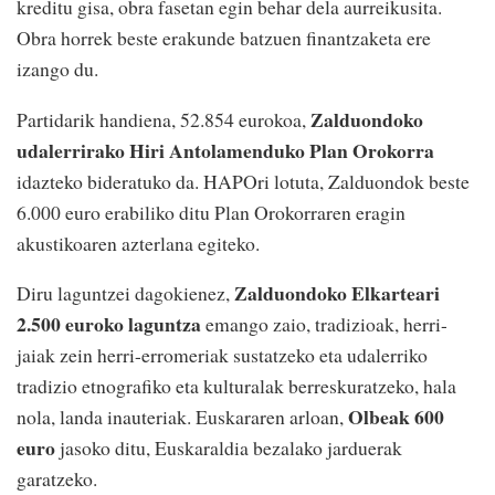
kreditu gisa, obra fasetan egin behar dela aurreikusita.
Obra horrek beste erakunde batzuen finantzaketa ere
izango du.
Zalduondoko
Partidarik handiena, 52.854 eurokoa,
udalerrirako Hiri Antolamenduko Plan Orokorra
idazteko bideratuko da. HAPOri lotuta, Zalduondok beste
6.000 euro erabiliko ditu Plan Orokorraren eragin
akustikoaren azterlana egiteko.
Zalduondoko Elkarteari
Diru laguntzei dagokienez,
2.500 euroko laguntza
emango zaio, tradizioak, herri-
jaiak zein herri-erromeriak sustatzeko eta udalerriko
tradizio etnografiko eta kulturalak berreskuratzeko, hala
Olbeak 600
nola, landa inauteriak. Euskararen arloan,
euro
jasoko ditu, Euskaraldia bezalako jarduerak
garatzeko.