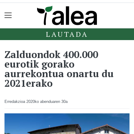
LAUTADA
Zalduondok 400.000
eurotik gorako
aurrekontua onartu du
2021erako
Erredakzioa
2020ko abenduaren 30a