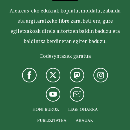
Alea.eus-eko edukiak kopiatu, moldatu, zabaldu
eta argitaratzeko libre zara, beti ere, gure
egiletzakoak direla aitortzen baldin baduzu eta
baldintza berdinetan egiten baduzu.
Codesyntaxek garatua
HONI BURUZ
LEGE OHARRA
PUBLIZITATEA
ARAUAK