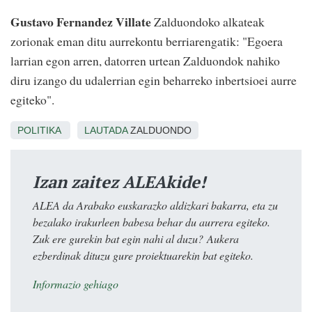
Gustavo Fernandez Villate
Zalduondoko alkateak
zorionak eman ditu aurrekontu berriarengatik: "Egoera
larrian egon arren, datorren urtean Zalduondok nahiko
diru izango du udalerrian egin beharreko inbertsioei aurre
egiteko".
POLITIKA
LAUTADA
ZALDUONDO
Izan zaitez ALEAkide!
ALEA da Arabako euskarazko aldizkari bakarra, eta zu
bezalako irakurleen babesa behar du aurrera egiteko.
Zuk ere gurekin bat egin nahi al duzu? Aukera
ezberdinak dituzu gure proiektuarekin bat egiteko.
Informazio gehiago