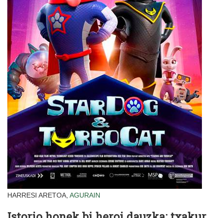
HARRESI ARETOA,
AGURAIN
Istorio honek bi heroi dauzka: txakur