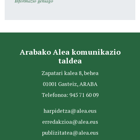
Informazio gehiago
Arabako Alea komunikazio
taldea
Zapatari kalea 8, behea
01001 Gasteiz, ARABA
Telefonoa: 945 71 60 09
harpidetza@alea.eus
erredakzioa@alea.eus
publizitatea@alea.eus