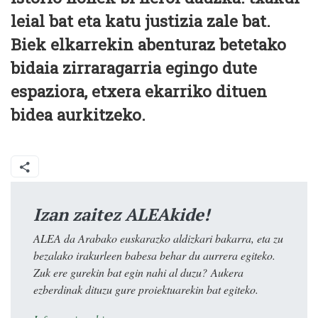
leial bat eta katu justizia zale bat.
Biek elkarrekin abenturaz betetako
bidaia zirraragarria egingo dute
espaziora, etxera ekarriko dituen
bidea aurkitzeko.
Izan zaitez ALEAkide!
ALEA da Arabako euskarazko aldizkari bakarra, eta zu
bezalako irakurleen babesa behar du aurrera egiteko.
Zuk ere gurekin bat egin nahi al duzu? Aukera
ezberdinak dituzu gure proiektuarekin bat egiteko.