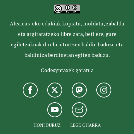
Alea.eus-eko edukiak kopiatu, moldatu, zabaldu
eta argitaratzeko libre zara, beti ere, gure
egiletzakoak direla aitortzen baldin baduzu eta
baldintza berdinetan egiten baduzu.
Codesyntaxek garatua
HONI BURUZ
LEGE OHARRA