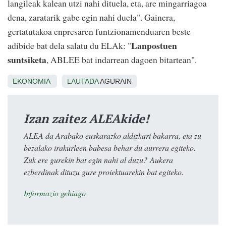
langileak kalean utzi nahi dituela, eta, are mingarriagoa
dena, zaratarik gabe egin nahi duela". Gainera,
gertatutakoa enpresaren funtzionamenduaren beste
Lanpostuen
adibide bat dela salatu du ELAk: "
suntsiketa
, ABLEE bat indarrean dagoen bitartean".
EKONOMIA
LAUTADA
AGURAIN
Izan zaitez ALEAkide!
ALEA da Arabako euskarazko aldizkari bakarra, eta zu
bezalako irakurleen babesa behar du aurrera egiteko.
Zuk ere gurekin bat egin nahi al duzu? Aukera
ezberdinak dituzu gure proiektuarekin bat egiteko.
Informazio gehiago