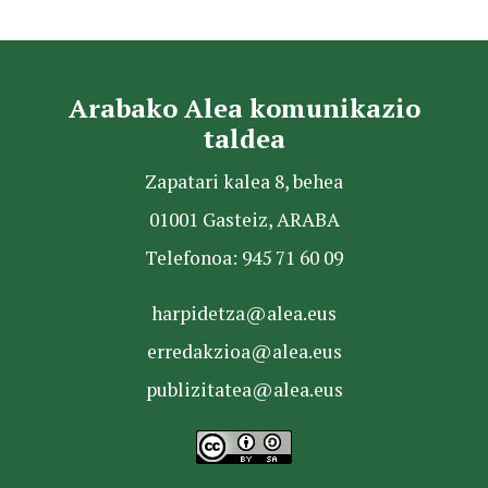
Arabako Alea komunikazio
taldea
Zapatari kalea 8, behea
01001 Gasteiz, ARABA
Telefonoa: 945 71 60 09
harpidetza@alea.eus
erredakzioa@alea.eus
publizitatea@alea.eus