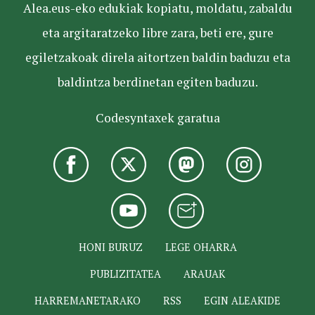
Alea.eus-eko edukiak kopiatu, moldatu, zabaldu
eta argitaratzeko libre zara, beti ere, gure
egiletzakoak direla aitortzen baldin baduzu eta
baldintza berdinetan egiten baduzu.
Codesyntaxek garatua
HONI BURUZ
LEGE OHARRA
PUBLIZITATEA
ARAUAK
HARREMANETARAKO
RSS
EGIN ALEAKIDE