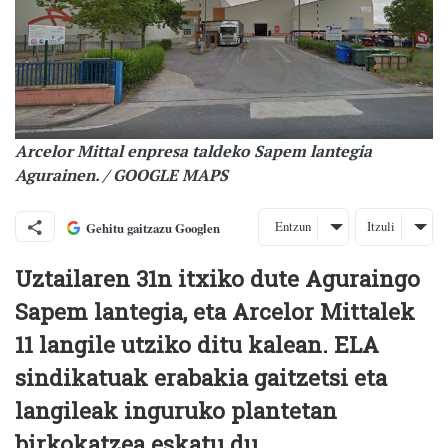
Arcelor Mittal enpresa taldeko Sapem lantegia
Agurainen. / GOOGLE MAPS
Entzun
Itzuli
Gehitu gaitzazu Googlen
Uztailaren 31n itxiko dute Aguraingo
Sapem lantegia, eta Arcelor Mittalek
11 langile utziko ditu kalean. ELA
sindikatuak erabakia gaitzetsi eta
langileak inguruko plantetan
birkokatzea eskatu du.