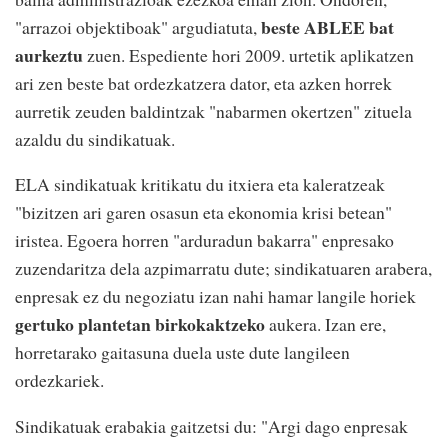
beste ABLEE bat
"arrazoi objektiboak" argudiatuta,
aurkeztu
zuen. Espediente hori 2009. urtetik aplikatzen
ari zen beste bat ordezkatzera dator, eta azken horrek
aurretik zeuden baldintzak "nabarmen okertzen" zituela
azaldu du sindikatuak.
ELA sindikatuak kritikatu du itxiera eta kaleratzeak
"bizitzen ari garen osasun eta ekonomia krisi betean"
iristea. Egoera horren "arduradun bakarra" enpresako
zuzendaritza dela azpimarratu dute; sindikatuaren arabera,
enpresak ez du negoziatu izan nahi hamar langile horiek
gertuko plantetan birkokaktzeko
aukera. Izan ere,
horretarako gaitasuna duela uste dute langileen
ordezkariek.
Sindikatuak erabakia gaitzetsi du: "Argi dago enpresak