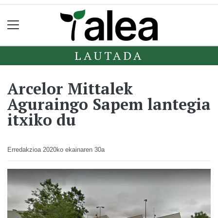
LAUTADA
Arcelor Mittalek
Aguraingo Sapem lantegia
itxiko du
Erredakzioa
2020ko ekainaren 30a