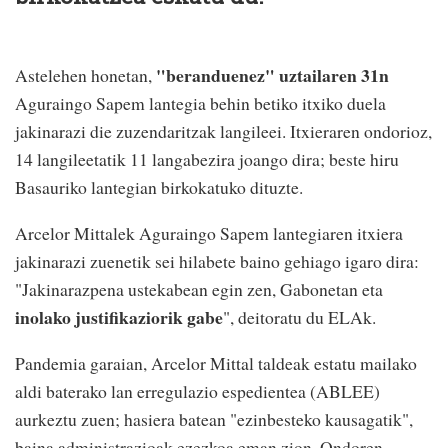
"beranduenez" uztailaren 31n
Astelehen honetan,
Aguraingo Sapem lantegia behin betiko itxiko duela
jakinarazi die zuzendaritzak langileei. Itxieraren ondorioz,
14 langileetatik 11 langabezira joango dira; beste hiru
Basauriko lantegian birkokatuko dituzte.
Arcelor Mittalek Aguraingo Sapem lantegiaren itxiera
jakinarazi zuenetik sei hilabete baino gehiago igaro dira:
"Jakinarazpena ustekabean egin zen, Gabonetan eta
inolako justifikaziorik gabe
", deitoratu du ELAk.
Pandemia garaian, Arcelor Mittal taldeak estatu mailako
aldi baterako lan erregulazio espedientea (ABLEE)
aurkeztu zuen; hasiera batean "ezinbesteko kausagatik",
baina administrazioak ezezkoa eman zion. Ondoren,