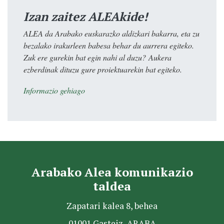
Izan zaitez ALEAkide!
ALEA da Arabako euskarazko aldizkari bakarra, eta zu
bezalako irakurleen babesa behar du aurrera egiteko.
Zuk ere gurekin bat egin nahi al duzu? Aukera
ezberdinak dituzu gure proiektuarekin bat egiteko.
Informazio gehiago
Arabako Alea komunikazio
taldea
Zapatari kalea 8, behea
01001 Gasteiz, ARABA