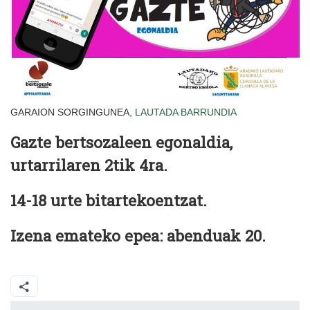
GARAION SORGINGUNEA,
LAUTADA
BARRUNDIA
Gazte bertsozaleen egonaldia,
urtarrilaren 2tik 4ra.
14-18 urte bitartekoentzat.
Izena emateko epea: abenduak 20.