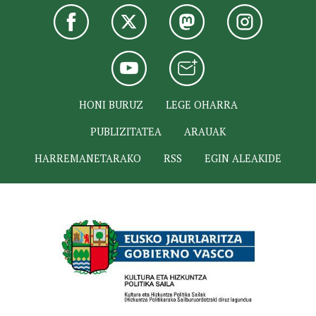
HONI BURUZ
LEGE OHARRA
PUBLIZITATEA
ARAUAK
HARREMANETARAKO
RSS
EGIN ALEAKIDE