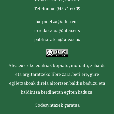
Telefonoa: 945 71 60 09
harpidetza@alea.eus
erredakzioa@alea.eus
publizitatea@alea.eus
Alea.eus-eko edukiak kopiatu, moldatu, zabaldu
eta argitaratzeko libre zara, beti ere, gure
egiletzakoak direla aitortzen baldin baduzu eta
baldintza berdinetan egiten baduzu.
Codesyntaxek garatua