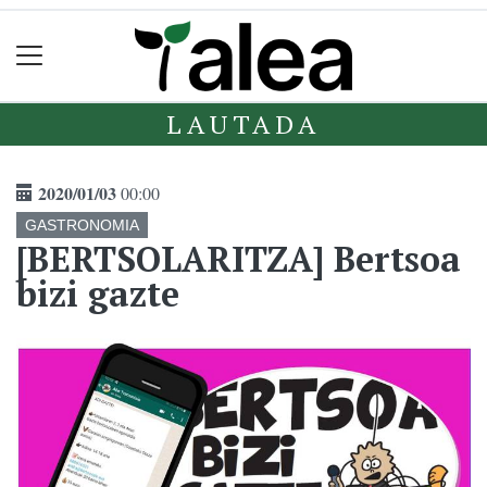
LAUTADA
2020/01/03
00:00
GASTRONOMIA
[BERTSOLARITZA] Bertsoa
bizi gazte