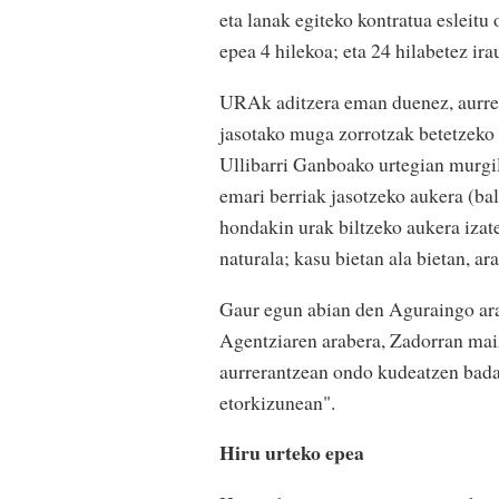
eta lanak egiteko kontratua esleitu
epea 4 hilekoa; eta 24 hilabetez ir
URAk aditzera eman duenez, aurrei
jasotako muga zorrotzak betetzeko 
Ullibarri Ganboako urtegian murgil
emari berriak jasotzeko aukera (ba
hondakin urak biltzeko aukera izat
naturala; kasu bietan ala bietan, 
Gaur egun abian den Aguraingo ara
Agentziaren arabera, Zadorran maiz
aurrerantzean ondo kudeatzen bada, 
etorkizunean".
Hiru urteko epea