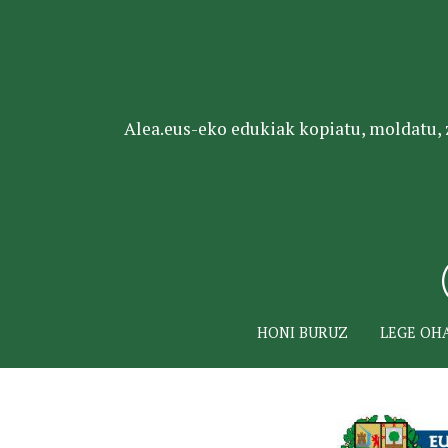
Alea.eus-eko edukiak kopiatu, moldatu, za
HONI BURUZ
LEGE OH