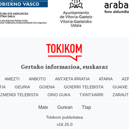
Gertuko informazioa, euskaraz
AMEZTI
ANBOTO
ANTXETA IRRATIA
ATARIA
AZP
TIA
GEURIA
GOIENA
GOIERRI TELEBISTA
GUAIXE
IZMENDI TELEBISTA
ORIO GUKA
TXINTXARRI
ZARAUT
Matx
Gurean
Ttap
Tokikom publizitatea
v16.25.0