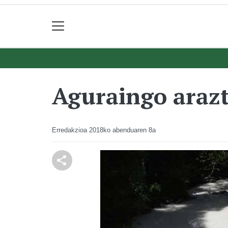
Aguraingo araz
Erredakzioa
2018ko abenduaren 8a