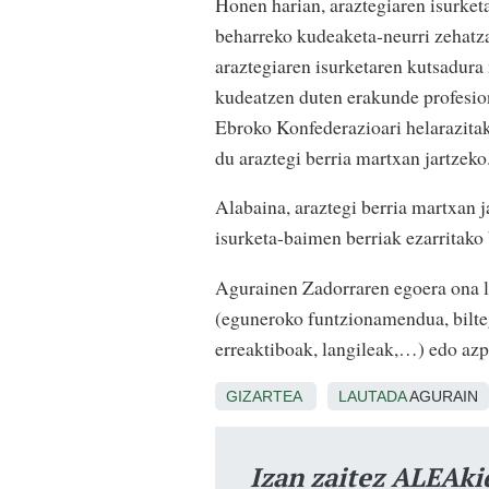
Honen harian, araztegiaren isurke
beharreko kudeaketa-neurri zehatzak
araztegiaren isurketaren kutsadura
kudeatzen duten erakunde profesion
Ebroko Konfederazioari helarazita
du araztegi berria martxan jartzeko
Alabaina, araztegi berria martxan j
isurketa-baimen berriak ezarritako 
Agurainen Zadorraren egoera ona lo
(eguneroko funtzionamendua, bilteg
erreaktiboak, langileak,…) edo azp
GIZARTEA
LAUTADA
AGURAIN
Izan zaitez ALEAki