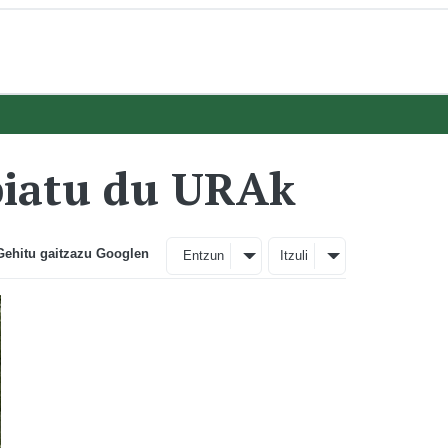
biatu du URAk
Gehitu gaitzazu Googlen
Entzun
Itzuli