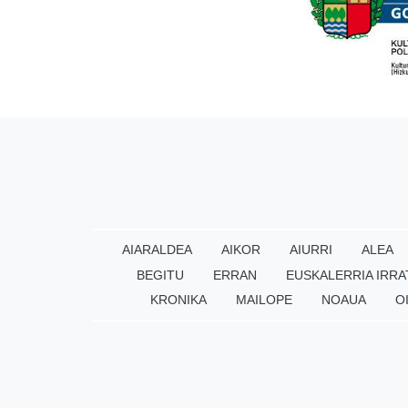
AIARALDEA
AIKOR
AIURRI
ALEA
BEGITU
ERRAN
EUSKALERRIA IRRA
KRONIKA
MAILOPE
NOAUA
O