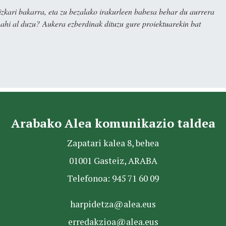
kari bakarra, eta zu bezalako irakurleen babesa behar du aurrera
nahi al duzu? Aukera ezberdinak dituzu gure proiektuarekin bat
Arabako Alea komunikazio taldea
Zapatari kalea 8, behea
01001 Gasteiz, ARABA
Telefonoa: 945 71 60 09
harpidetza@alea.eus
erredakzioa@alea.eus