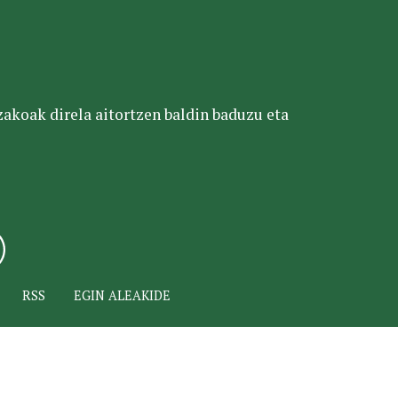
tzakoak direla aitortzen baldin baduzu eta
RSS
EGIN ALEAKIDE