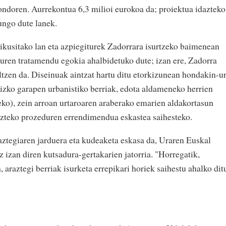
 ondoren. Aurrekontua 6,3 milioi eurokoa da; proiektua idazteko
aungo dute lanek.
kusitako lan eta azpiegiturek Zadorrara isurtzeko baimenean
uren tratamendu egokia ahalbidetuko dute; izan ere, Zadorra
tzen da. Diseinuak aintzat hartu ditu etorkizunean hondakin-u
lizko garapen urbanistiko berriak, edota aldameneko herrien
eko), zein arroan urtaroaren araberako emarien aldakortasun
arazteko prozeduren errendimendua eskastea saihesteko.
ztegiaren jarduera eta kudeaketa eskasa da, Uraren Euskal
 izan diren kutsadura-gertakarien jatorria. "Horregatik,
araztegi berriak isurketa errepikari horiek saihestu ahalko dit