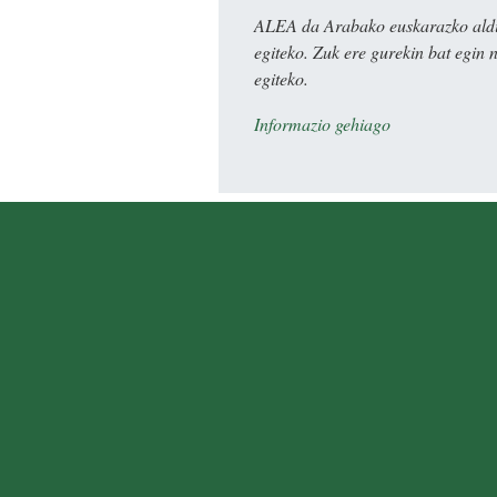
ALEA da Arabako euskarazko aldiz
egiteko. Zuk ere gurekin bat egin 
egiteko.
Informazio gehiago