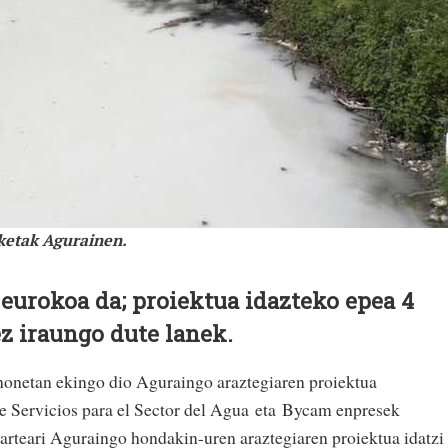
rketak Agurainen.
 eurokoa da; proiektua idazteko epea 4
ez iraungo dute lanek.
honetan ekingo dio Aguraingo araztegiaren proiektua
e Servicios para el Sector del Agua eta Bycam enpresek
karteari Aguraingo hondakin-uren araztegiaren proiektua idatzi