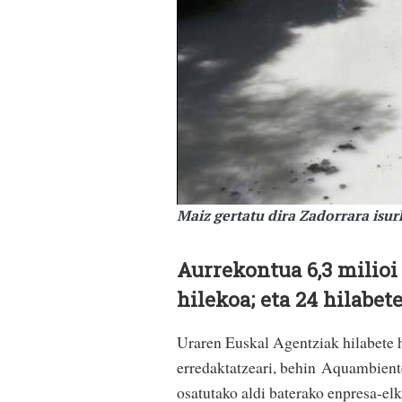
Maiz gertatu dira Zadorrara isu
Aurrekontua 6,3 milioi
hilekoa; eta 24 hilabet
Uraren Euskal Agentziak hilabete 
erredaktatzeari, behin Aquambient
osatutako aldi baterako enpresa-el