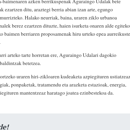
ta-baimenaren azken berrikuspenak Aguraingo Udalak bete
 ezartzen ditu, araztegi berria abian izan arte, egungo
 murrizteko. Halako neurriak, baina, uraren ziklo urbanoa
alek berez ezartzen dituzte, haien isurketa onaren alde egiteko
ko baimen berriaren proposamenak hiru urteko epea aurreikust
.
arri arteko tarte horretan ere, Aguraingo Udalari dagokio
baldintzak betetzea.
rtzeko uraren hiri-zikloaren kudeaketa azpiegituren ustiatzea
iak, ponpaketak, tratamendu eta arazketa estazioak, energia,
iegituren mantentzeaz haratago joatea ezinbestekoa da.
de!