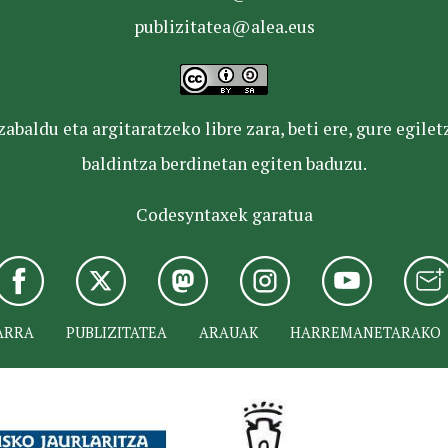
publizitatea@alea.eus
baldu eta argitaratzeko libre zara, beti ere, gure egile
baldintza berdinetan egiten baduzu.
Codesyntaxek garatua
ARRA
PUBLIZITATEA
ARAUAK
HARREMANETARAKO