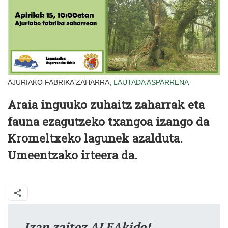
AJURIAKO FABRIKA ZAHARRA,
LAUTADA
ASPARRENA
Araia inguuko zuhaitz zaharrak eta
fauna ezagutzeko txangoa izango da
Kromeltxeko lagunek azalduta.
Umeentzako irteera da.
Izan zaitez ALEAkide!