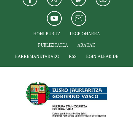
HONI BURUZ
LEGE OHARRA
PUBLIZITATEA
ARAUAK
HARREMANETARAKO
RSS
EGIN ALEAKIDE