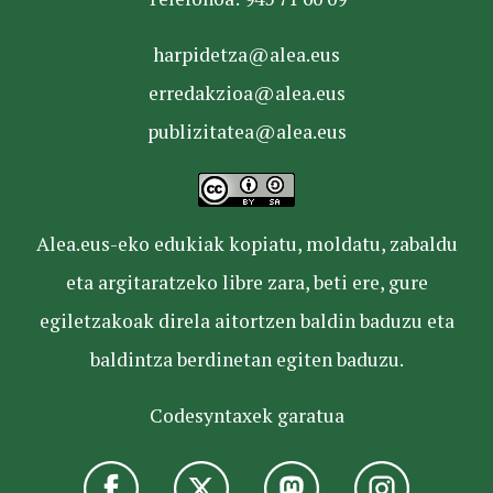
harpidetza@alea.eus
erredakzioa@alea.eus
publizitatea@alea.eus
Alea.eus-eko edukiak kopiatu, moldatu, zabaldu
eta argitaratzeko libre zara, beti ere, gure
egiletzakoak direla aitortzen baldin baduzu eta
baldintza berdinetan egiten baduzu.
Codesyntaxek garatua