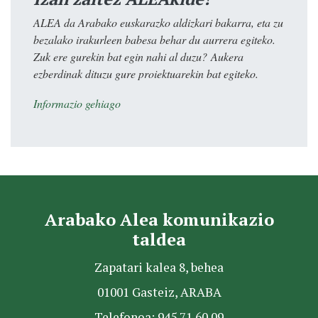
ALEA da Arabako euskarazko aldizkari bakarra, eta zu
bezalako irakurleen babesa behar du aurrera egiteko.
Zuk ere gurekin bat egin nahi al duzu? Aukera
ezberdinak dituzu gure proiektuarekin bat egiteko.
Informazio gehiago
Arabako Alea komunikazio
taldea
Zapatari kalea 8, behea
01001 Gasteiz, ARABA
Telefonoa: 945 71 60 09