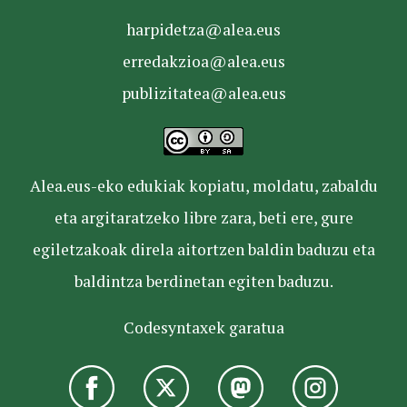
harpidetza@alea.eus
erredakzioa@alea.eus
publizitatea@alea.eus
Alea.eus-eko edukiak kopiatu, moldatu, zabaldu
eta argitaratzeko libre zara, beti ere, gure
egiletzakoak direla aitortzen baldin baduzu eta
baldintza berdinetan egiten baduzu.
Codesyntaxek garatua