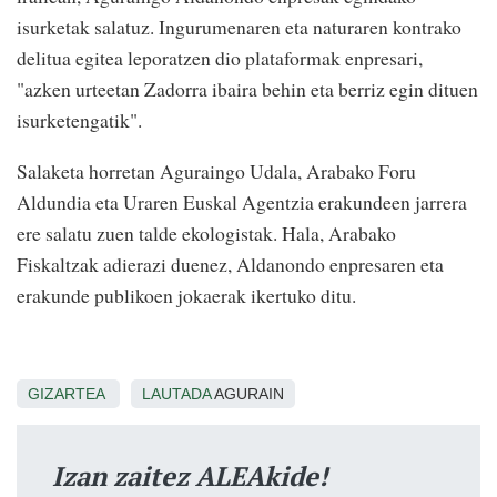
isurketak salatuz. Ingurumenaren eta naturaren kontrako
delitua egitea leporatzen dio plataformak enpresari,
"azken urteetan Zadorra ibaira behin eta berriz egin dituen
isurketengatik".
Salaketa horretan Aguraingo Udala, Arabako Foru
Aldundia eta Uraren Euskal Agentzia erakundeen jarrera
ere salatu zuen talde ekologistak. Hala, Arabako
Fiskaltzak adierazi duenez, Aldanondo enpresaren eta
erakunde publikoen jokaerak ikertuko ditu.
GIZARTEA
LAUTADA
AGURAIN
Izan zaitez ALEAkide!