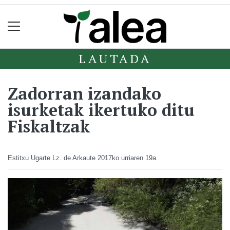
LAUTADA
Zadorran izandako
isurketak ikertuko ditu
Fiskaltzak
Estitxu Ugarte Lz. de Arkaute
2017ko urriaren 19a