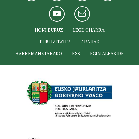
HONI BURUZ
LEGE OHARRA
PUBLIZITATEA
ARAUAK
HARREMANETARAKO
RSS
EGIN ALEAKIDE