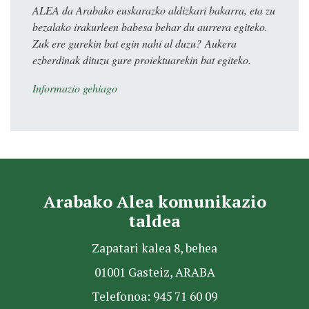
ALEA da Arabako euskarazko aldizkari bakarra, eta zu
bezalako irakurleen babesa behar du aurrera egiteko.
Zuk ere gurekin bat egin nahi al duzu? Aukera
ezberdinak dituzu gure proiektuarekin bat egiteko.
Informazio gehiago
Arabako Alea komunikazio
taldea
Zapatari kalea 8, behea
01001 Gasteiz, ARABA
Telefonoa: 945 71 60 09