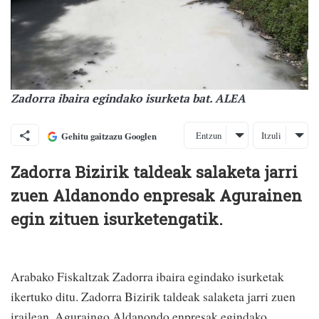
Zadorra ibaira egindako isurketa bat. ALEA
Entzun
Itzuli
Gehitu gaitzazu Googlen
Zadorra Bizirik taldeak salaketa jarri
zuen Aldanondo enpresak Agurainen
egin zituen isurketengatik.
Arabako Fiskaltzak Zadorra ibaira egindako isurketak
ikertuko ditu. Zadorra Bizirik taldeak salaketa jarri zuen
irailean, Aguraingo Aldanondo enpresak egindako