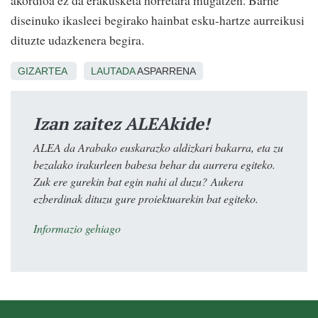
akordioa ez da erakusketa horretara mugatzen. Barne
diseinuko ikasleei begirako hainbat esku-hartze aurreikusi
dituzte udazkenera begira.
GIZARTEA
LAUTADA
ASPARRENA
Izan zaitez ALEAkide!
ALEA da Arabako euskarazko aldizkari bakarra, eta zu
bezalako irakurleen babesa behar du aurrera egiteko.
Zuk ere gurekin bat egin nahi al duzu? Aukera
ezberdinak dituzu gure proiektuarekin bat egiteko.
Informazio gehiago