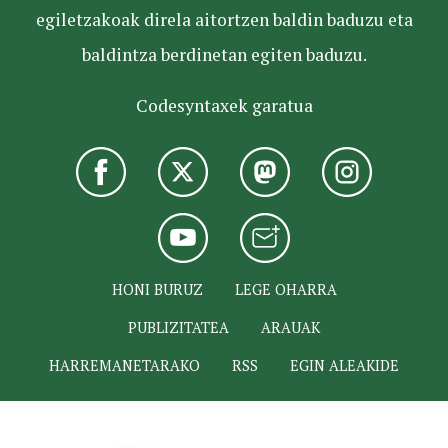
egiletzakoak direla aitortzen baldin baduzu eta
baldintza berdinetan egiten baduzu.
Codesyntaxek garatua
HONI BURUZ
LEGE OHARRA
PUBLIZITATEA
ARAUAK
HARREMANETARAKO
RSS
EGIN ALEAKIDE