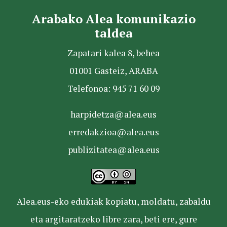
Arabako Alea komunikazio
taldea
Zapatari kalea 8, behea
01001 Gasteiz, ARABA
Telefonoa: 945 71 60 09
harpidetza@alea.eus
erredakzioa@alea.eus
publizitatea@alea.eus
Alea.eus-eko edukiak kopiatu, moldatu, zabaldu
eta argitaratzeko libre zara, beti ere, gure