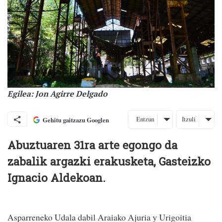
Egilea: Jon Agirre Delgado
Entzun
Itzuli
Gehitu gaitzazu Googlen
Abuztuaren 31ra arte egongo da
zabalik argazki erakusketa, Gasteizko
Ignacio Aldekoan.
Asparreneko Udala dabil Araiako Ajuria y Urigoitia