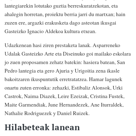
lantegiarekin lotutako guztia berreskuratzekotan, eta
ahalegin horretan, proiektu berria jarri du martxan; hain
zuzen ere, argazki erakusketa dago asteotan ikusgai
Gasteizko Ignacio Aldekoa kultura etxean.
Udazkenean hasi ziren prestaketa lanak. Asparreneko
Udalak Gasteizko Arte eta Diseinuko goi mailako eskolara
jo zuen proposamen zehatz batekin: hasiera batean, San
Pedro lantegia eta gero Ajuria y Urigoitia zena ikasle
bakoitzaren ikuspuntutik erretratatzea. Hamar lagunek
onartu zuten erronka: zehazki, Estibaliz Alonsok, Urki
Castrok, Naima Diazek, Leire Ezeizak, Cristina Fustek,
Maite Garmendiak, June Hernandezek, Ane Iturraldek,
Nathalie Rodriguezek y Daniel Ruizek.
Hilabeteak lanean