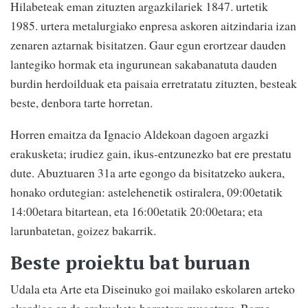
Hilabeteak eman zituzten argazkilariek 1847. urtetik
1985. urtera metalurgiako enpresa askoren aitzindaria izan
zenaren aztarnak bisitatzen. Gaur egun erortzear dauden
lantegiko hormak eta ingurunean sakabanatuta dauden
burdin herdoilduak eta paisaia erretratatu zituzten, besteak
beste, denbora tarte horretan.
Horren emaitza da Ignacio Aldekoan dagoen argazki
erakusketa; irudiez gain, ikus-entzunezko bat ere prestatu
dute. Abuztuaren 31a arte egongo da bisitatzeko aukera,
honako ordutegian: astelehenetik ostiralera, 09:00etatik
14:00etara bitartean, eta 16:00etatik 20:00etara; eta
larunbatetan, goizez bakarrik.
Beste proiektu bat buruan
Udala eta Arte eta Diseinuko goi mailako eskolaren arteko