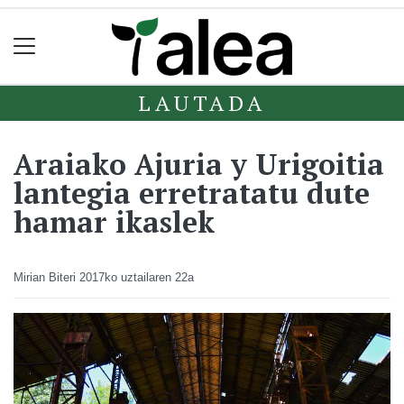
LAUTADA
Araiako Ajuria y Urigoitia
lantegia erretratatu dute
hamar ikaslek
Mirian Biteri
2017ko uztailaren 22a