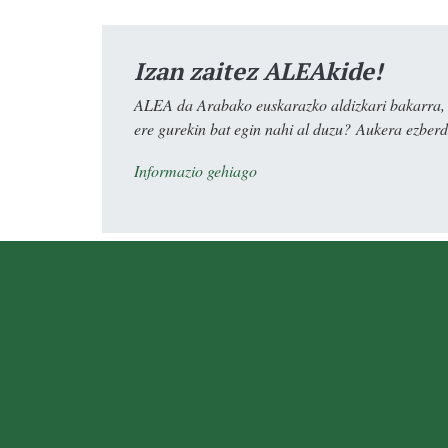
Izan zaitez ALEAkide!
ALEA da Arabako euskarazko aldizkari bakarra, e
ere gurekin bat egin nahi al duzu? Aukera ezberdi
Informazio gehiago