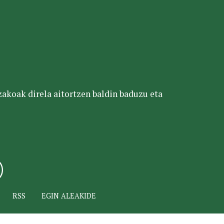
tzakoak direla aitortzen baldin baduzu eta
RSS
EGIN ALEAKIDE