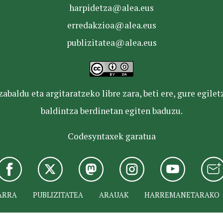
harpidetza@alea.eus
erredakzioa@alea.eus
publizitatea@alea.eus
baldu eta argitaratzeko libre zara, beti ere, gure egile
baldintza berdinetan egiten baduzu.
Codesyntaxek garatua
ARRA
PUBLIZITATEA
ARAUAK
HARREMANETARAKO