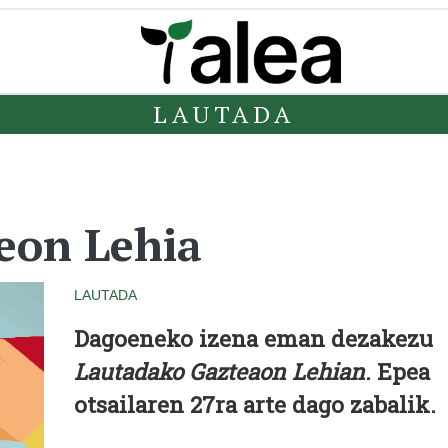
LAUTADA
eon Lehia
LAUTADA
Dagoeneko izena eman dezakezu
Lautadako Gazteaon Lehian
. Epea
otsailaren 27ra arte dago zabalik.