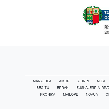
AIARALDEA
AIKOR
AIURRI
ALEA
BEGITU
ERRAN
EUSKALERRIA IRRA
KRONIKA
MAILOPE
NOAUA
O