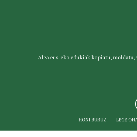
Alea.eus-eko edukiak kopiatu, moldatu, za
HONI BURUZ
LEGE OH