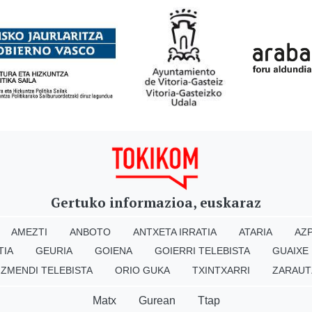
Gertuko informazioa, euskaraz
AMEZTI
ANBOTO
ANTXETA IRRATIA
ATARIA
AZP
TIA
GEURIA
GOIENA
GOIERRI TELEBISTA
GUAIXE
IZMENDI TELEBISTA
ORIO GUKA
TXINTXARRI
ZARAUT
Matx
Gurean
Ttap