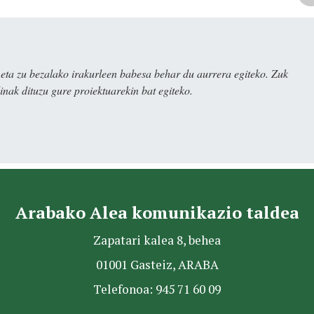
ta zu bezalako irakurleen babesa behar du aurrera egiteko. Zuk
nak dituzu gure proiektuarekin bat egiteko.
Arabako Alea komunikazio taldea
Zapatari kalea 8, behea
01001 Gasteiz, ARABA
Telefonoa: 945 71 60 09