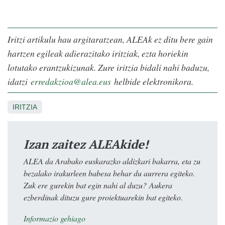
Iritzi artikulu hau argitaratzean, ALEAk ez ditu bere gain
hartzen egileak adierazitako iritziak, ezta horiekin
lotutako erantzukizunak. Zure iritzia bidali nahi baduzu,
idatzi
erredakzioa@alea.eus
helbide elektronikora.
IRITZIA
Izan zaitez ALEAkide!
ALEA da Arabako euskarazko aldizkari bakarra, eta zu
bezalako irakurleen babesa behar du aurrera egiteko.
Zuk ere gurekin bat egin nahi al duzu? Aukera
ezberdinak dituzu gure proiektuarekin bat egiteko.
Informazio gehiago