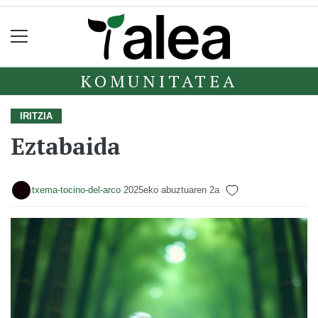
KOMUNITATEA
IRITZIA
Eztabaida
txema-tocino-del-arco
2025eko abuztuaren 2a