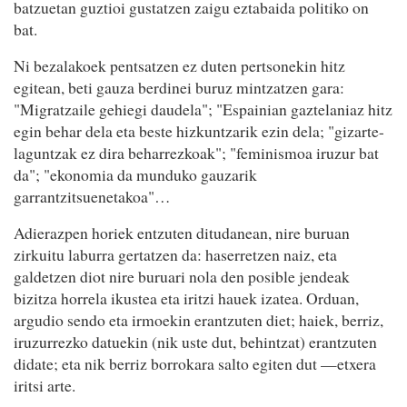
batzuetan guztioi gustatzen zaigu eztabaida politiko on
bat.
Ni bezalakoek pentsatzen ez duten pertsonekin hitz
egitean, beti gauza berdinei buruz mintzatzen gara:
"Migratzaile gehiegi daudela"; "Espainian gaztelaniaz hitz
egin behar dela eta beste hizkuntzarik ezin dela; "gizarte-
laguntzak ez dira beharrezkoak"; "feminismoa iruzur bat
da"; "ekonomia da munduko gauzarik
garrantzitsuenetakoa"…
Adierazpen horiek entzuten ditudanean, nire buruan
zirkuitu laburra gertatzen da: haserretzen naiz, eta
galdetzen diot nire buruari nola den posible jendeak
bizitza horrela ikustea eta iritzi hauek izatea. Orduan,
argudio sendo eta irmoekin erantzuten diet; haiek, berriz,
iruzurrezko datuekin (nik uste dut, behintzat) erantzuten
didate; eta nik berriz borrokara salto egiten dut —etxera
iritsi arte.