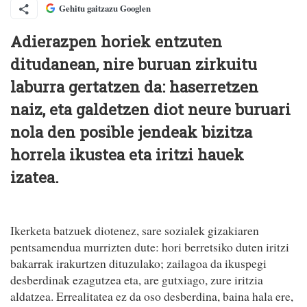
Gehitu gaitzazu Googlen
Adierazpen horiek entzuten
ditudanean, nire buruan zirkuitu
laburra gertatzen da: haserretzen
naiz, eta galdetzen diot neure buruari
nola den posible jendeak bizitza
horrela ikustea eta iritzi hauek
izatea.
Ikerketa batzuek diotenez, sare sozialek gizakiaren
pentsamendua murrizten dute: hori berretsiko duten iritzi
bakarrak irakurtzen dituzulako; zailagoa da ikuspegi
desberdinak ezagutzea eta, are gutxiago, zure iritzia
aldatzea. Errealitatea ez da oso desberdina, baina hala ere,