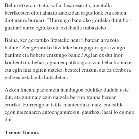
Behin etxera iritsita, sofan lasai eserita, mentalki
berrikusten ditut ahaztu zaizkidan argudioak eta esaten
diot neure buruari: "Hurrengo baterako gordeko ditut hori
guztiari aurre egiteko eta eztabaida irabazteko!.
Baina, zer gertatuko litzateke neurri batean arrazoia
balute? Zer gertatuko litzateke burugogorragoa izango
banintz eta hobeto entzungo banie? Agian ez dut inor
konbentzitu behar; agian enpatikoagoa izan beharko nuke
eta egin hitz egiten uzteko, besteei entzun, eta ez denbora
galtzea eztabaida hutsaletan.
Azken finean, pazientzia handiagoa edukiko dudala uste
dut, eta ziur naiz ezin naizela berriro tranpa berean
eroriko. Hurrengoan isilik mantenduko naiz, eta isilik
egon naizenaren autoenganurekin, gaurkoz, lasai lo egingo
dut.
Txema Tocino.