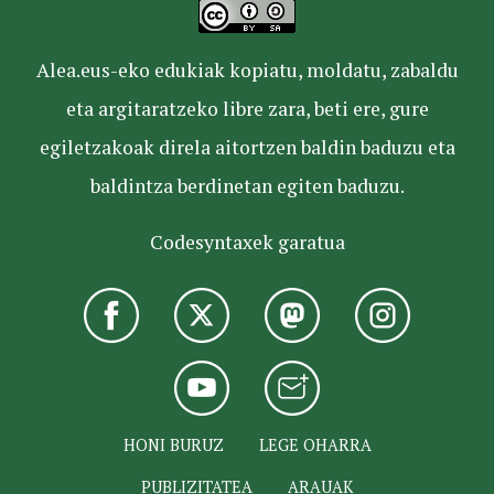
Alea.eus-eko edukiak kopiatu, moldatu, zabaldu
eta argitaratzeko libre zara, beti ere, gure
egiletzakoak direla aitortzen baldin baduzu eta
baldintza berdinetan egiten baduzu.
Codesyntaxek garatua
HONI BURUZ
LEGE OHARRA
PUBLIZITATEA
ARAUAK