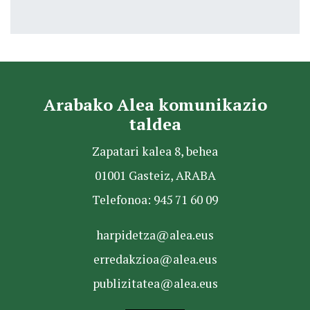
Arabako Alea komunikazio
taldea
Zapatari kalea 8, behea
01001 Gasteiz, ARABA
Telefonoa: 945 71 60 09
harpidetza@alea.eus
erredakzioa@alea.eus
publizitatea@alea.eus