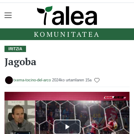
KOMUNITATEA
IRITZIA
Jagoba
txema-tocino-del-arco
2024ko urtarrilaren 15a