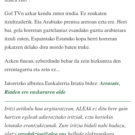
Gol TVn azkar kendu zuten irudia. Ez zeukaten
itzultzailerik. Eta Arabiako prentsa aretoan ezta ere. Hori
bai, gela horretan gaztelaniaz esandako guztia arabierara
itzuli zuten, Espainiako Estatuko kopa herri horretan
jokatzen delako diru mordo baten truke.
Azken finean, ezberdindu behar da zein hizkuntza den
errentagarria eta zein ez...
Jatorrizko albistea Euskalerria Irratia bidez:
Arrasate,
Riaden ere euskararen alde
Iritzi artikulu hau argitaratzean, ALEAk ez ditu bere gain
hartzen egileak adierazitako iritziak, ezta horiekin
lotutako erantzukizunak. Zure iritzia bidali nahi baduzu,
idatzi
erredakzioa@alea.eus
helbide elektronikora.