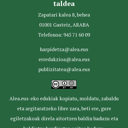
taldea
Zapatari kalea 8, behea
01001 Gasteiz, ARABA
Telefonoa: 945 71 60 09
harpidetza@alea.eus
erredakzioa@alea.eus
publizitatea@alea.eus
Alea.eus-eko edukiak kopiatu, moldatu, zabaldu
eta argitaratzeko libre zara, beti ere, gure
egiletzakoak direla aitortzen baldin baduzu eta