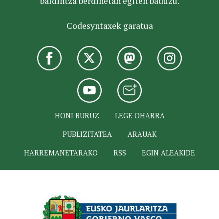
baldintza berdinetan egiten baduzu.
Codesyntaxek garatua
HONI BURUZ
LEGE OHARRA
PUBLIZITATEA
ARAUAK
HARREMANETARAKO
RSS
EGIN ALEAKIDE