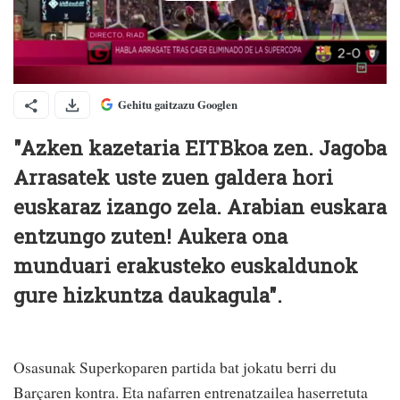
Gehitu gaitzazu Googlen
"Azken kazetaria EITBkoa zen. Jagoba
Arrasatek uste zuen galdera hori
euskaraz izango zela. Arabian euskara
entzungo zuten! Aukera ona
munduari erakusteko euskaldunok
gure hizkuntza daukagula".
Osasunak Superkoparen partida bat jokatu berri du
Barçaren kontra. Eta nafarren entrenatzailea haserretuta