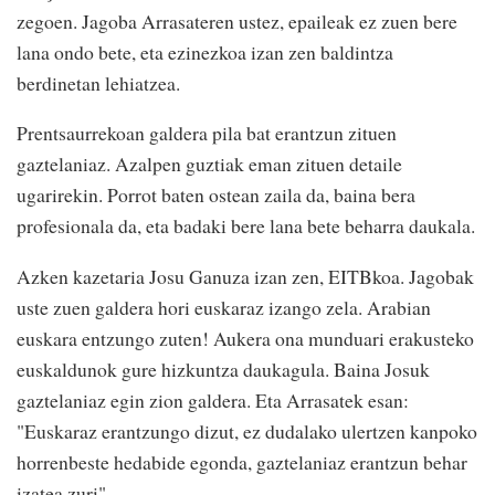
zegoen. Jagoba Arrasateren ustez, epaileak ez zuen bere
lana ondo bete, eta ezinezkoa izan zen baldintza
berdinetan lehiatzea.
Prentsaurrekoan galdera pila bat erantzun zituen
gaztelaniaz. Azalpen guztiak eman zituen detaile
ugarirekin. Porrot baten ostean zaila da, baina bera
profesionala da, eta badaki bere lana bete beharra daukala.
Azken kazetaria Josu Ganuza izan zen, EITBkoa. Jagobak
uste zuen galdera hori euskaraz izango zela. Arabian
euskara entzungo zuten! Aukera ona munduari erakusteko
euskaldunok gure hizkuntza daukagula. Baina Josuk
gaztelaniaz egin zion galdera. Eta Arrasatek esan:
"Euskaraz erantzungo dizut, ez dudalako ulertzen kanpoko
horrenbeste hedabide egonda, gaztelaniaz erantzun behar
izatea zuri".