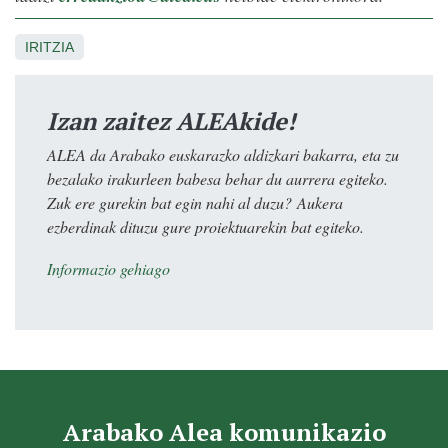
IRITZIA
Izan zaitez ALEAkide!
ALEA da Arabako euskarazko aldizkari bakarra, eta zu
bezalako irakurleen babesa behar du aurrera egiteko.
Zuk ere gurekin bat egin nahi al duzu? Aukera
ezberdinak dituzu gure proiektuarekin bat egiteko.
Informazio gehiago
Arabako Alea komunikazio