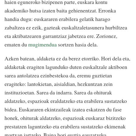
haien eguneroko bizipenen parte, euskara kontu
akademiko hutsa izaten baita gehienentzat. Erronka
handia dugu: euskararen erabilera gelatik harago
zabaltzea ez ezik, gazteak euskaltzaletasunera hurbiltzea
eta aktibatzearen garrantziaz jabetzea ere. Zorionez,
ematen du
mugimendua
sortzen hasia dela.
Azken batean, aldaketa ez da berez etorriko. Hori dela eta,
aldaketak eragiten lagunduko duten euskaltzale aktiboen
sarea antolatzea ezinbestekoa da, eremu guztietan
eragiteko: lantokietan, aisialdian, hezkuntzan zein
instituzioetan. Sarea da indarra. Sarea da ohiturak
aldatzeko, espazioak eraldatzeko eta erabilera sustatzeko
bidea. Euskararen ekintzaileak izatea eskatzen du fase
honek, ohiturak aldatzeko, espazioak euskaraz bizitzeko
prestatzen laguntzeko eta erabilera sustatzeko ekimenak
martxan jartzeko. Baina hori guztia gauzatzeko,