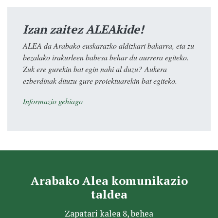
Izan zaitez ALEAkide!
ALEA da Arabako euskarazko aldizkari bakarra, eta zu
bezalako irakurleen babesa behar du aurrera egiteko.
Zuk ere gurekin bat egin nahi al duzu? Aukera
ezberdinak dituzu gure proiektuarekin bat egiteko.
Informazio gehiago
Arabako Alea komunikazio
taldea
Zapatari kalea 8, behea