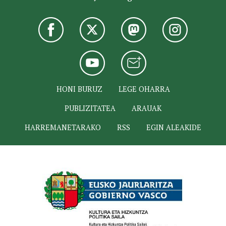
HONI BURUZ
LEGE OHARRA
PUBLIZITATEA
ARAUAK
HARREMANETARAKO
RSS
EGIN ALEAKIDE