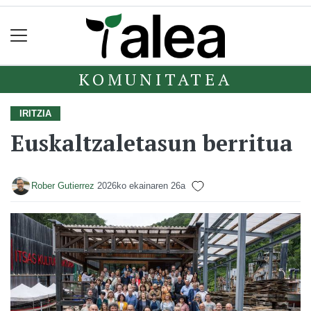
KOMUNITATEA
IRITZIA
Euskaltzaletasun berritua
Rober Gutierrez
2026ko ekainaren 26a