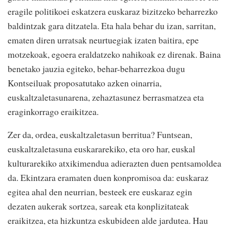
eragile politikoei eskatzera euskaraz bizitzeko beharrezko
baldintzak gara ditzatela. Eta hala behar du izan, sarritan,
ematen diren urratsak neurtuegiak izaten baitira, epe
motzekoak, egoera eraldatzeko nahikoak ez direnak. Baina
benetako jauzia egiteko, behar-beharrezkoa dugu
Kontseiluak proposatutako azken oinarria,
euskaltzaletasunarena, zehaztasunez berrasmatzea eta
eraginkorrago eraikitzea.
Zer da, ordea, euskaltzaletasun berritua? Funtsean,
euskaltzaletasuna euskararekiko, eta oro har, euskal
kulturarekiko atxikimendua adierazten duen pentsamoldea
da. Ekintzara eramaten duen konpromisoa da: euskaraz
egitea ahal den neurrian, besteek ere euskaraz egin
dezaten aukerak sortzea, sareak eta konplizitateak
eraikitzea, eta hizkuntza eskubideen alde jardutea. Hau