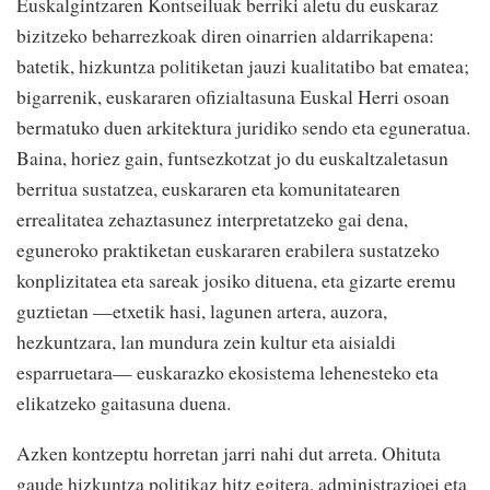
Euskalgintzaren Kontseiluak berriki aletu du euskaraz
bizitzeko beharrezkoak diren oinarrien aldarrikapena:
batetik, hizkuntza politiketan jauzi kualitatibo bat ematea;
bigarrenik, euskararen ofizialtasuna Euskal Herri osoan
bermatuko duen arkitektura juridiko sendo eta eguneratua.
Baina, horiez gain, funtsezkotzat jo du euskaltzaletasun
berritua sustatzea, euskararen eta komunitatearen
errealitatea zehaztasunez interpretatzeko gai dena,
eguneroko praktiketan euskararen erabilera sustatzeko
konplizitatea eta sareak josiko dituena, eta gizarte eremu
guztietan —etxetik hasi, lagunen artera, auzora,
hezkuntzara, lan mundura zein kultur eta aisialdi
esparruetara— euskarazko ekosistema lehenesteko eta
elikatzeko gaitasuna duena.
Azken kontzeptu horretan jarri nahi dut arreta. Ohituta
gaude hizkuntza politikaz hitz egitera, administrazioei eta