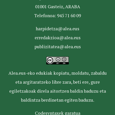
01001 Gasteiz, ARABA
Telefonoa: 945 71 60 09
harpidetza@alea.eus
erredakzioa@alea.eus
publizitatea@alea.eus
Alea.eus-eko edukiak kopiatu, moldatu, zabaldu
eta argitaratzeko libre zara, beti ere, gure
egiletzakoak direla aitortzen baldin baduzu eta
baldintza berdinetan egiten baduzu.
Codesyntaxek garatua