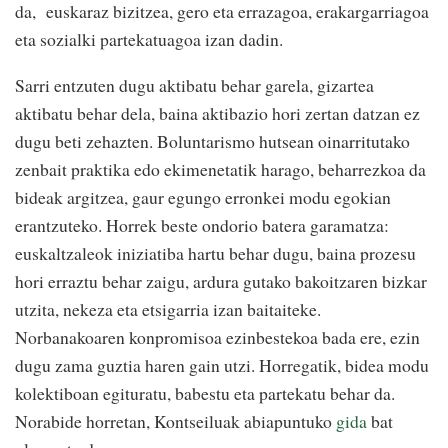
da,
euskaraz bizitzea, gero eta errazagoa, erakargarriagoa
eta sozialki partekatuagoa izan dadin.
Sarri entzuten dugu aktibatu behar garela, gizartea
aktibatu behar dela, baina aktibazio hori zertan datzan ez
dugu beti zehazten. Boluntarismo hutsean oinarritutako
zenbait praktika edo ekimenetatik harago, beharrezkoa da
bideak argitzea, gaur egungo erronkei modu egokian
erantzuteko. Horrek beste ondorio batera garamatza:
euskaltzaleok iniziatiba hartu behar dugu, baina prozesu
hori erraztu behar zaigu, ardura gutako bakoitzaren bizkar
utzita, nekeza eta etsigarria izan baitaiteke.
Norbanakoaren konpromisoa ezinbestekoa bada ere, ezin
dugu zama guztia haren gain utzi. Horregatik, bidea modu
kolektiboan egituratu, babestu eta partekatu behar da.
Norabide horretan, Kontseiluak abiapuntuko
gida
bat