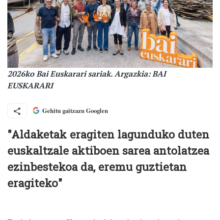
2026ko Bai Euskarari sariak. Argazkia: BAI
EUSKARARI
Gehitu gaitzazu Googlen
"Aldaketak eragiten lagunduko duten
euskaltzale aktiboen sarea antolatzea
ezinbestekoa da, eremu guztietan
eragiteko"