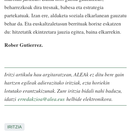
beharrezkoak dira tresnak, babesa eta estrategia
partekatuak. Izan ere, aldaketa soziala elkarlanean gauzatu
behar da. Eta euskaltzaletasun berrituak horixe eskatzen
du: hitzetatik ekintzetara jauzia egitea, baina elkarrekin.
Rober Gutierrez.
Iritzi artikulu hau argitaratzean, ALEAk ez ditu bere gain
hartzen egileak adierazitako iritziak, ezta horiekin
lotutako erantzukizunak. Zure iritzia bidali nahi baduzu,
idatzi
erredakzioa@alea.eus
helbide elektronikora.
IRITZIA