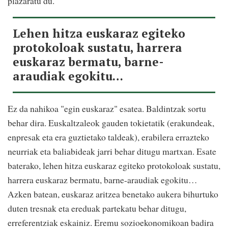
plazaratu du.
Lehen hitza euskaraz egiteko
protokoloak sustatu, harrera
euskaraz bermatu, barne-
araudiak egokitu…
Ez da nahikoa "egin euskaraz" esatea. Baldintzak sortu
behar dira. Euskaltzaleok gauden tokietatik (erakundeak,
enpresak eta era guztietako taldeak), erabilera errazteko
neurriak eta baliabideak jarri behar ditugu martxan. Esate
baterako, lehen hitza euskaraz egiteko protokoloak sustatu,
harrera euskaraz bermatu, barne-araudiak egokitu…
Azken batean, euskaraz aritzea benetako aukera bihurtuko
duten tresnak eta ereduak partekatu behar ditugu,
erreferentziak eskainiz. Eremu sozioekonomikoan badira