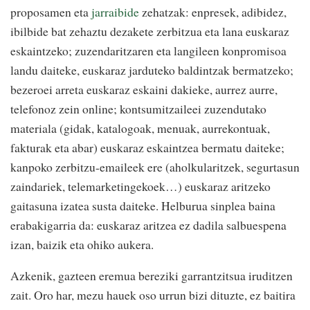
proposamen eta
jarraibide
zehatzak: enpresek, adibidez,
ibilbide bat zehaztu dezakete zerbitzua eta lana euskaraz
eskaintzeko; zuzendaritzaren eta langileen konpromisoa
landu daiteke, euskaraz jarduteko baldintzak bermatzeko;
bezeroei arreta euskaraz eskaini dakieke, aurrez aurre,
telefonoz zein online; kontsumitzaileei zuzendutako
materiala (gidak, katalogoak, menuak, aurrekontuak,
fakturak eta abar) euskaraz eskaintzea bermatu daiteke;
kanpoko zerbitzu-emaileek ere (aholkularitzek, segurtasun
zaindariek, telemarketingekoek…) euskaraz aritzeko
gaitasuna izatea susta daiteke. Helburua sinplea baina
erabakigarria da: euskaraz aritzea ez dadila salbuespena
izan, baizik eta ohiko aukera.
Azkenik, gazteen eremua bereziki garrantzitsua iruditzen
zait. Oro har, mezu hauek oso urrun bizi dituzte, ez baitira