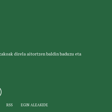
tzakoak direla aitortzen baldin baduzu eta
RSS
EGIN ALEAKIDE