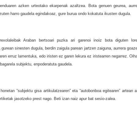
enduaren azken urteotako ekarpenak azaltzea. Bota genuen geurea, aurr
i zuten harro gaudela egindakoaz, gure burua ondo kokatuta ikusten dugula.
exolaleibak Araban bertsoari puzka ari garenoi inoiz bota diguten lore
 gurean sinesten dugula, berdin zaigula parean jartzen zaiguna, aurrera goaze
en erruz lamentuka, edo iristen ez garen lekura ez iristearren negarrez. Oih
, bagarela subjektu, enpoderatuta gaudela.
honetan “subjektu gisa artikulatzearen” eta “autobonboa egitearen” artean a
rtiketak jasotzeko prest nago. Beti izan naiz apur bat sesio-zalea.