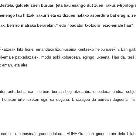
 Bestela, galdetu zuen buruari (eta hau esango dut zuen irakurle-tipologi
enengo lau hitzak irakurri eta ez dizuen halako asperdura bat eragin; ze
zeak, berriro matraka berarekin.” edo “badator txotxolo lezio-emale hau”
pikatzeak hitz horiei emandako lizun-usaina kentzeko helburuarekin. Lan gait
zoi-emale patxadazalek, modu aski kobardean, egingo lukeena. Hau da, tesi 
at eman, eta aire.
giten aritu beharrean, norbere buruari begiratzea dira enpoderamendua, subje
rri honetan urte luzetan egin ez duguna. Errazagoa da aurrean dagoenari lis
raren Transmisioa) graduondokora, HUHEZIra joan ginen orain dela hilab