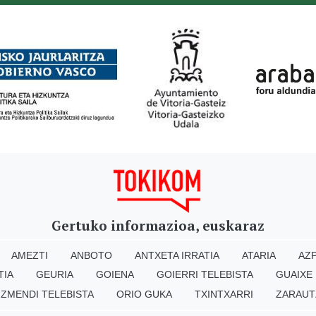
Gertuko informazioa, euskaraz
AMEZTI
ANBOTO
ANTXETA IRRATIA
ATARIA
AZP
TIA
GEURIA
GOIENA
GOIERRI TELEBISTA
GUAIXE
IZMENDI TELEBISTA
ORIO GUKA
TXINTXARRI
ZARAUT