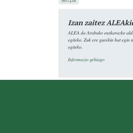
IRITZIA
Izan zaitez ALEAki
ALEA da Arabako euskarazko aldiz
egiteko. Zuk ere gurekin bat egin 
egiteko.
Informazio gehiago