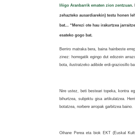
Iñigo Aranbarrik ematen zion zentzuan
.
zehazteko ausardiarekin) testu honen leh
bat... “Merezi ote hau irakurtzea jarrait
esateko gogo bat.
Berriro matraka bera, baina hainbeste erre
zinez: horregatik egingo dut edozein arra
bota, ilustratzeko adibide erdi-graziosillo b
Nire ustez, beti besteari topeka, kontra e
bihurtzea, subjektu gisa artikulatzea. He
botatzea, norbere arropak garbitzea baino.
Oihane Perea eta biok EKT (Euskal Kultu