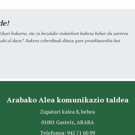
de!
kari bakarra, eta zu bezalako irakurleen babesa behar du aurrera
nahi al duzu? Aukera ezberdinak dituzu gure proiektuarekin bat
Arabako Alea komunikazio taldea
Zapatari kalea 8, behea
01001 Gasteiz, ARABA
Telefonoa: 945 71 60 09