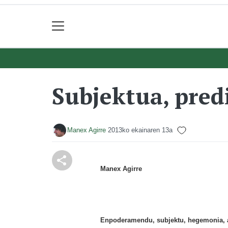
Subjektua, pred
Manex Agirre
2013ko ekainaren 13a
Manex Agirre
Enpoderamendu, subjektu, hegemonia, ar