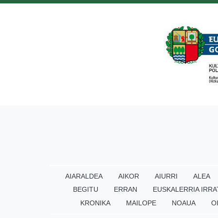
AIARALDEA
AIKOR
AIURRI
ALEA
BEGITU
ERRAN
EUSKALERRIA IRRA
KRONIKA
MAILOPE
NOAUA
O