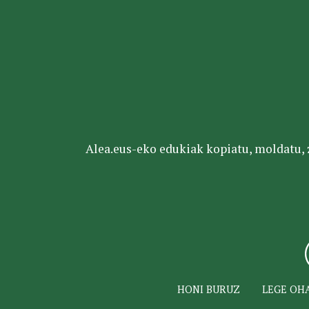
Alea.eus-eko edukiak kopiatu, moldatu, za
HONI BURUZ
LEGE OH