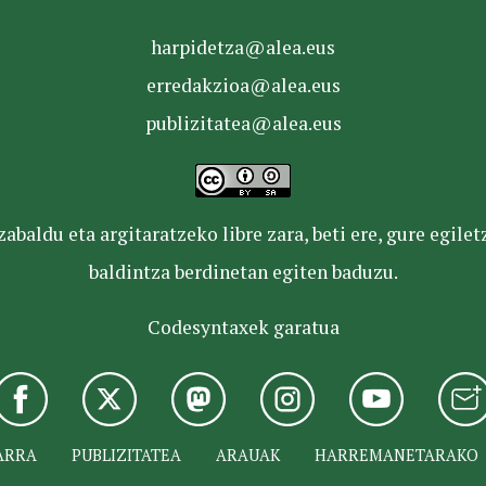
harpidetza@alea.eus
erredakzioa@alea.eus
publizitatea@alea.eus
baldu eta argitaratzeko libre zara, beti ere, gure egile
baldintza berdinetan egiten baduzu.
Codesyntaxek garatua
ARRA
PUBLIZITATEA
ARAUAK
HARREMANETARAKO