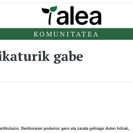
KOMUNITATEA
ikaturik gabe
tikulazio. Denboraren poderioz gero eta zarata gehiago duten hitzak,