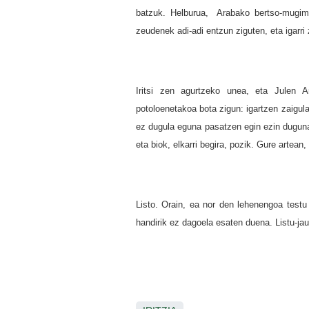
batzuk. Helburua, Arabako bertso-mugim
zeudenek adi-adi entzun ziguten, eta igarr
Iritsi zen agurtzeko unea, eta Julen Ar
potoloenetakoa bota zigun: igartzen zaigula
ez dugula eguna pasatzen egin ezin dugunar
eta biok, elkarri begira, pozik. Gure artean
Listo. Orain, ea nor den lehenengoa testu 
handirik ez dagoela esaten duena. Listu-jau