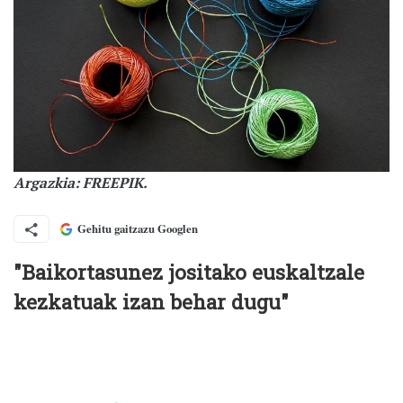
Argazkia: FREEPIK.
Gehitu gaitzazu Googlen
"Baikortasunez jositako euskaltzale
kezkatuak izan behar dugu"