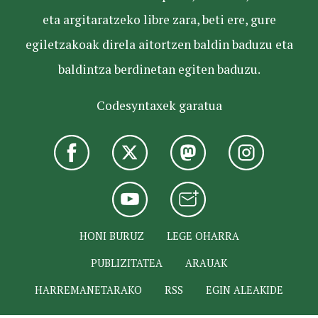
eta argitaratzeko libre zara, beti ere, gure
egiletzakoak direla aitortzen baldin baduzu eta
baldintza berdinetan egiten baduzu.
Codesyntaxek garatua
HONI BURUZ
LEGE OHARRA
PUBLIZITATEA
ARAUAK
HARREMANETARAKO
RSS
EGIN ALEAKIDE