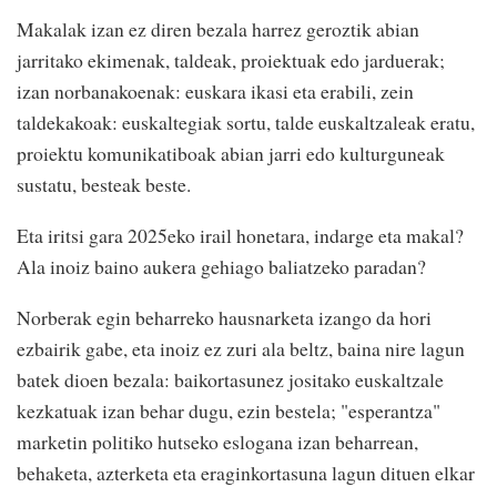
Makalak izan ez diren bezala harrez geroztik abian
jarritako ekimenak, taldeak, proiektuak edo jarduerak;
izan norbanakoenak: euskara ikasi eta erabili, zein
taldekakoak: euskaltegiak sortu, talde euskaltzaleak eratu,
proiektu komunikatiboak abian jarri edo kulturguneak
sustatu, besteak beste.
Eta iritsi gara 2025eko irail honetara, indarge eta makal?
Ala inoiz baino aukera gehiago baliatzeko paradan?
Norberak egin beharreko hausnarketa izango da hori
ezbairik gabe, eta inoiz ez zuri ala beltz, baina nire lagun
batek dioen bezala: baikortasunez jositako euskaltzale
kezkatuak izan behar dugu, ezin bestela; "esperantza"
marketin politiko hutseko eslogana izan beharrean,
behaketa, azterketa eta eraginkortasuna lagun dituen elkar