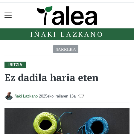
IÑAKI LAZKANO
SARRERA
IRITZIA
Ez dadila haria eten
Iñaki Lazkano
2025eko irailaren 13a