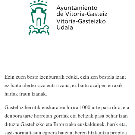
Ezin zuen beste izenbururik eduki, ezin zen bestela izan;
ez baita ulerterraza eutsi izana, ez baitu azalpen errazik
hariak iraun izanak.
Gastehiz herritik euskararen hirira 1000 urte pasa dira, eta
denbora tarte horretan gorriak eta beltzak pasa behar izan
dituzte Gastehizko eta Bitorixako euskaldunek, harik eta,
sasi-normaltasun egoera batean, beren hizkuntza propioa