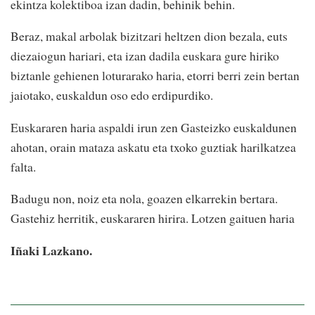
ekintza kolektiboa izan dadin, behinik behin.
Beraz, makal arbolak bizitzari heltzen dion bezala, euts
diezaiogun hariari, eta izan dadila euskara gure hiriko
biztanle gehienen loturarako haria, etorri berri zein bertan
jaiotako, euskaldun oso edo erdipurdiko.
Euskararen haria aspaldi irun zen Gasteizko euskaldunen
ahotan, orain mataza askatu eta txoko guztiak harilkatzea
falta.
Badugu non, noiz eta nola, goazen elkarrekin bertara.
Gastehiz herritik, euskararen hirira. Lotzen gaituen haria
Iñaki Lazkano.