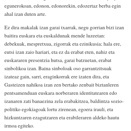
egunerokoan, edonon, edonorekin, edozertaz berba egin
ahal izan duten arte.
Ez dira makalak izan garai txarrak, negu gorrian bizi izan
baitira euskara eta euskaldunak mende luzeetan:
debekuak, mespretxua, zigorrak eta ezinikusia; hala ere,
eutsi izan zaio hariari, eta ez da erabat eten, nahiz eta
euskararen presentzia hutsa, garai batzuetan, erabat
sinbolikoa izan. Baina sinboloak oso garrantzitsuak
izateaz gain, sarri, eraginkorrak ere izaten dira, eta
Gasteizen nahikoa izan zen bertako zenbait biztanleren
pentsamenduan euskara norberaren identitatearen edo
izanaren zati banaezina zela erabakitzea, baldintza sozio-
politiko egokiagoak lortu zirenean, egoera irauli, eta
hizkuntzaren ezagutzaren eta erabileraren aldeko hautu
irmoa egiteko.