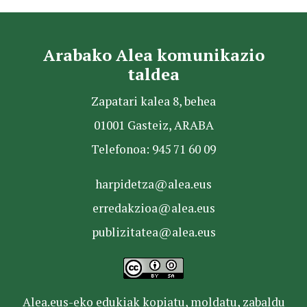
Arabako Alea komunikazio
taldea
Zapatari kalea 8, behea
01001 Gasteiz, ARABA
Telefonoa: 945 71 60 09
harpidetza@alea.eus
erredakzioa@alea.eus
publizitatea@alea.eus
Alea.eus-eko edukiak kopiatu, moldatu, zabaldu