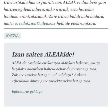
Iritzi artikulu hau argitaratzean, ALEAk ez ditu bere gain
hartzen egileak adierazitako iritziak, ezta horiekin
lotutako erantzukizunak. Zure iritzia bidali nahi baduzu,
idatzi
erredakzioa@alea.eus
helbide elektronikora.
IRITZIA
Izan zaitez ALEAkide!
ALEA da Arabako euskarazko aldizkari bakarra, eta zu
bezalako irakurleen babesa behar du aurrera egiteko.
Zuk ere gurekin bat egin nahi al duzu? Aukera
ezberdinak dituzu gure proiektuarekin bat egiteko.
Informazio gehiago