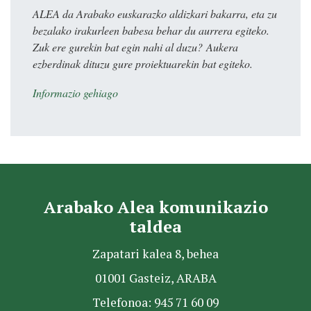
ALEA da Arabako euskarazko aldizkari bakarra, eta zu
bezalako irakurleen babesa behar du aurrera egiteko.
Zuk ere gurekin bat egin nahi al duzu? Aukera
ezberdinak dituzu gure proiektuarekin bat egiteko.
Informazio gehiago
Arabako Alea komunikazio
taldea
Zapatari kalea 8, behea
01001 Gasteiz, ARABA
Telefonoa: 945 71 60 09