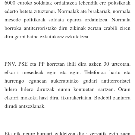
6000 euroko soldatak ordaintzea lehendik ere poltsikoak
ederto beteta zituztenei. Normalak ate birakariak, normala
mesede politikoak soldata oparoz ordaintzea. Normala
borroka antiterroristako diru zikinak zertan erabili ziren
diru garbi baina ezkutukoez ezkutatzea.
PNV, PSE eta PP horretan ibili dira azken 30 urteotan,
elkarri mesedeak egin eta egin. Telefonoa hartu eta
hurrengo egunean aukeratutako gudari antiterroristei
hilero hilero dirutzak euren kontuetan sartzen. Orain
elkarri mokoka hasi dira, itxurakeriatan. Bodebil zantarra
dirudi antzezlanak.
Eta nik neure buruari galdetzen diot: zergatik egin zuen