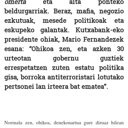
omertá
eta aita ponteko
beldurgarriak. Beraz, mafia, negozio
ezkutuak, mesede politikoak eta
eskupeko galantak. Kutxabank-eko
presidente ohiak, Mario Fernandezek
esana: “Ohikoa zen, eta azken 30
urteotan gobernu guztiek
errespetatzen zuten estatu politika
gisa, borroka antiterroristari lotutako
pertsonei lan irteera bat ematea”.
Normala zen, ohikoa, denekonartua gure diruaz hilean