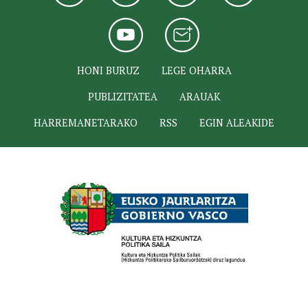
HONI BURUZ
LEGE OHARRA
PUBLIZITATEA
ARAUAK
HARREMANETARAKO
RSS
EGIN ALEAKIDE