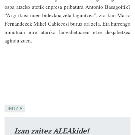
ospa atzeko atetik enpresa pribatura Antonio Basagoitik?
“Argi ikusi nuen bidezkoa zela laguntzea”, zioskun Mario
Fernandezek Mikel Cabiecesi buruz ari zela. Eta hurrengo
minutuan nire atariko langabetuaren etxe desjabetzea
agindu zuen.
IRITZIA
Izan zaitez ALEAkide!