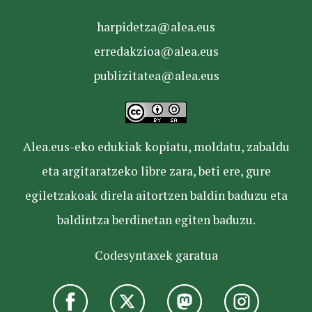
harpidetza@alea.eus
erredakzioa@alea.eus
publizitatea@alea.eus
Alea.eus-eko edukiak kopiatu, moldatu, zabaldu
eta argitaratzeko libre zara, beti ere, gure
egiletzakoak direla aitortzen baldin baduzu eta
baldintza berdinetan egiten baduzu.
Codesyntaxek garatua