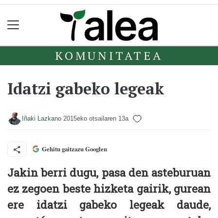
KOMUNITATEA
Idatzi gabeko legeak
Iñaki Lazkano
2015eko otsailaren 13a
Gehitu gaitzazu Googlen
Jakin berri dugu, pasa den asteburuan
ez zegoen beste hizketa gairik, gurean
ere idatzi gabeko legeak daude,