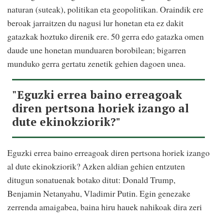
naturan (suteak), politikan eta geopolitikan. Oraindik ere
beroak jarraitzen du nagusi lur honetan eta ez dakit
gatazkak hoztuko direnik ere. 50 gerra edo gatazka omen
daude une honetan munduaren borobilean; bigarren
munduko gerra gertatu zenetik gehien dagoen unea.
"Eguzki errea baino erreagoak
diren pertsona horiek izango al
dute ekinokziorik?"
Eguzki errea baino erreagoak diren pertsona horiek izango
al dute ekinokziorik? Azken aldian gehien entzuten
ditugun sonatuenak botako ditut: Donald Trump,
Benjamin Netanyahu, Vladimir Putin. Egin genezake
zerrenda amaigabea, baina hiru hauek nahikoak dira zeri