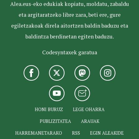
Alea.eus-eko edukiak kopiatu, moldatu, zabaldu
eta argitaratzeko libre zara, beti ere, gure
egiletzakoak direla aitortzen baldin baduzu eta
baldintza berdinetan egiten baduzu.
Codesyntaxek garatua
HONI BURUZ
LEGE OHARRA
PUBLIZITATEA
ARAUAK
HARREMANETARAKO
RSS
EGIN ALEAKIDE