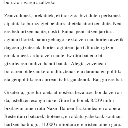
buruz ari garen azaltzeko.
Zentzudunek, orekatuek, ekinokzioa bizi duten pertsonek
aipatutako buruzagiei beldurra dietela aitortzen dute. Neu
ere beldurtzen naute, noski. Baina, pentsatzen jarrita…
agintari horiek baino gehiago kezkatzen nau horien atzetik
dagoen gizateriak, horiek agintean jarri dituzten gizon-
emakumeek arduratzen naute. Ez dira bat edo bi,
gizartearen multzo handi bat da. Alegia, zuzenean
botoaren bidez aukeratu dituztenak eta daramaten politika
eta geopolitikaren aurrean isilik gaudenok. Bai, gu ere bai.
Gizateria, gure lurra eta atmosfera bezalaxe, hondatzen ari
da, usteltzen esango nuke. Gure lur honek 8.239 miloi
bizilagun omen ditu Nazio Batuen Erakundearen arabera.
Beste iturri batzuek diotenez, erroldatu gabekoak kontuan
hartzen baditugu, 11.000 milioitara ere iristen omen gara.