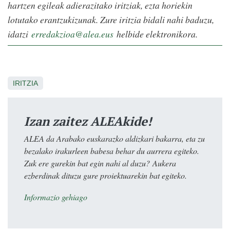
hartzen egileak adierazitako iritziak, ezta horiekin
lotutako erantzukizunak. Zure iritzia bidali nahi baduzu,
idatzi
erredakzioa@alea.eus
helbide elektronikora.
IRITZIA
Izan zaitez ALEAkide!
ALEA da Arabako euskarazko aldizkari bakarra, eta zu
bezalako irakurleen babesa behar du aurrera egiteko.
Zuk ere gurekin bat egin nahi al duzu? Aukera
ezberdinak dituzu gure proiektuarekin bat egiteko.
Informazio gehiago