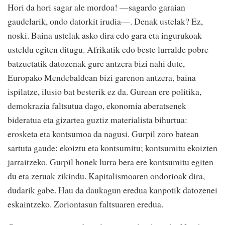
Hori da hori sagar ale mordoa! —sagardo garaian
gaudelarik, ondo datorkit irudia—. Denak ustelak? Ez,
noski. Baina ustelak asko dira edo gara eta ingurukoak
usteldu egiten ditugu. Afrikatik edo beste lurralde pobre
batzuetatik datozenak gure antzera bizi nahi dute,
Europako Mendebaldean bizi garenon antzera, baina
ispilatze, ilusio bat besterik ez da. Gurean ere politika,
demokrazia faltsutua dago, ekonomia aberatsenek
bideratua eta gizartea guztiz materialista bihurtua:
erosketa eta kontsumoa da nagusi. Gurpil zoro batean
sartuta gaude: ekoiztu eta kontsumitu; kontsumitu ekoizten
jarraitzeko. Gurpil honek lurra bera ere kontsumitu egiten
du eta zeruak zikindu. Kapitalismoaren ondorioak dira,
dudarik gabe. Hau da daukagun eredua kanpotik datozenei
eskaintzeko. Zoriontasun faltsuaren eredua.