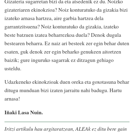
Gizateria sugarretan bizi da eta atsedenik ez du. Noizko
gizateriaren ekinokzioa? Noiz konturatuko da gizakia bizi
izateko arnasa hartzea, aire garbia hartzea dela
garrantzitsuena? Noiz konturatuko da gizakia, izateko
beste batzuen izatea beharrezkoa duela? Denok dugula
bestearen beharra. Ez naiz ari besteek zer egin behar duten
esaten, guk denok zer egin beharko genukeen aitortzen
baizik; gure inguruko sagarrak ez ditzagun gehiago
usteldu.
Udazkeneko ekinokzioak duen oreka eta goxotasuna behar
ditugu munduan bizi izaten jarraitu nahi badugu. Hartu
arnasa!
Iñaki Lasa Nuin.
Iritzi artikulu hau argitaratzean, ALEAk ez ditu bere gain