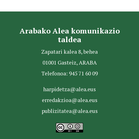
Arabako Alea komunikazio
taldea
Zapatari kalea 8, behea
01001 Gasteiz, ARABA
Telefonoa: 945 71 60 09
harpidetza@alea.eus
erredakzioa@alea.eus
publizitatea@alea.eus