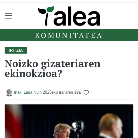
KOMUNITATEA
IRITZIA
Noizko gizateriaren
ekinokzioa?
Iñaki Lasa Nuin
2025eko irailaren 19a