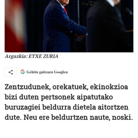
Argazkia: ETXE ZURIA
Gehitu gaitzazu Googlen
Zentzudunek, orekatuek, ekinokzioa
bizi duten pertsonek aipatutako
buruzagiei beldurra dietela aitortzen
dute. Neu ere beldurtzen naute, noski.