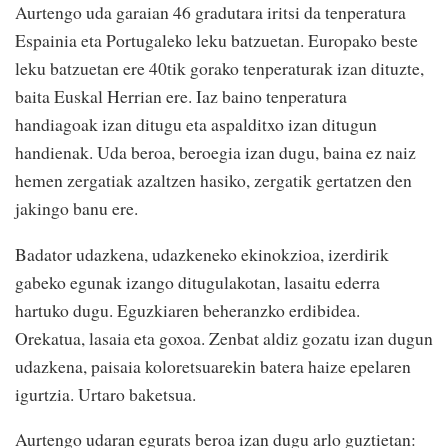
Aurtengo uda garaian 46 gradutara iritsi da tenperatura
Espainia eta Portugaleko leku batzuetan. Europako beste
leku batzuetan ere 40tik gorako tenperaturak izan dituzte,
baita Euskal Herrian ere. Iaz baino tenperatura
handiagoak izan ditugu eta aspalditxo izan ditugun
handienak. Uda beroa, beroegia izan dugu, baina ez naiz
hemen zergatiak azaltzen hasiko, zergatik gertatzen den
jakingo banu ere.
Badator udazkena, udazkeneko ekinokzioa, izerdirik
gabeko egunak izango ditugulakotan, lasaitu ederra
hartuko dugu. Eguzkiaren beheranzko erdibidea.
Orekatua, lasaia eta goxoa. Zenbat aldiz gozatu izan dugun
udazkena, paisaia koloretsuarekin batera haize epelaren
igurtzia. Urtaro baketsua.
Aurtengo udaran egurats beroa izan dugu arlo guztietan: