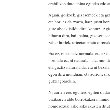
erabiltzen dute, mina egiteko edo a
Agian, goikoek, gizasemeek eta giz
eta hori ez da txarra, hain justu k
gure ahoak isildu dira, kontuz! Agi
bihurtu dira, bai; baina, gizaseme
zahar horiek, urteetan eratu direna
Eta ez, ni ez naiz normala, eta ez d
normala ez, ni naturala naiz, mund
eta guztiz naturala da, eta ni beza
egon dira munduan, eta zorionez, ka
gutxiagoarekin.
Ni aurten ere, egunero egiten dudan 
bizitzaren alde borrokatzera, mundu
homosexual aske asko ikusten ditu