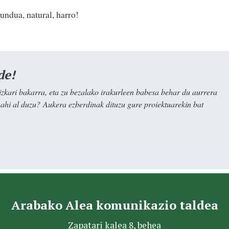
undua, natural, harro!
de!
kari bakarra, eta zu bezalako irakurleen babesa behar du aurrera
nahi al duzu? Aukera ezberdinak dituzu gure proiektuarekin bat
Arabako Alea komunikazio taldea
Zapatari kalea 8, behea