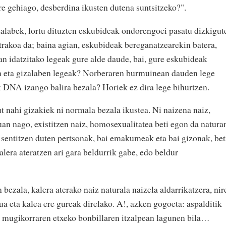
re gehiago, desberdina ikusten dutena suntsitzeko?".
alabek, lortu dituzten eskubideak ondorengoei pasatu dizkigut
ontrakoa da; baina agian, eskubideak bereganatzearekin batera,
an idatzitako legeak gure alde daude, bai, gure eskubideak
en eta gizalaben legeak? Norberaren burmuinean dauden lege
k DNA izango balira bezala? Horiek ez dira lege bihurtzen.
ut nahi gizakiek ni normala bezala ikustea. Ni naizena naiz,
uan nago, existitzen naiz, homosexualitatea beti egon da natura
la sentitzen duten pertsonak, bai emakumeak eta bai gizonak, bet
lera ateratzen ari gara beldurrik gabe, edo beldur
bezala, kalera aterako naiz naturala naizela aldarrikatzera, nir
a eta kalea ere gureak direlako. A!, azken gogoeta: aspalditik
t mugikorraren etxeko bonbillaren itzalpean lagunen bila…