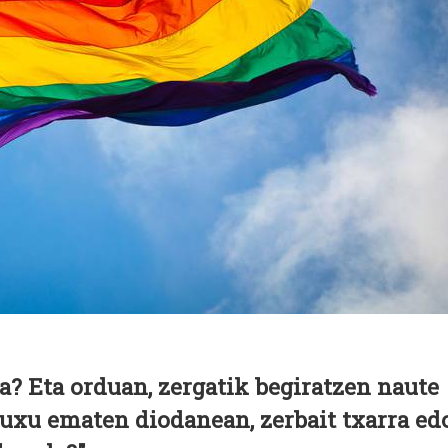
a? Eta orduan, zergatik begiratzen naute
uxu ematen diodanean, zerbait txarra ed