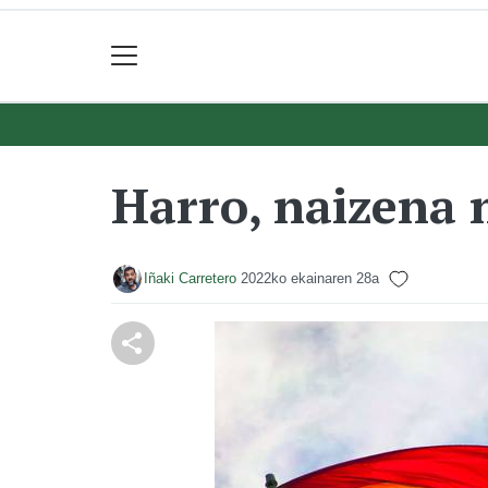
Harro, naizena 
Iñaki Carretero
2022ko ekainaren 28a