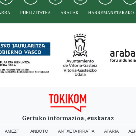
ARRA
PUBLIZITATEA
ARAUAK
HARREMANETARAKO
Gertuko informazioa, euskaraz
AMEZTI
ANBOTO
ANTXETA IRRATIA
ATARIA
AZP