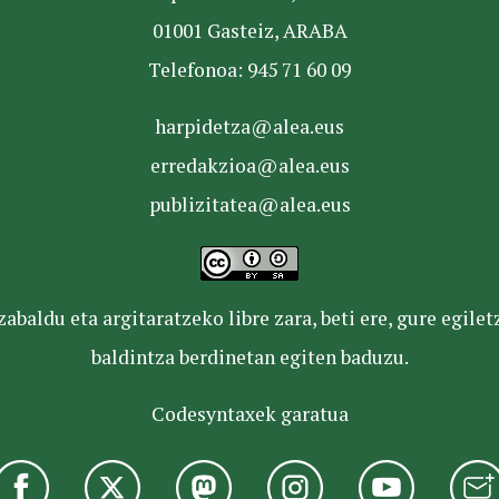
01001 Gasteiz, ARABA
Telefonoa: 945 71 60 09
harpidetza@alea.eus
erredakzioa@alea.eus
publizitatea@alea.eus
baldu eta argitaratzeko libre zara, beti ere, gure egile
baldintza berdinetan egiten baduzu.
Codesyntaxek garatua