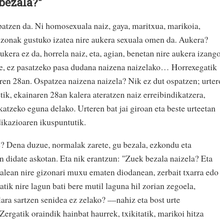
bezala?"
zen da. Ni homosexuala naiz, gaya, maritxua, marikoia,
zonak gustuko izatea nire aukera sexuala omen da. Aukera?
ukera ez da, horrela naiz, eta, agian, benetan nire aukera izang
ke, ez pasatzeko pasa dudana naizena naizelako… Horrexegatik
ren 28an. Ospatzea naizena naizela? Nik ez dut ospatzen; urter
tik, ekainaren 28an kalera ateratzen naiz erreibindikatzera,
katzeko eguna delako. Urteren bat jai giroan eta beste urteetan
dikazioaren ikuspuntutik.
e? Dena duzue, normalak zarete, gu bezala, ezkondu eta
n didate askotan. Eta nik erantzun: "Zuek bezala naizela? Eta
kalean nire gizonari muxu ematen diodanean, zerbait txarra edo
atik nire lagun bati bere mutil laguna hil zorian zegoela,
lara sartzen senidea ez zelako? ––nahiz eta bost urte
Zergatik oraindik hainbat haurrek, txikitatik, marikoi hitza