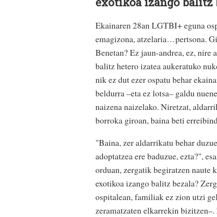
exotikoa izango balitz 
Ekainaren 28an LGTBI+ eguna ospat
emagizona, atzelaria…pertsona. Gi
Benetan? Ez jaun-andrea, ez, nire a
balitz hetero izatea aukeratuko nu
nik ez dut ezer ospatu behar ekaina
beldurra –eta ez lotsa– galdu nuene
naizena naizelako. Niretzat, aldarri
borroka giroan, baina beti erreibin
"Baina, zer aldarrikatu behar duzu
adoptatzea ere baduzue, ezta?", esa
orduan, zergatik begiratzen naute 
exotikoa izango balitz bezala? Zerg
ospitalean, familiak ez zion utzi ge
zeramatzaten elkarrekin bizitzen–. 