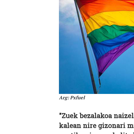
Arg: Pxfuel
"Zuek bezalakoa naizel
kalean nire gizonari m