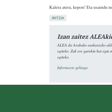
Kalera atera, kopon! Eta usaindu m
IRITZIA
Izan zaitez ALEAki
ALEA da Arabako euskarazko aldiz
egiteko. Zuk ere gurekin bat egin 
egiteko.
Informazio gehiago