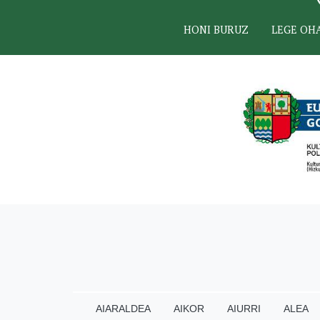
HONI BURUZ
LEGE OH
AIARALDEA
AIKOR
AIURRI
ALEA