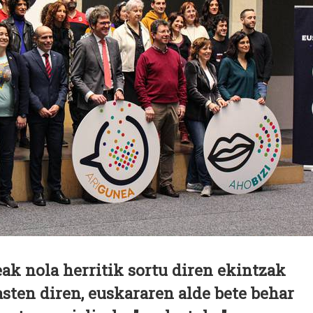
ak nola herritik sortu diren ekintzak
asten diren, euskararen alde bete behar