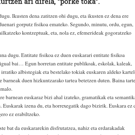
urtzen ari direla, "porke toka".
ugu. Ikusten dena zatitzen ohi dugu, eta ikusten ez dena ere
 duenari gorputz fisikoa emateko. Segundo, minutu, ordu, egun,
ailkatzeko kontzeptuak, eta, nola ez, efemerideak gogoratzeko
 dugu. Entitate fisikoa ez duen euskarari entitate fisikoa
gual bai… Egun horretan entitate publikoak, eskolak, kaleak,
irratiko albistegiak eta bestelako tokiak euskaren aldeko karte
re barneak duen hizkuntzarako tartea betetzen duten. Baina tart
, malo.
re barnean euskaraz bizi ahal izateko, gramatikak eta semanti
n. Euskarak izena du, eta horrexegatik dago bizirik. Euskara ez 
gero ez erabiltzeko.
ste bat da euskararekin disfrutatzea, nahiz eta erdarakadak