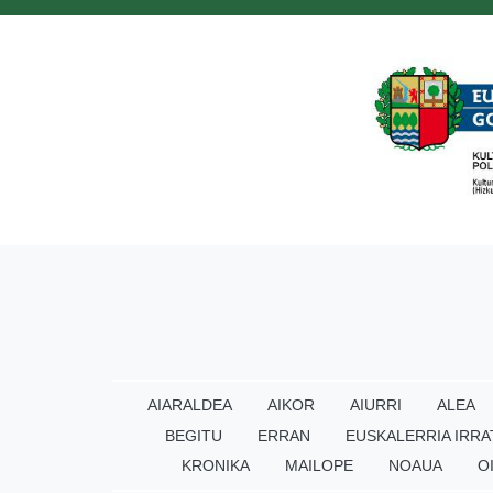
AIARALDEA
AIKOR
AIURRI
ALEA
BEGITU
ERRAN
EUSKALERRIA IRRA
KRONIKA
MAILOPE
NOAUA
O