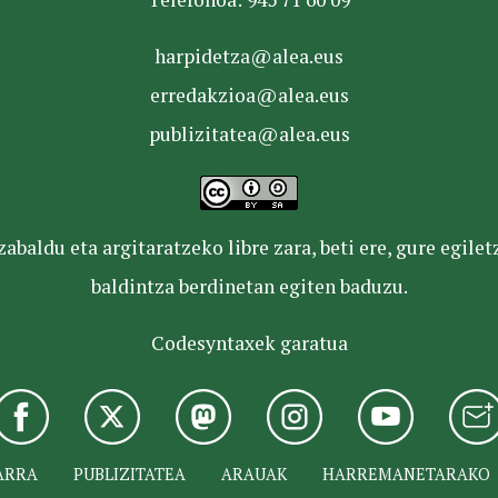
harpidetza@alea.eus
erredakzioa@alea.eus
publizitatea@alea.eus
baldu eta argitaratzeko libre zara, beti ere, gure egile
baldintza berdinetan egiten baduzu.
Codesyntaxek garatua
ARRA
PUBLIZITATEA
ARAUAK
HARREMANETARAKO