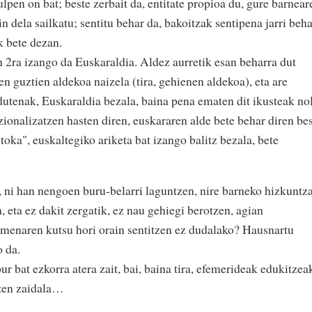
ulpen on bat; beste zerbait da, entitate propioa du, gure barnear
in dela sailkatu; sentitu behar da, bakoitzak sentipena jarri beh
k bete dezan.
2ra izango da Euskaraldia. Aldez aurretik esan beharra dut
n guztien aldekoa naizela (tira, gehienen aldekoa), eta are
dutenak, Euskaraldia bezala, baina pena ematen dit ikusteak no
uzionalizatzen hasten diren, euskararen alde bete behar diren be
 toka", euskaltegiko ariketa bat izango balitz bezala, bete
, ni han nengoen buru-belarri laguntzen, nire barneko hizkuntz
, eta ez dakit zergatik, ez nau gehiegi berotzen, agian
kimenaren kutsu hori orain sentitzen ez dudalako? Hausnartu
o da.
ur bat ezkorra atera zait, bai, baina tira, efemerideak edukitzea
rtzen zaidala…