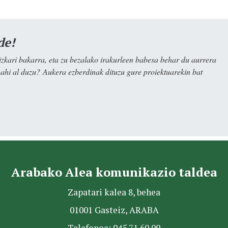
de!
kari bakarra, eta zu bezalako irakurleen babesa behar du aurrera
nahi al duzu? Aukera ezberdinak dituzu gure proiektuarekin bat
Arabako Alea komunikazio taldea
Zapatari kalea 8, behea
01001 Gasteiz, ARABA
Telefonoa: 945 71 60 09