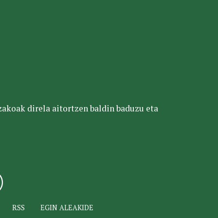
tzakoak direla aitortzen baldin baduzu eta
RSS
EGIN ALEAKIDE