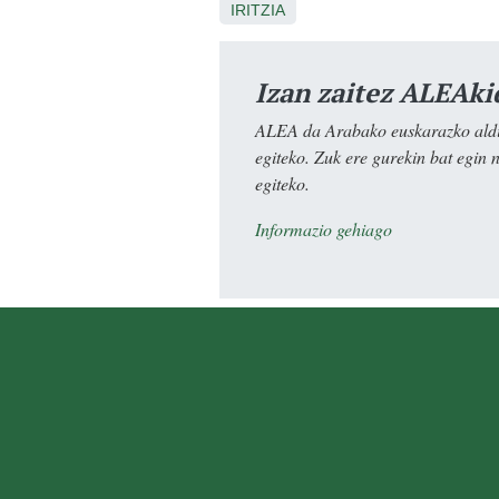
IRITZIA
Izan zaitez ALEAki
ALEA da Arabako euskarazko aldiz
egiteko. Zuk ere gurekin bat egin 
egiteko.
Informazio gehiago