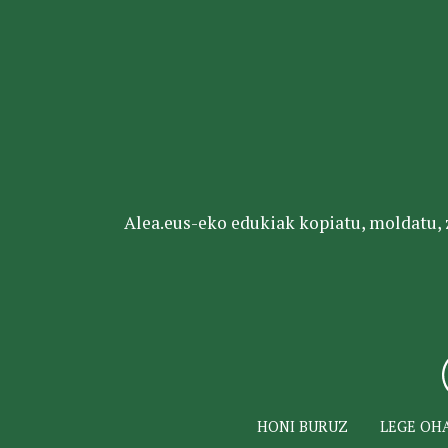
Alea.eus-eko edukiak kopiatu, moldatu, za
HONI BURUZ
LEGE OH