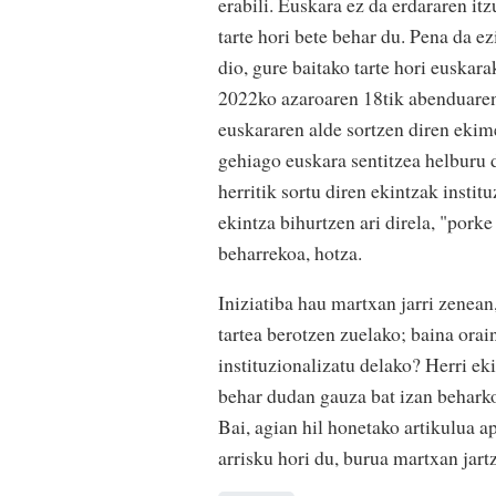
erabili. Euskara ez da erdararen itz
tarte hori bete behar du. Pena da ez
dio, gure baitako tarte hori euskara
2022ko azaroaren 18tik abenduaren 
euskararen alde sortzen diren ekime
gehiago euskara sentitzea helburu 
herritik sortu diren ekintzak instit
ekintza bihurtzen ari direla, "porke
beharrekoa, hotza.
Iniziatiba hau martxan jarri zenean
tartea berotzen zuelako; baina orain
instituzionalizatu delako? Herri e
behar dudan gauza bat izan behark
Bai, agian hil honetako artikulua ap
arrisku hori du, burua martxan ja