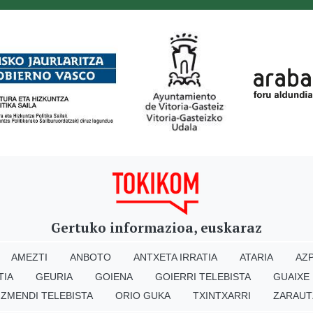
Gertuko informazioa, euskaraz
AMEZTI
ANBOTO
ANTXETA IRRATIA
ATARIA
AZP
TIA
GEURIA
GOIENA
GOIERRI TELEBISTA
GUAIXE
IZMENDI TELEBISTA
ORIO GUKA
TXINTXARRI
ZARAUT