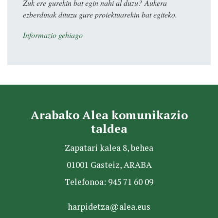
Zuk ere gurekin bat egin nahi al duzu? Aukera
ezberdinak dituzu gure proiektuarekin bat egiteko.
Informazio gehiago
Arabako Alea komunikazio
taldea
Zapatari kalea 8, behea
01001 Gasteiz, ARABA
Telefonoa: 945 71 60 09
harpidetza@alea.eus