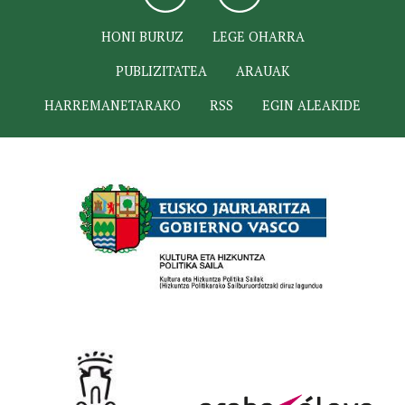
HONI BURUZ
LEGE OHARRA
PUBLIZITATEA
ARAUAK
HARREMANETARAKO
RSS
EGIN ALEAKIDE