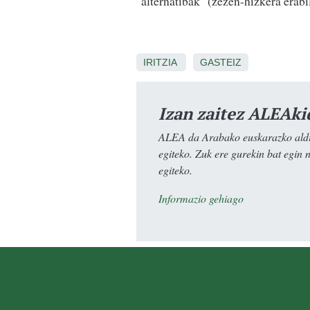
"alternatibak" (zezen-hizkera erabil
IRITZIA
GASTEIZ
Izan zaitez ALEAki
ALEA da Arabako euskarazko aldiz
egiteko. Zuk ere gurekin bat egin 
egiteko.
Informazio gehiago