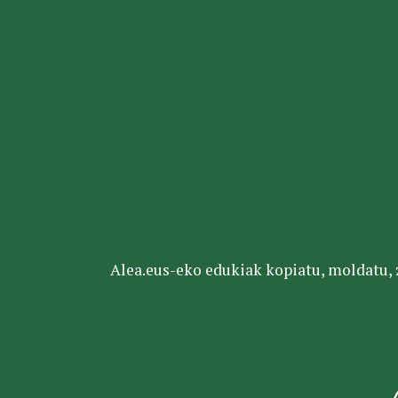
Alea.eus-eko edukiak kopiatu, moldatu, za