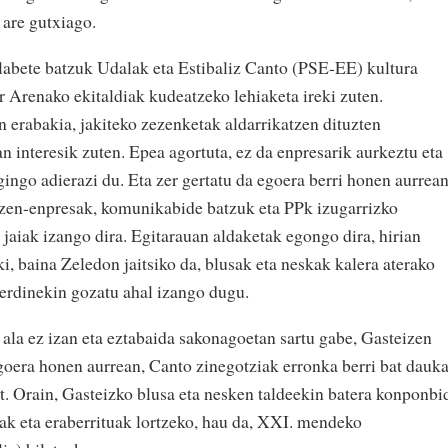
 are gutxiago.
ilabete batzuk Udalak eta Estibaliz Canto (PSE-EE) kultura
r Arenako ekitaldiak kudeatzeko lehiaketa ireki zuten.
erabakia, jakiteko zezenketak aldarrikatzen dituzten
n interesik zuten. Epea agortuta, ez da enpresarik aurkeztu eta
gingo adierazi du. Eta zer gertatu da egoera berri honen aurrea
ezen-enpresak, komunikabide batzuk eta PPk izugarrizko
n jaiak izango dira. Egitarauan aldaketak egongo dira, hirian
i, baina Zeledon jaitsiko da, blusak eta neskak kalera aterako
sberdinekin gozatu ahal izango dugu.
 ala ez izan eta eztabaida sakonagoetan sartu gabe, Gasteizen
Egoera honen aurrean, Canto zinegotziak erronka berri bat dauka
t. Orain, Gasteizko blusa eta nesken taldeekin batera konponbi
iak eta eraberrituak lortzeko, hau da, XXI. mendeko