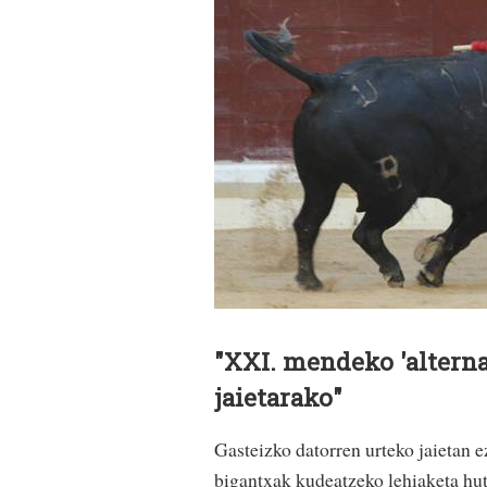
"XXI. mendeko 'alterna
jaietarako"
Gasteizko datorren urteko jaietan e
bigantxak kudeatzeko lehiaketa hutsi