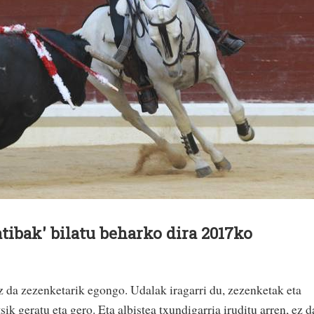
tibak' bilatu beharko dira 2017ko
z da zezenketarik egongo. Udalak iragarri du, zezenketak eta
k geratu eta gero. Eta albistea txundigarria iruditu arren, ez d