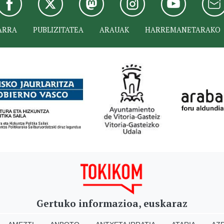
ARRA
PUBLIZITATEA
ARAUAK
HARREMANETARAKO
Gertuko informazioa, euskaraz