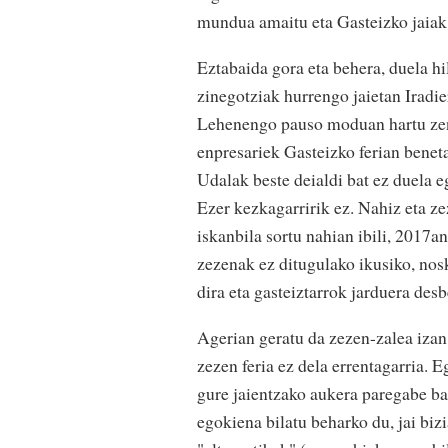
mundua amaitu eta Gasteizko jaiak
Eztabaida gora eta behera, duela h
zinegotziak hurrengo jaietan Iradie
Lehenengo pauso moduan hartu zen 
enpresariek Gasteizko ferian beneta
Udalak beste deialdi bat ez duela e
Ezer kezkagarririk ez. Nahiz eta z
iskanbila sortu nahian ibili, 2017a
zezenak ez ditugulako ikusiko, nosk
dira eta gasteiztarrok jarduera de
Agerian geratu da zezen-zalea izan
zezen feria ez dela errentagarria. 
gure jaientzako aukera paregabe ba
egokiena bilatu beharko du, jai biz