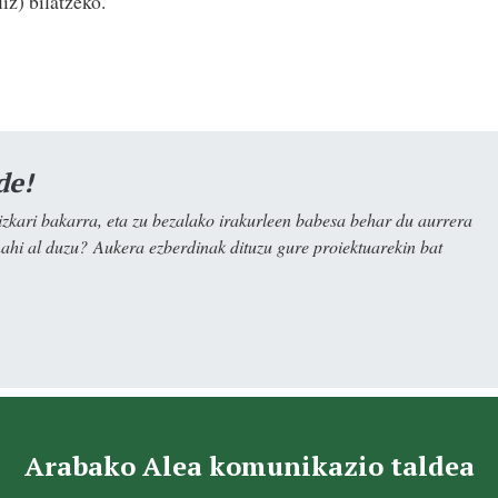
iz) bilatzeko.
de!
kari bakarra, eta zu bezalako irakurleen babesa behar du aurrera
nahi al duzu? Aukera ezberdinak dituzu gure proiektuarekin bat
Arabako Alea komunikazio taldea