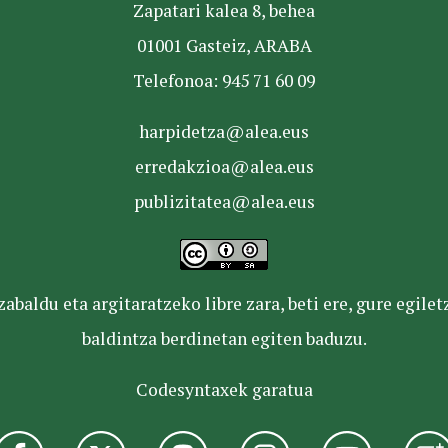
Zapatari kalea 8, behea
01001 Gasteiz, ARABA
Telefonoa: 945 71 60 09
harpidetza@alea.eus
erredakzioa@alea.eus
publizitatea@alea.eus
baldu eta argitaratzeko libre zara, beti ere, gure egile
baldintza berdinetan egiten baduzu.
Codesyntaxek garatua