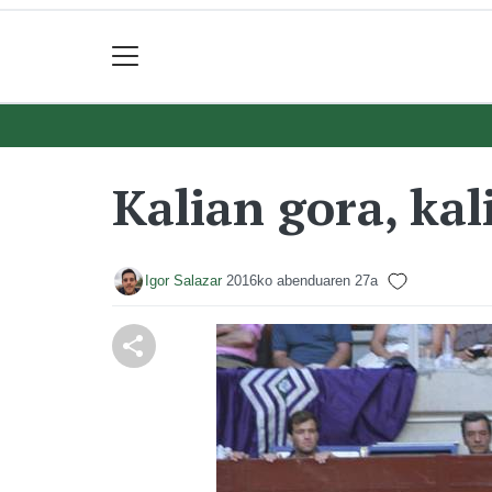
Kalian gora, kal
Igor Salazar
2016ko abenduaren 27a