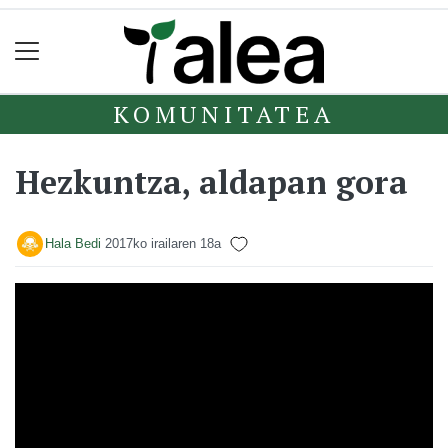
KOMUNITATEA
Hezkuntza, aldapan gora
Hala Bedi
2017ko irailaren 18a