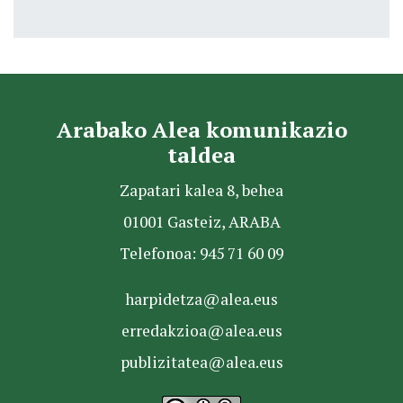
Arabako Alea komunikazio
taldea
Zapatari kalea 8, behea
01001 Gasteiz, ARABA
Telefonoa: 945 71 60 09
harpidetza@alea.eus
erredakzioa@alea.eus
publizitatea@alea.eus