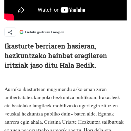
Gehitu gaitzazu Googlen
Ikasturte berriaren hasieran,
hezkuntzako hainbat eragileren
iritziak jaso ditu Hala Bedik.
Aurreko ikasturtean mugimendu asko eman ziren
unibertsitatez kanpoko hezkuntza publikoan. Irakasleek
eta bestelako langileek mobilizazio ugari egin zituzten
«euskal hezkuntza publiko duin» baten alde. Egunak
aurrera egin ahala, Cristina Uriarte Hezkuntza sailburuak
ez zuen negoziatzeko asmorik agertu. Hori dela-eta,