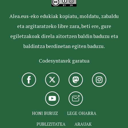
Alea.eus-eko edukiak kopiatu, moldatu, zabaldu
eta argitaratzeko libre zara, beti ere, gure
egiletzakoak direla aitortzen baldin baduzu eta
baldintza berdinetan egiten baduzu.
Codesyntaxek garatua
HONI BURUZ
LEGE OHARRA
PUBLIZITATEA
ARAUAK