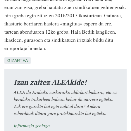
erantzun gisa, greba hautatu zuen sindikatuen gehiengoak:
hiru greba egin zituzten 2016/2017 ikasturtean. Gainera,
ikasturte berriaren hasiera «mugitua» espero da ere,
tartean abenduaren 12ko greba. Hala Bedik langileen,
ikasleen, gurasoen eta sindikatuen iritziak bildu ditu
erreportaje honetan.
GIZARTEA
Izan zaitez ALEAkide!
ALEA da Arabako euskarazko aldizkari bakarra, eta zu
bezalako irakurleen babesa behar du aurrera egiteko.
Zuk ere gurekin bat egin nahi al duzu? Aukera
ezberdinak dituzu gure proiektuarekin bat egiteko.
Informazio gehiago