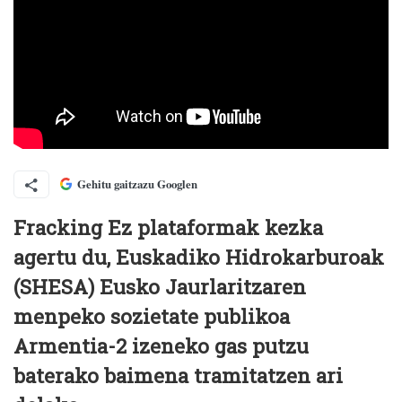
Gehitu gaitzazu Googlen
Fracking Ez plataformak kezka
agertu du, Euskadiko Hidrokarburoak
(SHESA) Eusko Jaurlaritzaren
menpeko sozietate publikoa
Armentia-2 izeneko gas putzu
baterako baimena tramitatzen ari