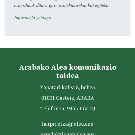
ezberdinak dituzu gure proiektuarekin bat egiteko.
Informazio gehiago
Arabako Alea komunikazio
taldea
Zapatari kalea 8, behea
01001 Gasteiz, ARABA
Telefonoa: 945 71 60 09
harpidetza@alea.eus
erredakzioa@alea.eus