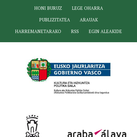
HONI BURUZ
LEGE OHARRA
PUBLIZITATEA
ARAUAK
HARREMANETARAKO
RSS
EGIN ALEAKIDE