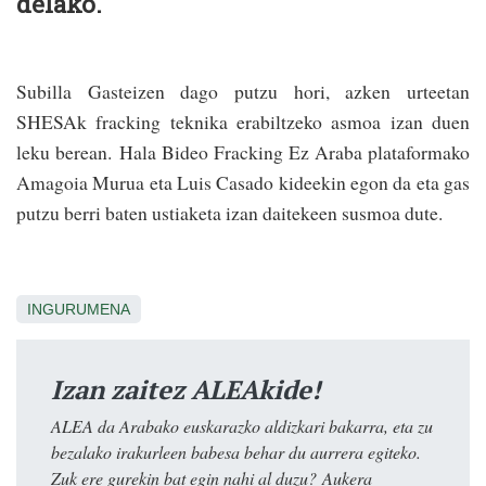
delako.
Subilla Gasteizen dago putzu hori, azken urteetan
SHESAk fracking teknika erabiltzeko asmoa izan duen
leku berean. Hala Bideo Fracking Ez Araba plataformako
Amagoia Murua eta Luis Casado kideekin egon da eta gas
putzu berri baten ustiaketa izan daitekeen susmoa dute.
INGURUMENA
Izan zaitez ALEAkide!
ALEA da Arabako euskarazko aldizkari bakarra, eta zu
bezalako irakurleen babesa behar du aurrera egiteko.
Zuk ere gurekin bat egin nahi al duzu? Aukera