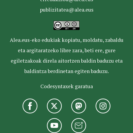
publizitatea@alea.eus
Alea.eus-eko edukiak kopiatu, moldatu, zabaldu
eta argitaratzeko libre zara, beti ere, gure
egiletzakoak direla aitortzen baldin baduzu eta
baldintza berdinetan egiten baduzu.
Codesyntaxek garatua