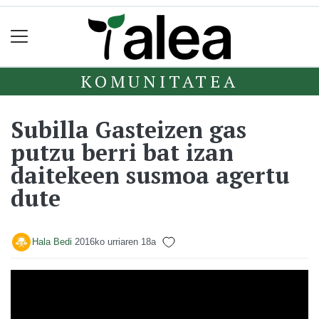
KOMUNITATEA
Subilla Gasteizen gas
putzu berri bat izan
daitekeen susmoa agertu
dute
Hala Bedi
2016ko urriaren 18a