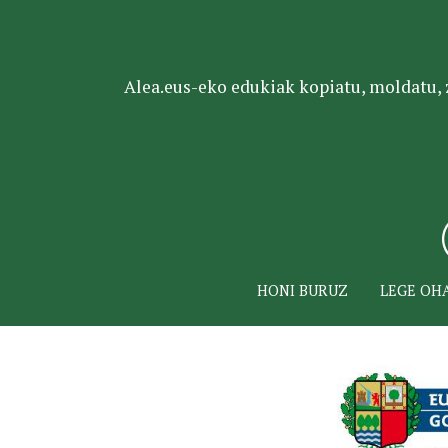
Alea.eus-eko edukiak kopiatu, moldatu, za
HONI BURUZ
LEGE OH