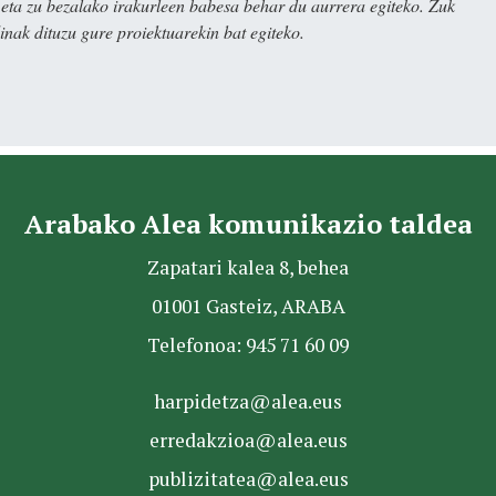
ta zu bezalako irakurleen babesa behar du aurrera egiteko. Zuk
nak dituzu gure proiektuarekin bat egiteko.
Arabako Alea komunikazio taldea
Zapatari kalea 8, behea
01001 Gasteiz, ARABA
Telefonoa: 945 71 60 09
harpidetza@alea.eus
erredakzioa@alea.eus
publizitatea@alea.eus