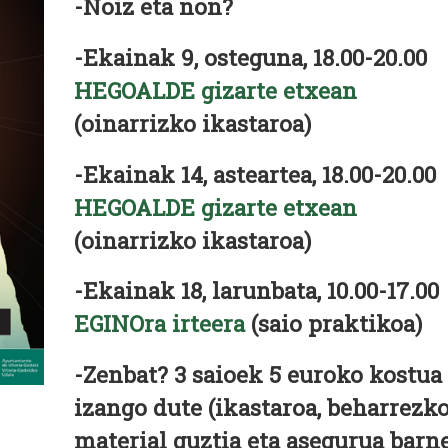
-Noiz eta non?
-Ekainak 9, osteguna, 18.00-20.00
HEGOALDE gizarte etxean
(oinarrizko ikastaroa)
-Ekainak 14, asteartea, 18.00-20.00
HEGOALDE gizarte etxean
(oinarrizko ikastaroa)
-Ekainak 18, larunbata, 10.00-17.00
EGINOra irteera
(saio praktikoa)
-Zenbat?
3 saioek
5 euroko kostua
izango dute (ikastaroa, beharrezk
material guztia eta asegurua barne