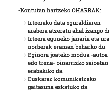
-Kontutan hartzeko OHARRAK:
Irteerako data eguraldiaren
arabera atzeratu ahal izango d
Irteera eguneko janaria eta ur
norberak eraman beharko du.
Eginora joateko modua -autoa
edo trena- oinarrizko saioetan
erabakiko da.
Euskaraz komunikatzeko
gaitasuna eskatuko da.