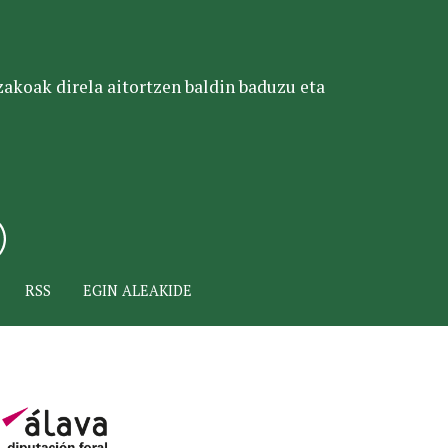
tzakoak direla aitortzen baldin baduzu eta
RSS
EGIN ALEAKIDE