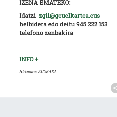
IZENA EMATEKO:
Idatzi
zgil@geuelkartea.eus
helbidera edo deitu 945 222 153
telefono zenbakira
INFO +
Hizkuntza:
EUSKARA