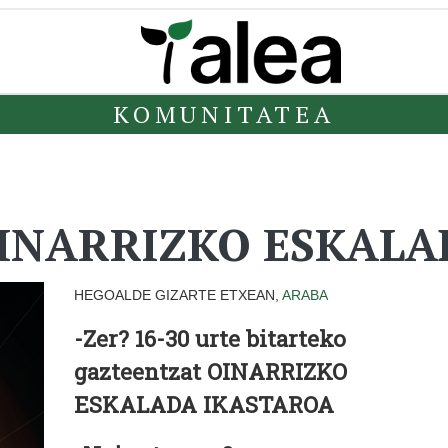
KOMUNITATEA
OINARRIZKO ESKALAD
HEGOALDE GIZARTE ETXEAN,
ARABA
-Zer?
16-30 urte bitarteko
gazteentzat OINARRIZKO
ESKALADA IKASTAROA