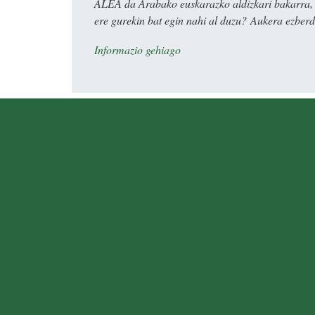
ALEA da Arabako euskarazko aldizkari bakarra, e
ere gurekin bat egin nahi al duzu? Aukera ezberdi
Informazio gehiago