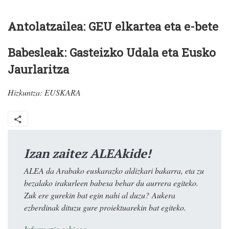
Antolatzailea: GEU elkartea eta e-bete
Babesleak: Gasteizko Udala eta Eusko
Jaurlaritza
Hizkuntza:
EUSKARA
Izan zaitez ALEAkide!
ALEA da Arabako euskarazko aldizkari bakarra, eta zu
bezalako irakurleen babesa behar du aurrera egiteko.
Zuk ere gurekin bat egin nahi al duzu? Aukera
ezberdinak dituzu gure proiektuarekin bat egiteko.
Informazio gehiago