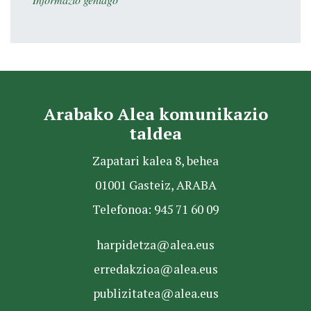
Arabako Alea komunikazio
taldea
Zapatari kalea 8, behea
01001 Gasteiz, ARABA
Telefonoa: 945 71 60 09
harpidetza@alea.eus
erredakzioa@alea.eus
publizitatea@alea.eus