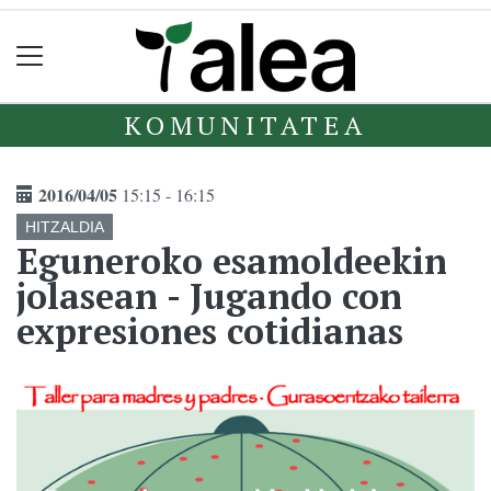
KOMUNITATEA
2016/04/05
15:15 - 16:15
HITZALDIA
Eguneroko esamoldeekin
jolasean - Jugando con
expresiones cotidianas