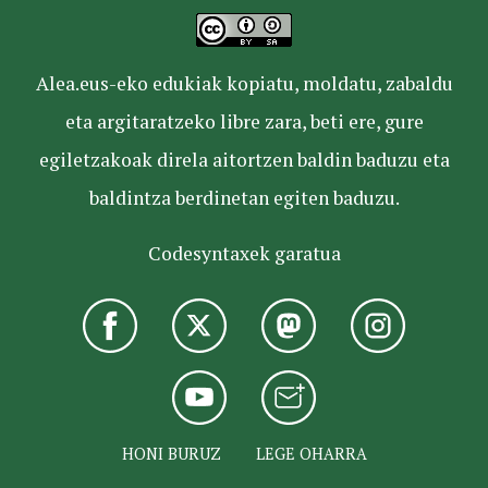
Alea.eus-eko edukiak kopiatu, moldatu, zabaldu
eta argitaratzeko libre zara, beti ere, gure
egiletzakoak direla aitortzen baldin baduzu eta
baldintza berdinetan egiten baduzu.
Codesyntaxek garatua
HONI BURUZ
LEGE OHARRA