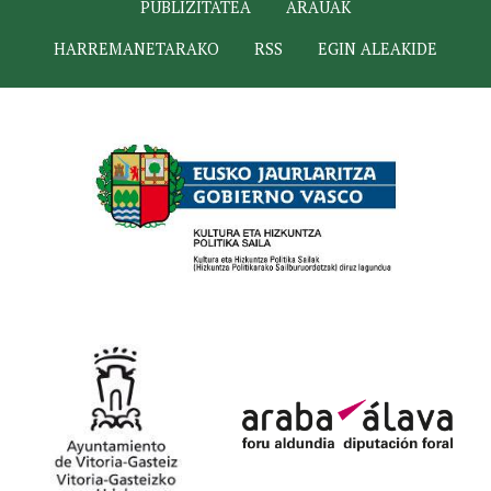
PUBLIZITATEA
ARAUAK
HARREMANETARAKO
RSS
EGIN ALEAKIDE