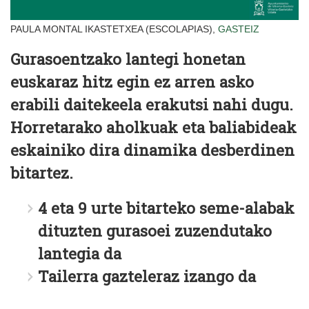
PAULA MONTAL IKASTETXEA (ESCOLAPIAS),
GASTEIZ
Gurasoentzako lantegi honetan
euskaraz hitz egin ez arren asko
erabili daitekeela erakutsi nahi dugu.
Horretarako aholkuak eta baliabideak
eskainiko dira dinamika desberdinen
bitartez.
4 eta 9 urte bitarteko seme-alabak
dituzten gurasoei zuzendutako
lantegia da
Tailerra gazteleraz izango da