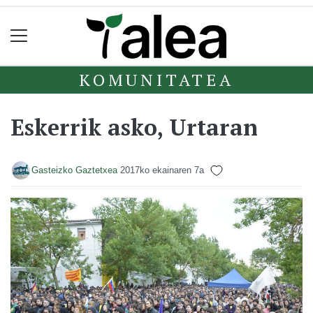
KOMUNITATEA
Eskerrik asko, Urtaran
Gasteizko Gaztetxea
2017ko ekainaren 7a