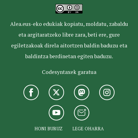
Alea.eus-eko edukiak kopiatu, moldatu, zabaldu
eta argitaratzeko libre zara, beti ere, gure
egiletzakoak direla aitortzen baldin baduzu eta
baldintza berdinetan egiten baduzu.
Codesyntaxek garatua
HONI BURUZ
LEGE OHARRA