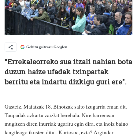
Gehitu gaitzazu Googlen
"Errekaleorreko sua itzali nahian bota
duzun haize ufadak txinpartak
berritu eta indartu dizkigu guri ere".
Gasteiz. Maiatzak 18. Bihotzak salto izugarria eman dit.
Taupadak azkartu zaizkit berehala. Nire barrenean
mugitzen diren inurriak ugaritu egin dira, eta inoiz baino
langileago ikusten ditut. Kuriosoa, ezta? Argindar