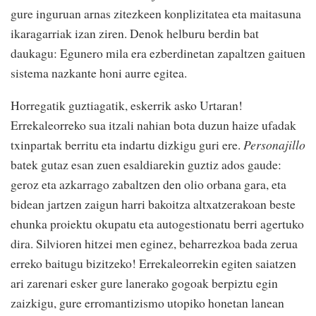
gure inguruan arnas zitezkeen konplizitatea eta maitasuna
ikaragarriak izan ziren. Denok helburu berdin bat
daukagu: Egunero mila era ezberdinetan zapaltzen gaituen
sistema nazkante honi aurre egitea.
Horregatik guztiagatik, eskerrik asko Urtaran!
Errekaleorreko sua itzali nahian bota duzun haize ufadak
txinpartak berritu eta indartu dizkigu guri ere.
Personajillo
batek gutaz esan zuen esaldiarekin guztiz ados gaude:
geroz eta azkarrago zabaltzen den olio orbana gara, eta
bidean jartzen zaigun harri bakoitza altxatzerakoan beste
ehunka proiektu okupatu eta autogestionatu berri agertuko
dira. Silvioren hitzei men eginez, beharrezkoa bada zerua
erreko baitugu bizitzeko! Errekaleorrekin egiten saiatzen
ari zarenari esker gure lanerako gogoak berpiztu egin
zaizkigu, gure erromantizismo utopiko honetan lanean