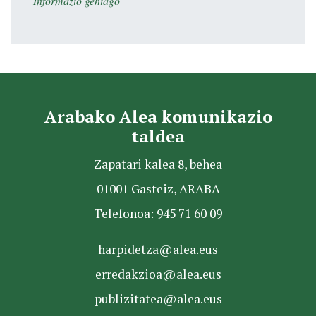
Informazio gehiago
Arabako Alea komunikazio
taldea
Zapatari kalea 8, behea
01001 Gasteiz, ARABA
Telefonoa: 945 71 60 09
harpidetza@alea.eus
erredakzioa@alea.eus
publizitatea@alea.eus