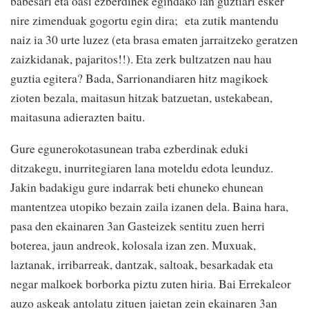
babesari eta oasi ezberdinek egindako lan guztiari esker
nire zimenduak gogortu egin dira; eta zutik mantendu
naiz ia 30 urte luzez (eta brasa ematen jarraitzeko geratzen
zaizkidanak, pajaritos!!). Eta zerk bultzatzen nau hau
guztia egitera? Bada, Sarrionandiaren hitz magikoek
zioten bezala, maitasun hitzak batzuetan, ustekabean,
maitasuna adierazten baitu.
Gure egunerokotasunean traba ezberdinak eduki
ditzakegu, inurritegiaren lana moteldu edota leunduz.
Jakin badakigu gure indarrak beti ehuneko ehunean
mantentzea utopiko bezain zaila izanen dela. Baina hara,
pasa den ekainaren 3an Gasteizek sentitu zuen herri
boterea, jaun andreok, kolosala izan zen. Muxuak,
laztanak, irribarreak, dantzak, saltoak, besarkadak eta
negar malkoek borborka piztu zuten hiria. Bai Errekaleor
auzo askeak antolatu zituen jaietan zein ekainaren 3an