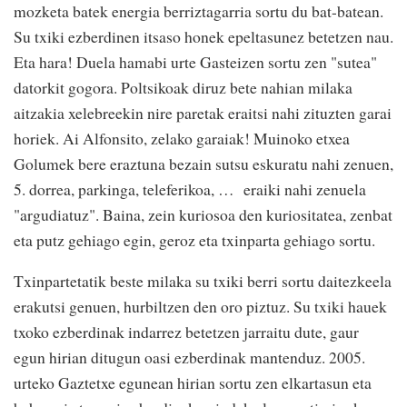
mozketa batek energia berriztagarria sortu du bat-batean.
Su txiki ezberdinen itsaso honek epeltasunez betetzen nau.
Eta hara! Duela hamabi urte Gasteizen sortu zen "sutea"
datorkit gogora. Poltsikoak diruz bete nahian milaka
aitzakia xelebreekin nire paretak eraitsi nahi zituzten garai
horiek. Ai Alfonsito, zelako garaiak! Muinoko etxea
Golumek bere eraztuna bezain sutsu eskuratu nahi zenuen,
5. dorrea, parkinga, teleferikoa, … eraiki nahi zenuela
"argudiatuz". Baina, zein kuriosoa den kuriositatea, zenbat
eta putz gehiago egin, geroz eta txinparta gehiago sortu.
Txinpartetatik beste milaka su txiki berri sortu daitezkeela
erakutsi genuen, hurbiltzen den oro piztuz. Su txiki hauek
txoko ezberdinak indarrez betetzen jarraitu dute, gaur
egun hirian ditugun oasi ezberdinak mantenduz. 2005.
urteko Gaztetxe egunean hirian sortu zen elkartasun eta