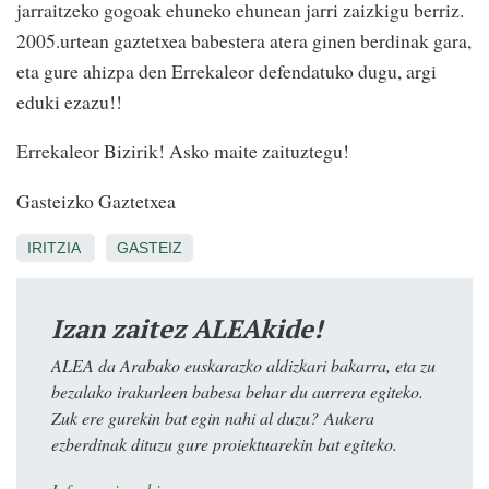
jarraitzeko gogoak ehuneko ehunean jarri zaizkigu berriz.
2005.urtean gaztetxea babestera atera ginen berdinak gara,
eta gure ahizpa den Errekaleor defendatuko dugu, argi
eduki ezazu!!
Errekaleor Bizirik! Asko maite zaituztegu!
Gasteizko Gaztetxea
IRITZIA
GASTEIZ
Izan zaitez ALEAkide!
ALEA da Arabako euskarazko aldizkari bakarra, eta zu
bezalako irakurleen babesa behar du aurrera egiteko.
Zuk ere gurekin bat egin nahi al duzu? Aukera
ezberdinak dituzu gure proiektuarekin bat egiteko.