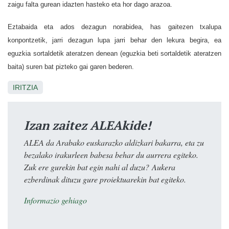
zaigu falta gurean idazten hasteko eta hor dago arazoa.
Eztabaida eta ados dezagun norabidea, has gaitezen txalupa
konpontzetik, jarri dezagun lupa jarri behar den lekura begira, ea
eguzkia sortaldetik ateratzen denean (eguzkia beti sortaldetik ateratzen
baita) suren bat pizteko gai garen bederen.
IRITZIA
Izan zaitez ALEAkide!
ALEA da Arabako euskarazko aldizkari bakarra, eta zu
bezalako irakurleen babesa behar du aurrera egiteko.
Zuk ere gurekin bat egin nahi al duzu? Aukera
ezberdinak dituzu gure proiektuarekin bat egiteko.
Informazio gehiago