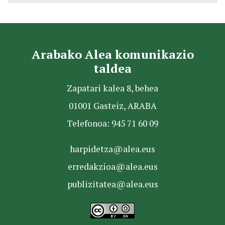
Arabako Alea komunikazio
taldea
Zapatari kalea 8, behea
01001 Gasteiz, ARABA
Telefonoa: 945 71 60 09
harpidetza@alea.eus
erredakzioa@alea.eus
publizitatea@alea.eus