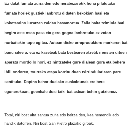
Ez dakit fumata zuria den edo nerabezarotik hona pilatutako
fumata horiek guztiek lanbrotu didaten bekokian hasi eta
kokoteraino luzatzen zaidan basamortua. Zaila baita tximinia bati
begira aste osoa pasa eta gero gogoa lanbrotuko ez zaion
norbaitekin topo egitea. Autoan disko erreproduktore merkeren bat
banu sikiera, eta ez kaseteak bata bestearen atzetik irensten dituen
aparatu mordoilo hori, ez nintzateke gure dialean gora eta behera
ibili ondoren, tourreko etapa korritu duen txirrindulariaren pare
sentituko. Dopina behar duelako euskaldunak ere bere
egunerokoan, goenkale dosi txiki bat astean behin gutxienez.
Total, niri bost aita santua zuria edo beltza den, kea hemendik edo
handik datorren. Niri bost San Pietro plazako giroak.