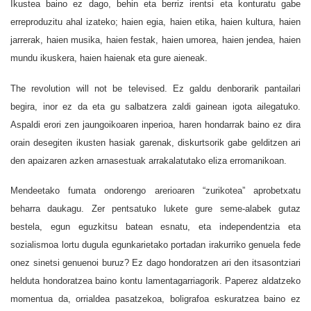
Ikustea baino ez dago, behin eta berriz irentsi eta konturatu gabe
erreproduzitu ahal izateko; haien egia, haien etika, haien kultura, haien
jarrerak, haien musika, haien festak, haien umorea, haien jendea, haien
mundu ikuskera, haien haienak eta gure aieneak.
The revolution will not be televised. Ez galdu denborarik pantailari
begira, inor ez da eta gu salbatzera zaldi gainean igota ailegatuko.
Aspaldi erori zen jaungoikoaren inperioa, haren hondarrak baino ez dira
orain desegiten ikusten hasiak garenak, diskurtsorik gabe gelditzen ari
den apaizaren azken arnasestuak arrakalatutako eliza erromanikoan.
Mendeetako fumata ondorengo arerioaren “zurikotea” aprobetxatu
beharra daukagu. Zer pentsatuko lukete gure seme-alabek gutaz
bestela, egun eguzkitsu batean esnatu, eta independentzia eta
sozialismoa lortu dugula egunkarietako portadan irakurriko genuela fede
onez sinetsi genuenoi buruz? Ez dago hondoratzen ari den itsasontziari
helduta hondoratzea baino kontu lamentagarriagorik. Paperez aldatzeko
momentua da, orrialdea pasatzekoa, boligrafoa eskuratzea baino ez