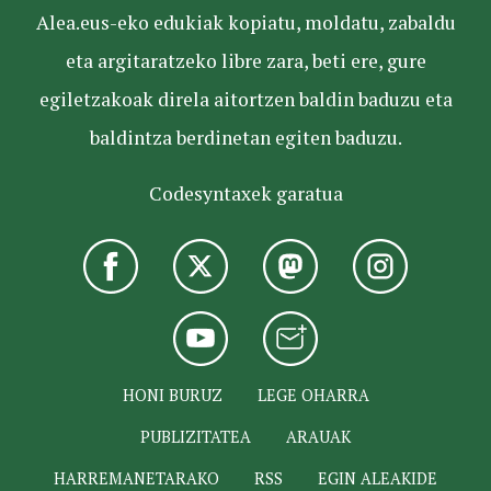
Alea.eus-eko edukiak kopiatu, moldatu, zabaldu
eta argitaratzeko libre zara, beti ere, gure
egiletzakoak direla aitortzen baldin baduzu eta
baldintza berdinetan egiten baduzu.
Codesyntaxek garatua
HONI BURUZ
LEGE OHARRA
PUBLIZITATEA
ARAUAK
HARREMANETARAKO
RSS
EGIN ALEAKIDE