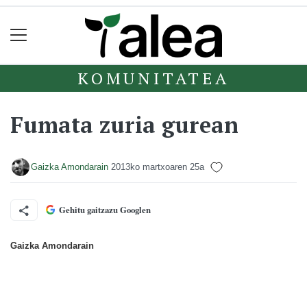
KOMUNITATEA
Fumata zuria gurean
Gaizka Amondarain
2013ko martxoaren 25a
Gehitu gaitzazu Googlen
Gaizka Amondarain