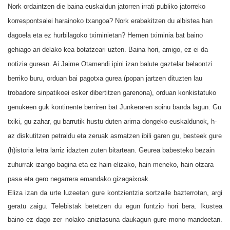
Nork ordaintzen die baina euskaldun jatorren irrati publiko jatorreko
korrespontsalei harainoko txangoa? Nork erabakitzen du albistea han
dagoela eta ez hurbilagoko tximinietan? Hemen tximinia bat baino
gehiago ari delako kea botatzeari uzten. Baina hori, amigo, ez ei da
notizia gurean. Ai Jaime Otamendi ipini izan balute gaztelar belaontzi
berriko buru, orduan bai pagotxa gurea (popan jartzen dituzten lau
trobadore sinpatikoei esker dibertitzen garenona), orduan konkistatuko
genukeen guk kontinente berriren bat Junkeraren soinu banda lagun. Gu
txiki, gu zahar, gu barrutik hustu duten arima dongeko euskaldunok, h-
az diskutitzen petraldu eta zeruak asmatzen ibili garen gu, besteek gure
(h)istoria letra larriz idazten zuten bitartean. Geurea babesteko bezain
zuhurrak izango bagina eta ez hain elizako, hain meneko, hain otzara
pasa eta gero negarrera emandako gizagaixoak.
Eliza izan da urte luzeetan gure kontzientzia sortzaile bazterrotan, argi
geratu zaigu. Telebistak betetzen du egun funtzio hori bera. Ikustea
baino ez dago zer nolako aniztasuna daukagun gure mono-mandoetan.