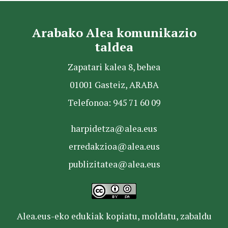
Arabako Alea komunikazio
taldea
Zapatari kalea 8, behea
01001 Gasteiz, ARABA
Telefonoa: 945 71 60 09
harpidetza@alea.eus
erredakzioa@alea.eus
publizitatea@alea.eus
Alea.eus-eko edukiak kopiatu, moldatu, zabaldu