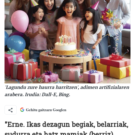
'Lagundu zure haurra harritzen', adimen artifizialaren
arabera. Irudia: Dall-E, Bing.
Gehitu gaitzazu Googlen
"Erne. Ikas dezagun begiak, belarriak,
sudurra eta hatz mamiak (berriz)