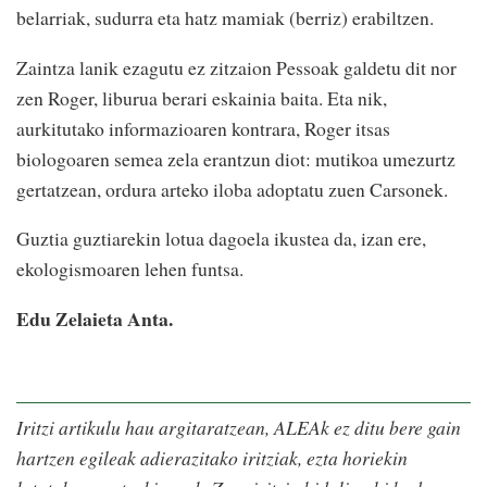
belarriak, sudurra eta hatz mamiak (berriz) erabiltzen.
Zaintza lanik ezagutu ez zitzaion Pessoak galdetu dit nor
zen Roger, liburua berari eskainia baita. Eta nik,
aurkitutako informazioaren kontrara, Roger itsas
biologoaren semea zela erantzun diot: mutikoa umezurtz
gertatzean, ordura arteko iloba adoptatu zuen Carsonek.
Guztia guztiarekin lotua dagoela ikustea da, izan ere,
ekologismoaren lehen funtsa.
Edu Zelaieta Anta.
Iritzi artikulu hau argitaratzean, ALEAk ez ditu bere gain
hartzen egileak adierazitako iritziak, ezta horiekin