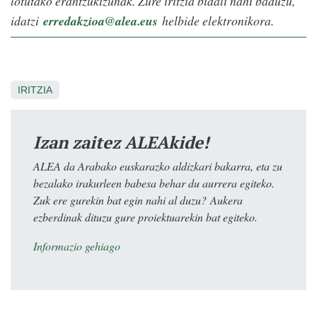
lotutako erantzukizunak. Zure iritzia bidali nahi baduzu,
idatzi
erredakzioa@alea.eus
helbide elektronikora.
IRITZIA
Izan zaitez ALEAkide!
ALEA da Arabako euskarazko aldizkari bakarra, eta zu
bezalako irakurleen babesa behar du aurrera egiteko.
Zuk ere gurekin bat egin nahi al duzu? Aukera
ezberdinak dituzu gure proiektuarekin bat egiteko.
Informazio gehiago