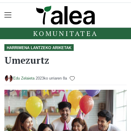
KOMUNITATEA
HARRIMENA LANTZEKO ARIKETAK
Umezurtz
Edu Zelaieta
2023ko urriaren 8a