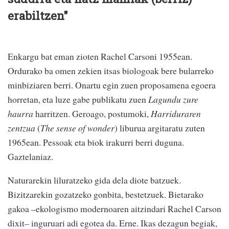
erabiltzen"
Enkargu bat eman zioten Rachel Carsoni 1955ean.
Ordurako ba omen zekien itsas biologoak bere bularreko
minbiziaren berri. Onartu egin zuen proposamena egoera
horretan, eta luze gabe publikatu zuen
Lagundu zure
haurra
harritzen. Geroago, postumoki,
Harriduraren
zentzua
(
The sense of wonder
) liburua argitaratu zuten
1965ean. Pessoak eta biok irakurri berri duguna.
Gaztelaniaz.
Naturarekin liluratzeko gida dela diote batzuek.
Bizitzarekin gozatzeko gonbita, bestetzuek. Bietarako
gakoa –ekologismo modernoaren aitzindari Rachel Carson
dixit– inguruari adi egotea da. Erne. Ikas dezagun begiak,