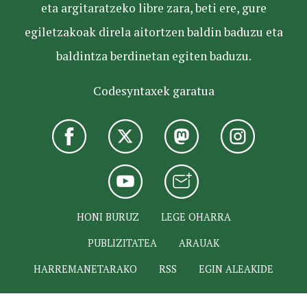
eta argitaratzeko libre zara, beti ere, gure
egiletzakoak direla aitortzen baldin baduzu eta
baldintza berdinetan egiten baduzu.
Codesyntaxek garatua
HONI BURUZ
LEGE OHARRA
PUBLIZITATEA
ARAUAK
HARREMANETARAKO
RSS
EGIN ALEAKIDE