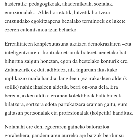
hasieratik: pedagogikoak, akademikoak, sozialak,
emozionalak... Alde horretatik, hitzetik hortzera
entzundako egokitzapena bezalako terminoek ez lukete
ezeren eufemismoa izan beharko.
Errealitateen konplexutasuna ukatzea demokraziaren –eta
inteligentziaren– kontrako etsairik boteretsuenetako bat
bihurtua zaigun honetan, egon da bestelako konturik ere.
Zalantzarik ez dut, adibidez, nik inguruan ikusitako
inplikazio maila handia, langileen (ez irakasleen aldetik
soilik) nahiz ikasleen aldetik, berri on-ona dela. Era
berean, azken aldiko eromen kolektiboak baliabideak
bilatzera, sortzera edota partekatzera eraman gaitu, gure
gaitasun pertsonalak eta profesionalak (kolpetik) handituz.
Nolanahi ere den, egoeraren gaineko balorazioa
gorabehera, pandemiaren aurreko aje batzuk berdintsu