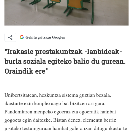
Gehitu gaitzazu Googlen
"Irakasle prestakuntzak -lanbideak-
burla soziala egiteko balio du gurean.
Oraindik ere"
Unibertsitatean, hezkuntza sistema guztian bezala,
ikasturte ezin konplexuago bat bizitzen ari gara.
Pandemiaren menpeko egoeraz eta egoeratik hainbat
gogoeta egin daitezke. Bistan denez, elementu berriz
jositako testuinguruan hainbat galera izan ditugu ikasturte