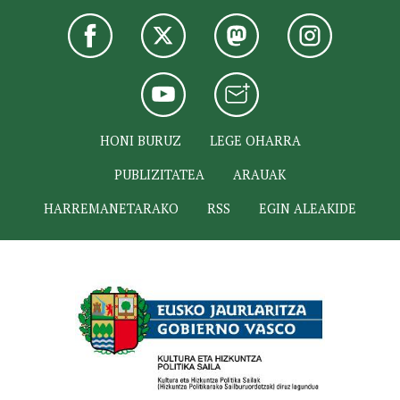
HONI BURUZ
LEGE OHARRA
PUBLIZITATEA
ARAUAK
HARREMANETARAKO
RSS
EGIN ALEAKIDE