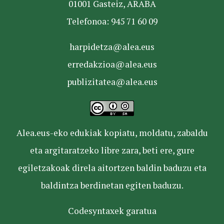
01001 Gasteiz, ARABA
Telefonoa: 945 71 60 09
harpidetza@alea.eus
erredakzioa@alea.eus
publizitatea@alea.eus
Alea.eus-eko edukiak kopiatu, moldatu, zabaldu
eta argitaratzeko libre zara, beti ere, gure
egiletzakoak direla aitortzen baldin baduzu eta
baldintza berdinetan egiten baduzu.
Codesyntaxek garatua