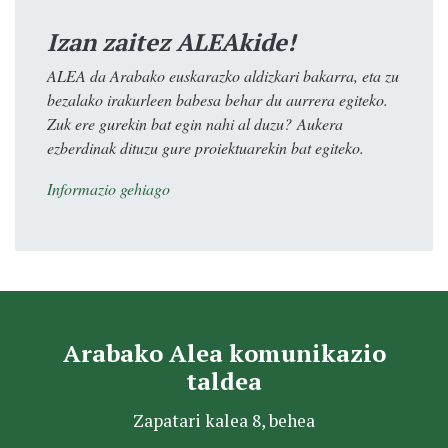
Izan zaitez ALEAkide!
ALEA da Arabako euskarazko aldizkari bakarra, eta zu
bezalako irakurleen babesa behar du aurrera egiteko.
Zuk ere gurekin bat egin nahi al duzu? Aukera
ezberdinak dituzu gure proiektuarekin bat egiteko.
Informazio gehiago
Arabako Alea komunikazio
taldea
Zapatari kalea 8, behea