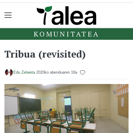
KOMUNITATEA
Tribua (revisited)
Edu Zelaieta
2020ko abenduaren 18a