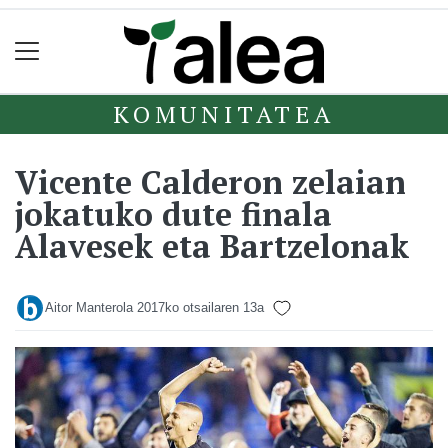
KOMUNITATEA
Vicente Calderon zelaian
jokatuko dute finala
Alavesek eta Bartzelonak
Aitor Manterola
2017ko otsailaren 13a