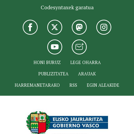
Codesyntaxek garatua
HONI BURUZ
LEGE OHARRA
PUBLIZITATEA
ARAUAK
HARREMANETARAKO
RSS
EGIN ALEAKIDE