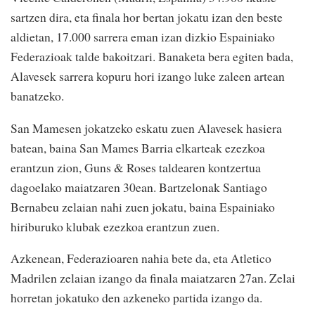
sartzen dira, eta finala hor bertan jokatu izan den beste
aldietan, 17.000 sarrera eman izan dizkio Espainiako
Federazioak talde bakoitzari. Banaketa bera egiten bada,
Alavesek sarrera kopuru hori izango luke zaleen artean
banatzeko.
San Mamesen jokatzeko eskatu zuen Alavesek hasiera
batean, baina San Mames Barria elkarteak ezezkoa
erantzun zion, Guns & Roses taldearen kontzertua
dagoelako maiatzaren 30ean. Bartzelonak Santiago
Bernabeu zelaian nahi zuen jokatu, baina Espainiako
hiriburuko klubak ezezkoa erantzun zuen.
Azkenean, Federazioaren nahia bete da, eta Atletico
Madrilen zelaian izango da finala maiatzaren 27an. Zelai
horretan jokatuko den azkeneko partida izango da.