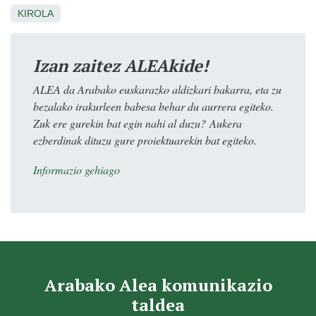
KIROLA
Izan zaitez ALEAkide!
ALEA da Arabako euskarazko aldizkari bakarra, eta zu
bezalako irakurleen babesa behar du aurrera egiteko.
Zuk ere gurekin bat egin nahi al duzu? Aukera
ezberdinak dituzu gure proiektuarekin bat egiteko.
Informazio gehiago
Arabako Alea komunikazio
taldea