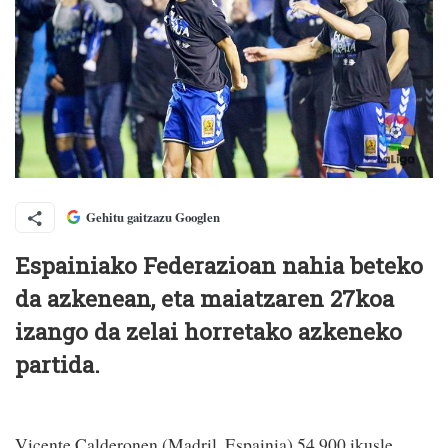
Gehitu gaitzazu Googlen
Espainiako Federazioan nahia beteko
da azkenean, eta maiatzaren 27koa
izango da zelai horretako azkeneko
partida.
Vicente Calderonen (Madril, Espainia) 54.900 ikusle