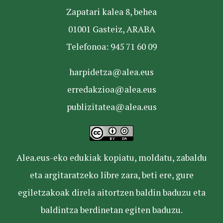
Zapatari kalea 8, behea
01001 Gasteiz, ARABA
Telefonoa: 945 71 60 09
harpidetza@alea.eus
erredakzioa@alea.eus
publizitatea@alea.eus
Alea.eus-eko edukiak kopiatu, moldatu, zabaldu
eta argitaratzeko libre zara, beti ere, gure
egiletzakoak direla aitortzen baldin baduzu eta
baldintza berdinetan egiten baduzu.