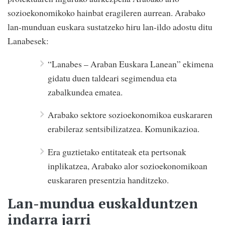
sozioekonomikoko hainbat eragileren aurrean. Arabako
lan-munduan euskara sustatzeko hiru lan-ildo adostu ditu
Lanabesek:
“Lanabes – Araban Euskara Lanean” ekimena
gidatu duen taldeari segimendua eta
zabalkundea ematea.
Arabako sektore sozioekonomikoa euskararen
erabileraz sentsibilizatzea. Komunikazioa.
Era guztietako entitateak eta pertsonak
inplikatzea, Arabako alor sozioekonomikoan
euskararen presentzia handitzeko.
Lan-mundua euskalduntzen
indarra jarri