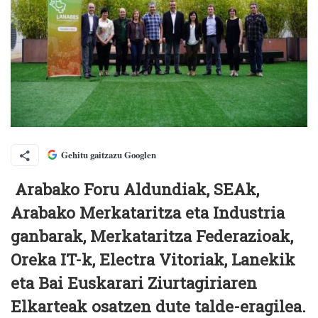
Gehitu gaitzazu Googlen
Arabako Foru Aldundiak, SEAk,
Arabako Merkataritza eta Industria
ganbarak, Merkataritza Federazioak,
Oreka IT-k, Electra Vitoriak, Lanekik
eta Bai Euskarari Ziurtagiriaren
Elkarteak osatzen dute talde-eragilea.