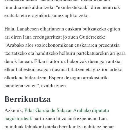
mundua euskalduntzeko “ezinbestekoak” diren neurriak
erabaki eta eraginkortasunez aplikatzeko.
Hala, Lanabesen elkarlanean euskara bultzatzeko egiten
ari diren lana eredugarritzat jo zuen Gutiérrezek:
“Arabako alor sozioekonomikoan euskararen presentzia
txertatzeko eta handitzeko helburu partekatuarekin ari gara
denok lanean. Elkarri aitortuz bakoitzak duen garrantzia,
elkar babesten, osagarritasuna bilatzen eta guztion arteko
elkarlana bideratzen. Espero dezagun arrakastarik
handiena izatea”, azaldu zuen.
Berrikuntza
Azkenik,
Pilar García de Salazar Arabako diputatu
nagusiordeak
hartu zuen hitza aurkezpenean. Lan-
munduak lehiakor izateko berrikuntza nahitaez behar