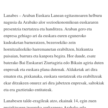
Lanabes – Araban Euskara Lanean egitasmoaren helburu
nagusia da Arabako alor sozioekonomikoan euskararen
presentzia txertatzea eta handitzea. Araban gero eta
enpresa gehiago ari da euskara euren eguneroko
kudeaketan barneratzen, bezeroekiko zein
hornitzaileekiko harremanetan erabiltzen, hizkuntza
paisaian, barrura eta kanpora begira. Hor daude, esate
baterako Bai Euskarari Ziurtagiria edo Bikain agiria duten
enpresak eta euskara plana dutenak. Aldaketak ari dira
ematen eta, pixkanaka, euskara sustatzeak eta erabiltzeak
ekar ditzakeen onurez ari dira jabetzen enpresak, saltokiak
eta era guztietako entitateak.
Lanabesen talde-eragileak atzo, ekainak 14, egin zuen
proiektuaren inguruko aurkezpena Arabako arlo