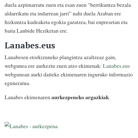
duela azpimarratu zuen eta esan zuen “berrikuntza bezala
aldarrikatu eta indarrean jarri” nahi duela Araban ere
hizkuntza kudeaketa egokia garatzea, bai enpresetan eta
baita Lanbide Heziketan ere.
Lanabes.eus
Lanabesen etorkizuneko plangintza azaltzeaz gain,
webgunea ere aurkeztu zuen atzo ekimenak:
Lanabes.eus
webgunean aurki daiteke ekimenaren inguruko informazio
eguneratua.
aurkezpeneko argazkiak
Lanabes ekimenaren