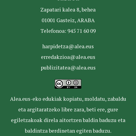
Zapatari kalea 8, behea
01001 Gasteiz, ARABA
Telefonoa: 945 71 60 09
harpidetza@alea.eus
erredakzioa@alea.eus
publizitatea@alea.eus
Alea.eus-eko edukiak kopiatu, moldatu, zabaldu
eta argitaratzeko libre zara, beti ere, gure
egiletzakoak direla aitortzen baldin baduzu eta
baldintza berdinetan egiten baduzu.