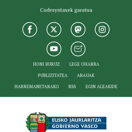
Codesyntaxek garatua
HONI BURUZ
LEGE OHARRA
PUBLIZITATEA
ARAUAK
HARREMANETARAKO
RSS
EGIN ALEAKIDE