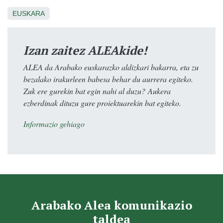
EUSKARA
Izan zaitez ALEAkide!
ALEA da Arabako euskarazko aldizkari bakarra, eta zu
bezalako irakurleen babesa behar du aurrera egiteko.
Zuk ere gurekin bat egin nahi al duzu? Aukera
ezberdinak dituzu gure proiektuarekin bat egiteko.
Informazio gehiago
Arabako Alea komunikazio
taldea