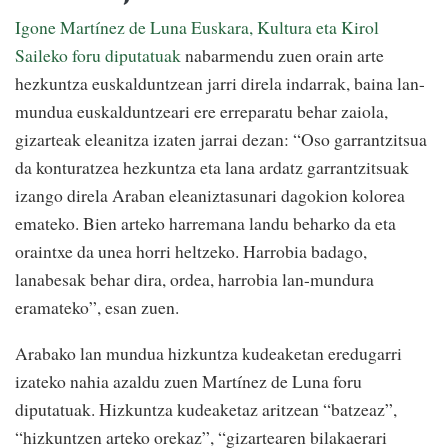
Igone Martínez de Luna Euskara, Kultura eta Kirol
Saileko foru diputatuak
nabarmendu zuen orain arte
hezkuntza euskalduntzean jarri direla indarrak, baina lan-
mundua euskalduntzeari ere erreparatu behar zaiola,
gizarteak eleanitza izaten jarrai dezan: “Oso garrantzitsua
da konturatzea hezkuntza eta lana ardatz garrantzitsuak
izango direla Araban eleaniztasunari dagokion kolorea
emateko. Bien arteko harremana landu beharko da eta
oraintxe da unea horri heltzeko. Harrobia badago,
lanabesak behar dira, ordea, harrobia lan-mundura
eramateko”, esan zuen.
Arabako lan mundua hizkuntza kudeaketan eredugarri
izateko nahia azaldu zuen Martínez de Luna foru
diputatuak. Hizkuntza kudeaketaz aritzean “batzeaz”,
“hizkuntzen arteko orekaz”, “gizartearen bilakaerari