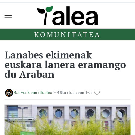
KOMUNITATEA
Lanabes ekimenak
euskara lanera eramango
du Araban
Bai Euskarari elkartea
2016ko ekainaren 16a