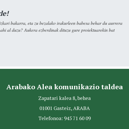
de!
kari bakarra, eta zu bezalako irakurleen babesa behar du aurrera
nahi al duzu? Aukera ezberdinak dituzu gure proiektuarekin bat
Arabako Alea komunikazio taldea
Zapatari kalea 8, behea
01001 Gasteiz, ARABA
Telefonoa: 945 71 60 09