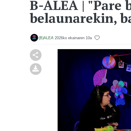
B-ALEA | "Pare 
belaunarekin, b
(B)ALEA
2026ko ekainaren 10a