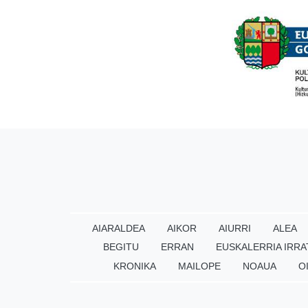
AIARALDEA
AIKOR
AIURRI
ALEA
BEGITU
ERRAN
EUSKALERRIA IRRA
KRONIKA
MAILOPE
NOAUA
O