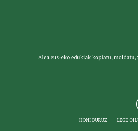
Alea.eus-eko edukiak kopiatu, moldatu, za
HONI BURUZ
LEGE OH