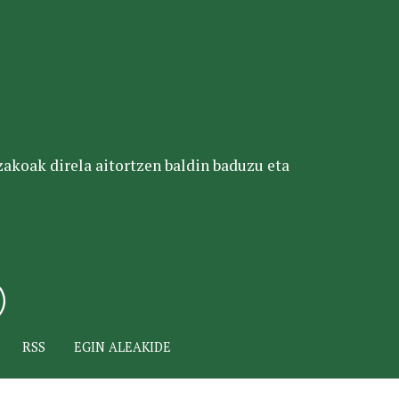
tzakoak direla aitortzen baldin baduzu eta
RSS
EGIN ALEAKIDE