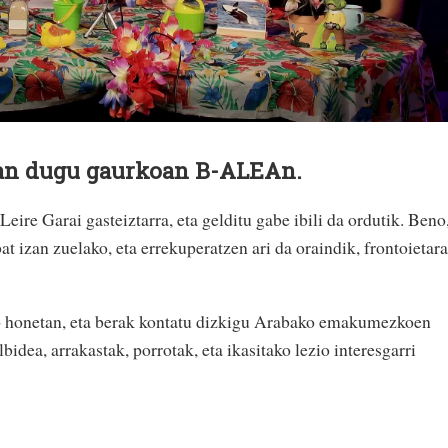
izan dugu gaurkoan B-ALEAn.
Leire Garai gasteiztarra, eta gelditu gabe ibili da ordutik. Beno
 bat izan zuelako, eta errekuperatzen ari da oraindik, frontoietara
honetan, eta berak kontatu dizkigu Arabako emakumezkoen
bidea, arrakastak, porrotak, eta ikasitako lezio interesgarri