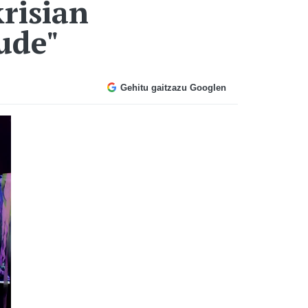
risian
ude"
Gehitu gaitzazu Googlen