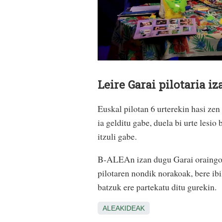
Leire Garai pilotaria 
Euskal pilotan 6 urterekin hasi zen 
ia gelditu gabe, duela bi urte lesio
itzuli gabe.
B-ALEAn izan dugu Garai oraingo 
pilotaren nondik norakoak, bere ibil
batzuk ere partekatu ditu gurekin.
ALEAKIDEAK