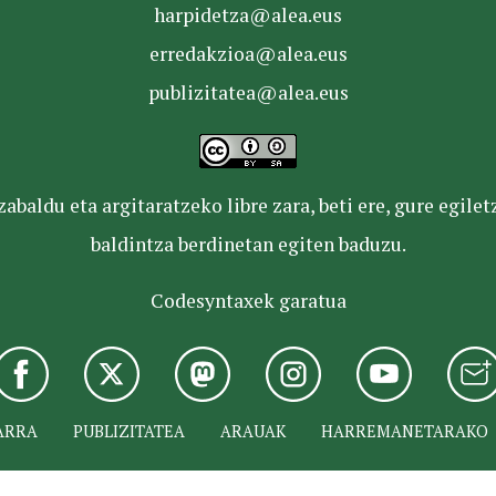
harpidetza@alea.eus
erredakzioa@alea.eus
publizitatea@alea.eus
baldu eta argitaratzeko libre zara, beti ere, gure egile
baldintza berdinetan egiten baduzu.
Codesyntaxek garatua
ARRA
PUBLIZITATEA
ARAUAK
HARREMANETARAKO