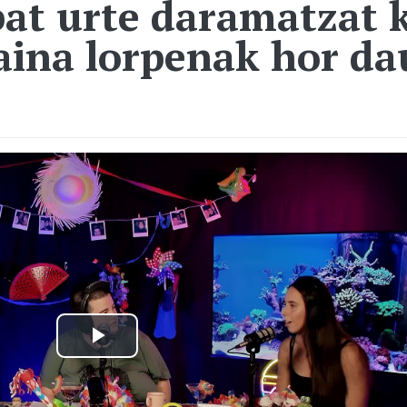
bat urte daramatzat k
aina lorpenak hor da