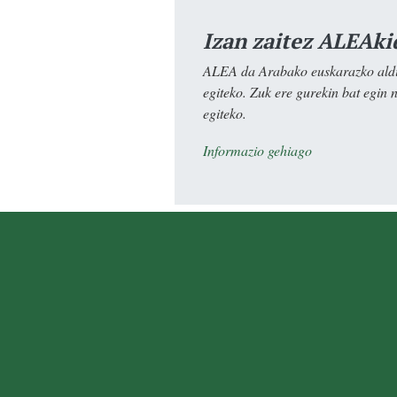
Izan zaitez ALEAki
ALEA da Arabako euskarazko aldiz
egiteko. Zuk ere gurekin bat egin 
egiteko.
Informazio gehiago