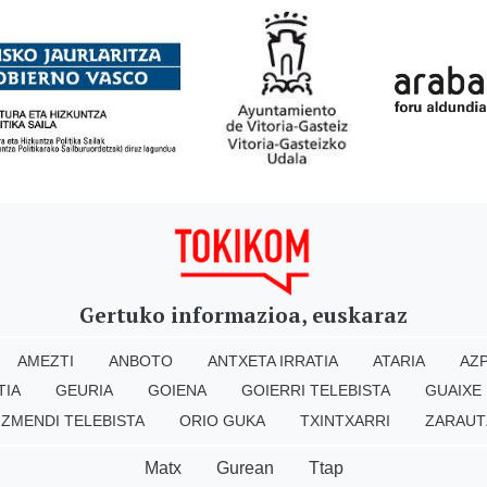
Gertuko informazioa, euskaraz
AMEZTI
ANBOTO
ANTXETA IRRATIA
ATARIA
AZP
TIA
GEURIA
GOIENA
GOIERRI TELEBISTA
GUAIXE
IZMENDI TELEBISTA
ORIO GUKA
TXINTXARRI
ZARAUT
Matx
Gurean
Ttap