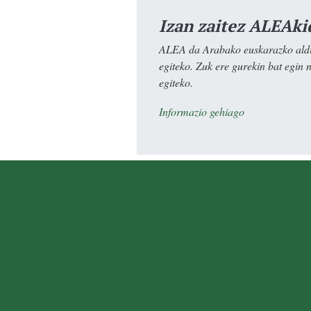
Izan zaitez ALEAki
ALEA da Arabako euskarazko aldiz
egiteko. Zuk ere gurekin bat egin 
egiteko.
Informazio gehiago