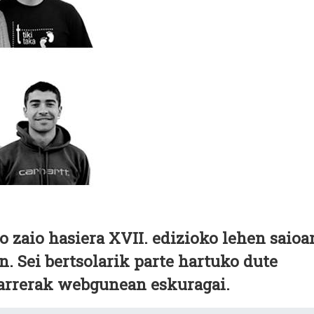
zaio hasiera XVII. edizioko lehen saioar
n. Sei bertsolarik parte hartuko dute
sarrerak webgunean eskuragai.