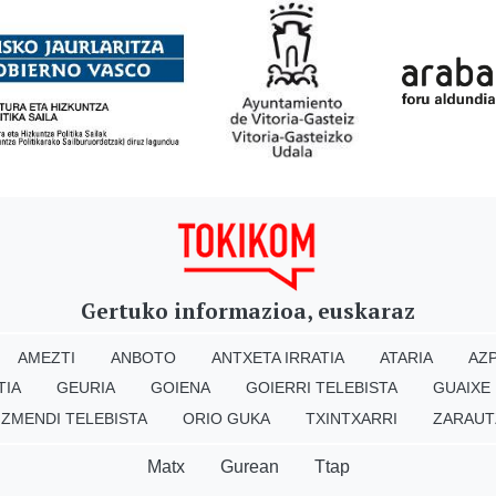
Gertuko informazioa, euskaraz
AMEZTI
ANBOTO
ANTXETA IRRATIA
ATARIA
AZP
TIA
GEURIA
GOIENA
GOIERRI TELEBISTA
GUAIXE
IZMENDI TELEBISTA
ORIO GUKA
TXINTXARRI
ZARAUT
Matx
Gurean
Ttap