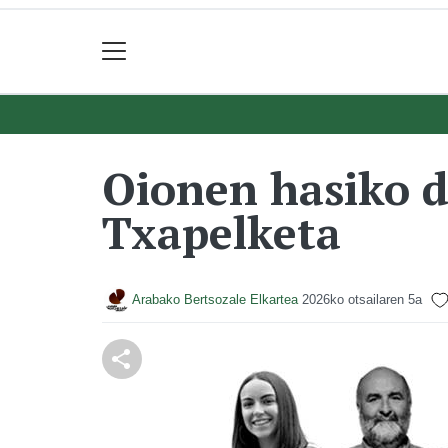
Oionen hasiko d
Txapelketa
Arabako Bertsozale Elkartea
2026ko otsailaren 5a