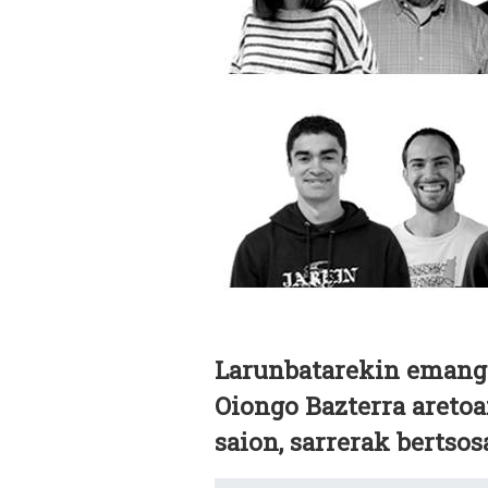
Larunbatarekin emango 
Oiongo Bazterra aretoa
saion, sarrerak bertso