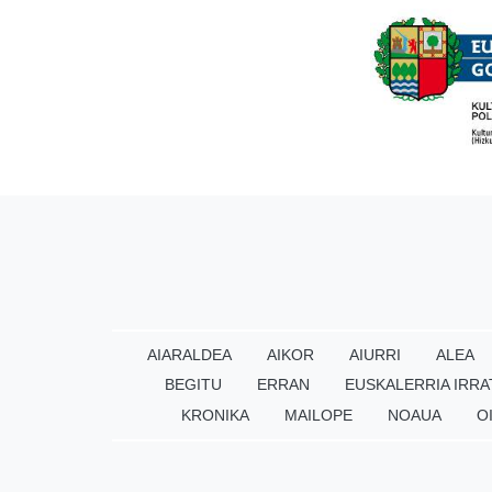
AIARALDEA
AIKOR
AIURRI
ALEA
BEGITU
ERRAN
EUSKALERRIA IRRA
KRONIKA
MAILOPE
NOAUA
O