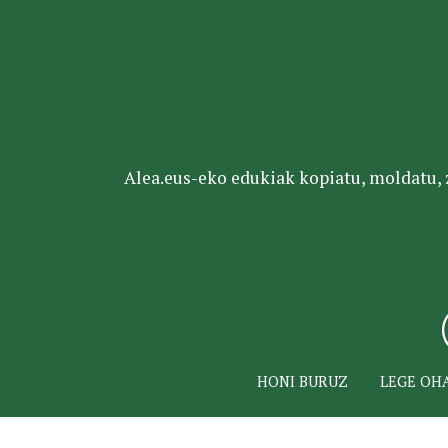
Alea.eus-eko edukiak kopiatu, moldatu, za
HONI BURUZ
LEGE OH