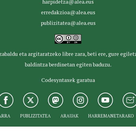
harpidetza@alea.eus
erredakzioa@alea.eus
publizitatea@alea.eus
baldu eta argitaratzeko libre zara, beti ere, gure egile
baldintza berdinetan egiten baduzu.
Codesyntaxek garatua
ARRA
PUBLIZITATEA
ARAUAK
HARREMANETARAKO