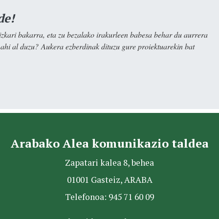
de!
kari bakarra, eta zu bezalako irakurleen babesa behar du aurrera
nahi al duzu? Aukera ezberdinak dituzu gure proiektuarekin bat
Arabako Alea komunikazio taldea
Zapatari kalea 8, behea
01001 Gasteiz, ARABA
Telefonoa: 945 71 60 09