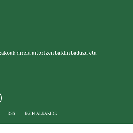
tzakoak direla aitortzen baldin baduzu eta
RSS
EGIN ALEAKIDE