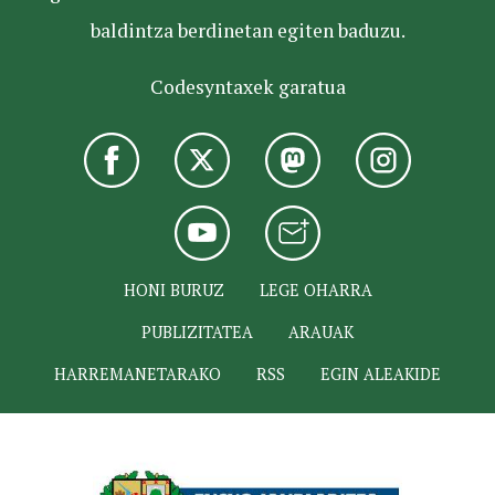
baldintza berdinetan egiten baduzu.
Codesyntaxek garatua
HONI BURUZ
LEGE OHARRA
PUBLIZITATEA
ARAUAK
HARREMANETARAKO
RSS
EGIN ALEAKIDE