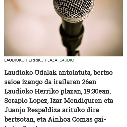
LAUDIOKO HERRIKO PLAZA,
LAUDIO
Laudioko Udalak antolatuta, bertso
saioa izango da irailaren 26an
Laudioko
Herriko plazan, 19:30ean
.
Serapio Lopez, Izar Mendiguren eta
Juanjo Respaldiza arituko dira
bertsotan, eta Ainhoa Comas gai-