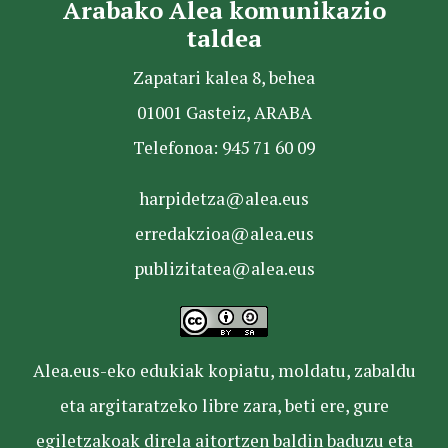
Arabako Alea komunikazio
taldea
Zapatari kalea 8, behea
01001 Gasteiz, ARABA
Telefonoa: 945 71 60 09
harpidetza@alea.eus
erredakzioa@alea.eus
publizitatea@alea.eus
Alea.eus-eko edukiak kopiatu, moldatu, zabaldu
eta argitaratzeko libre zara, beti ere, gure
egiletzakoak direla aitortzen baldin baduzu eta