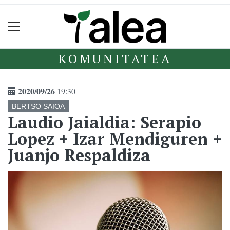
KOMUNITATEA
2020/09/26
19:30
BERTSO SAIOA
Laudio Jaialdia: Serapio
Lopez + Izar Mendiguren +
Juanjo Respaldiza