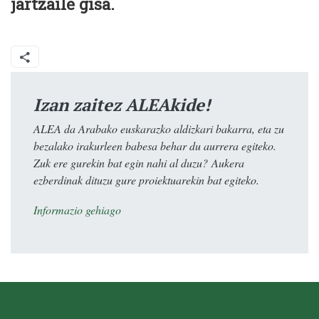
jartzaile gisa.
Izan zaitez ALEAkide!
ALEA da Arabako euskarazko aldizkari bakarra, eta zu
bezalako irakurleen babesa behar du aurrera egiteko.
Zuk ere gurekin bat egin nahi al duzu? Aukera
ezberdinak dituzu gure proiektuarekin bat egiteko.
Informazio gehiago